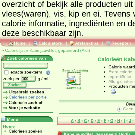
overzicht of bekijk alle producten ui
vlees(waren), vis, kip en ei
. Tevens vindt u ook de uitgebreide
calorie informatie, ingrediënten en de allergen
deze beschikbaar zijn.
Home
|
Calculators
|
Afslanktips
|
Recepten
•
Calorielijst
»
Kabeljauwfilet, gepaneerd (Aldi)
Zoek calorieën van
Calorieën Kabe
Calorie waar
Extra calorie 
exacte zoekterm
Ingrediënten
zoek per
g / ml
Allergie infor
Zoeken
Producten me
Uitgebreid
zoeken
Calorieën per portie
Calorieën
archief
Beki
Voor je website
Geen 
Menu
A
•
B
•
C
•
D
•
E
•
F
•
G
•
H
•
I
•
J
•
Home
Calorieen zoeken
Kabeljauwfilet, gepaneerd (Aldi)