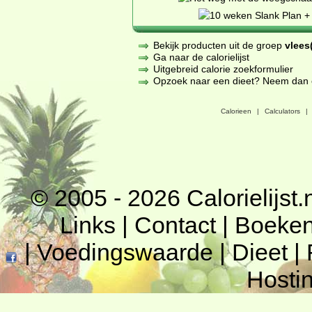
Bekijk producten uit de groep
vlees(
Ga naar de calorielijst
Uitgebreid calorie zoekformulier
Opzoek naar een dieet? Neem dan een
Calorieen
|
Calculators
|
© 2005 - 2026
Calorielijst.
Links
|
Contact
|
Boeke
|
Voedingswaarde
|
Dieet
|
Hosti