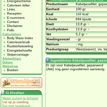
Energieschema
Productnaam
Kabeljauwfilet, gepa
Calorieen teller
Eenheid
100 gr.
Links
Recepten
Kcal
166
kcal
E-nummers
kJoule
694 kjoule
Contact
Eiwit
13,8 gr.
•
Disclaimer
Koolhydraten
13,8 gr.
•
Polls
Vet
5,2 gr.
•
Calculators
Body Mass Index
Voedingsvezel
- gr.
•
Calorieverbruik
Natrium
- mg.
Ruststofwisseling
Productgroep
Vlees(waren), vis, ki
Energiebehoefte
Vetpercentage
Afslanktips
Ingrediënten Kabeljauwfilet, gepan
Diëten
Er zijn voor Kabeljauwfilet, gepaneerd
Webshop
(Aldi) nog geen ingrediënten aanwezig.
Boeken
11 Afvaltips
Water zuivert je lichaam
Let op je voeding
Eet met regelmaat