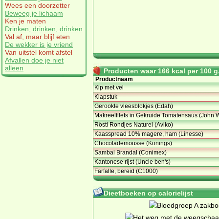
Wees een doorzetter
Beweeg je lichaam
Ken je maten
Drinken, drinken, drinken
Val af, maar blijf eten
De wekker is je vriend
Van uitstel komt afstel
Afvallen doe je niet
alleen
Producten waar 166 kcal per 100 g.
Productnaam
Kip met vel
Klapstuk
Gerookte vleesblokjes (Edah)
Makreelfilets in Gekruide Tomatensaus (John 
Rösti Rondjes Naturel (Aviko)
Kaasspread 10% magere, ham (Linesse)
Chocolademousse (Konings)
Sambal Brandal (Conimex)
Kantonese rijst (Uncle ben's)
Farfalle, bereid (C1000)
Dieetboeken op calorielijst