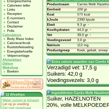
Energieschema
Productnaam
Carrés Melk Hazelno
Calorieen teller
Eenheid
100 gr.
Links
Recepten
Kcal
575
kcal
E-nummers
kJoule
2390 kjoule
Contact
Eiwit
9,3 gr.
•
Disclaimer
Koolhydraten
44,0 gr.
•
Polls
Vet
39,0 gr.
•
Calculators
Body Mass Index
Voedingsvezel
3,0 gr.
•
Calorieverbruik
Natrium
112 mg.
Ruststofwisseling
Productgroep
Koek, gebak, snoep 
Energiebehoefte
Vetpercentage
Afslanktips
Extra calorie waarden van Carrés 
Diëten
Verzadigd vet: 17,5 g
Webshop
Boeken
Suikers: 42,0 g
Voedingsvezels: 3,0 g
Ingrediënten Carrés Melk Hazelnot
11 Afvaltips
Suiker, HAZELNOTEN
Water zuivert je lichaam
20%, volle MELKPOEDER
Let op je voeding
Eet met regelmaat