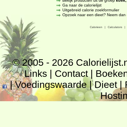
Bekijk producten uit de groep
koek,
Ga naar de calorielijst
Uitgebreid calorie zoekformulier
Opzoek naar een dieet? Neem dan een
Calorieen
|
Calculators
|
© 2005 - 2026
Calorielijst.
Links
|
Contact
|
Boeke
|
Voedingswaarde
|
Dieet
|
Hosti