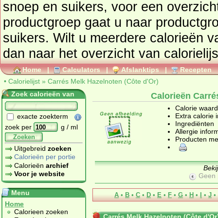
snoep en suikers
, voor een overzicht van producten uit deze
productgroep gaat u naar productg
suikers
. Wilt u meerdere calorieën 
dan naar het overzicht van calorielij
Home
|
Calculators
|
Afslanktips
|
Recepten
•
Calorielijst
»
Carrés Melk Hazelnoten (Côte d'Or)
Zoek calorieën van
Calorieën Carré
Calorie waar
Extra calorie 
exacte zoekterm
Ingrediënten
zoek per
g / ml
Allergie infor
Zoeken
Producten me
Uitgebreid
zoeken
Calorieën per portie
Calorieën
archief
Beki
Voor je website
Geen 
Menu
A
•
B
•
C
•
D
•
E
•
F
•
G
•
H
•
I
•
J
•
Home
Calorieen zoeken
Carrés Melk Hazelnoten (Côte d'Or