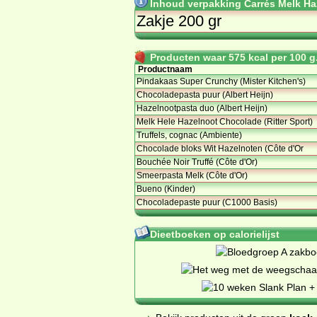
Inhoud verpakking Carrés Melk Ha
Zakje 200 gr
Producten waar 575 kcal per 100 g.
Productnaam
Pindakaas Super Crunchy (Mister Kitchen's)
Chocoladepasta puur (Albert Heijn)
Hazelnootpasta duo (Albert Heijn)
Melk Hele Hazelnoot Chocolade (Ritter Sport)
Truffels, cognac (Ambiente)
Chocolade bloks Wit Hazelnoten (Côte d'Or
Bouchée Noir Truffé (Côte d'Or)
Smeerpasta Melk (Côte d'Or)
Bueno (Kinder)
Chocoladepaste puur (C1000 Basis)
Dieetboeken op calorielijst