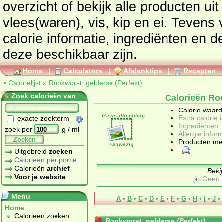
overzicht of bekijk alle producten ui
vlees(waren), vis, kip en ei
. Tevens vindt u ook de uitgebreide
calorie informatie, ingrediënten en de allergen
deze beschikbaar zijn.
Home
|
Calculators
|
Afslanktips
|
Recepten
•
Calorielijst
»
Rookworst, gelderse (Perfekt)
Zoek calorieën van
Calorieën Roo
Calorie waar
Extra calorie 
exacte zoekterm
Ingrediënten
zoek per
g / ml
Allergie infor
Zoeken
Producten me
Uitgebreid
zoeken
Calorieën per portie
Calorieën
archief
Beki
Voor je website
Geen 
Menu
A
•
B
•
C
•
D
•
E
•
F
•
G
•
H
•
I
•
J
•
Home
Calorieen zoeken
Rookworst, gelderse (Perfekt)