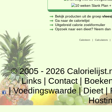
Bekijk producten uit de groep
vlees(
Ga naar de calorielijst
Uitgebreid calorie zoekformulier
Opzoek naar een dieet? Neem dan een
Calorieen
|
Calculators
|
© 2005 - 2026
Calorielijst.
Links
|
Contact
|
Boeke
|
Voedingswaarde
|
Dieet
|
Hosti