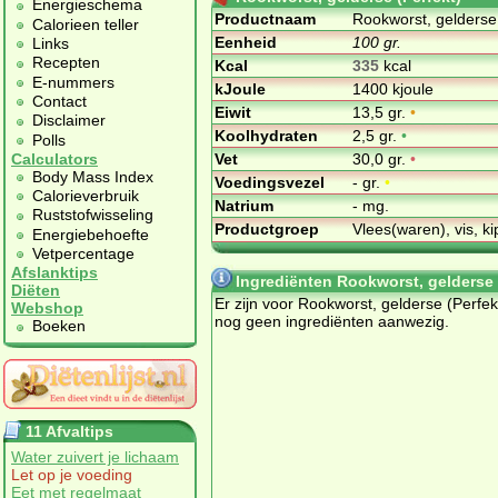
Energieschema
Productnaam
Rookworst, gelderse 
Calorieen teller
Eenheid
100 gr.
Links
Recepten
Kcal
335
kcal
E-nummers
kJoule
1400 kjoule
Contact
Eiwit
13,5 gr.
•
Disclaimer
Koolhydraten
2,5 gr.
•
Polls
Vet
30,0 gr.
•
Calculators
Body Mass Index
Voedingsvezel
- gr.
•
Calorieverbruik
Natrium
- mg.
Ruststofwisseling
Productgroep
Vlees(waren), vis, ki
Energiebehoefte
Vetpercentage
Afslanktips
Ingrediënten Rookworst, gelderse 
Diëten
Er zijn voor Rookworst, gelderse (Perfek
Webshop
nog geen ingrediënten aanwezig.
Boeken
11 Afvaltips
Water zuivert je lichaam
Let op je voeding
Eet met regelmaat