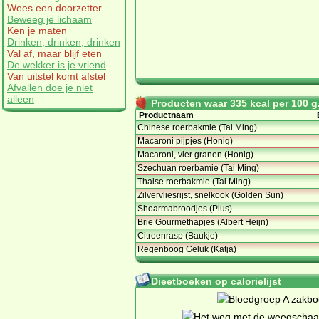
Wees een doorzetter
Beweeg je lichaam
Ken je maten
Drinken, drinken, drinken
Val af, maar blijf eten
De wekker is je vriend
Van uitstel komt afstel
Afvallen doe je niet
alleen
Producten waar 335 kcal per 100 g.
Productnaam
Chinese roerbakmie (Tai Ming)
Macaroni pijpjes (Honig)
Macaroni, vier granen (Honig)
Szechuan roerbamie (Tai Ming)
Thaise roerbakmie (Tai Ming)
Zilvervliesrijst, snelkook (Golden Sun)
Shoarmabroodjes (Plus)
Brie Gourmethapjes (Albert Heijn)
Citroenrasp (Baukje)
Regenboog Geluk (Katja)
Dieetboeken op calorielijst