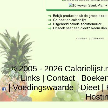
Bekijk producten uit de groep
koek,
Ga naar de calorielijst
Uitgebreid calorie zoekformulier
Opzoek naar een dieet? Neem dan een
Calorieen
|
Calculators
|
© 2005 - 2026
Calorielijst.
Links
|
Contact
|
Boeke
|
Voedingswaarde
|
Dieet
|
Hosti