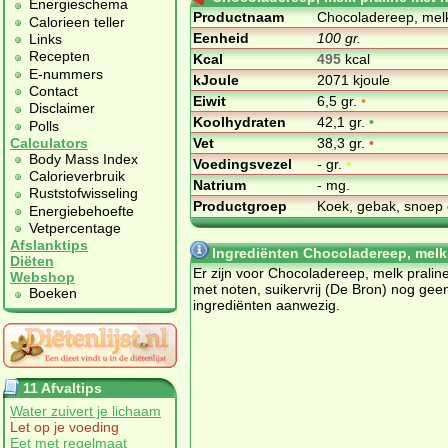
Energieschema
Productnaam
Chocoladereep, melk 
Calorieen teller
Eenheid
100 gr.
Links
Recepten
Kcal
495
kcal
E-nummers
kJoule
2071 kjoule
Contact
Eiwit
6,5 gr.
•
Disclaimer
Koolhydraten
42,1 gr.
•
Polls
Vet
38,3 gr.
•
Calculators
Body Mass Index
Voedingsvezel
- gr.
•
Calorieverbruik
Natrium
- mg.
Ruststofwisseling
Productgroep
Koek, gebak, snoep 
Energiebehoefte
Vetpercentage
Afslanktips
Ingrediënten Chocoladereep, melk p
Diëten
Er zijn voor Chocoladereep, melk pralin
Webshop
met noten, suikervrij (De Bron) nog gee
Boeken
ingrediënten aanwezig.
11 Afvaltips
Water zuivert je lichaam
Let op je voeding
Eet met regelmaat