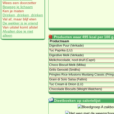
Wees een doorzetter
Beweeg je lichaam
Ken je maten
Drinken, drinken, drinken
Val af, maar blijf eten
De wekker is je vriend
Van uitstel komt afstel
Afvallen doe je niet
alleen
Producten waar 495 kcal per 100 g.
Productnaam
Digestive Puur (Verkade)
Tuc Paprika (LU)
Digestive Melk (Verkade)
Melkchocolade, noot druif (Capri)
Choco Biscuit Melk (Milka)
Grills Gerookt (Smiths)
Pringles Rice Infusions Mustang Classic (Pring
Grani di Solo Salsa (Fallini)
Tuc Cream & Onion (LU)
Chocolade Biscuits (Weight Watchers)
Dieetboeken op calorielijst