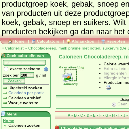
productgroep
koek, gebak, snoep en
van producten uit deze productgroe
koek, gebak, snoep en suikers
. Wil
p
Home
|
Calculators
|
Afslanktips
|
Recepten
•
Calorielijst
»
Chocoladereep, melk praline met noten, suikervrij (De 
Zoek calorieën van
Calorieën Chocoladereep, mel
Calorie waar
Extra calorie 
exacte zoekterm
Ingrediënten
zoek per
g / ml
Allergie infor
Zoeken
Producten me
Uitgebreid
zoeken
Calorieën per portie
Calorieën
archief
Beki
Voor je website
Geen 
Menu
A
•
B
•
C
•
D
•
E
•
F
•
G
•
H
•
I
•
J
•
Home
Calorieen zoeken
Chocoladereep, melk praline met no