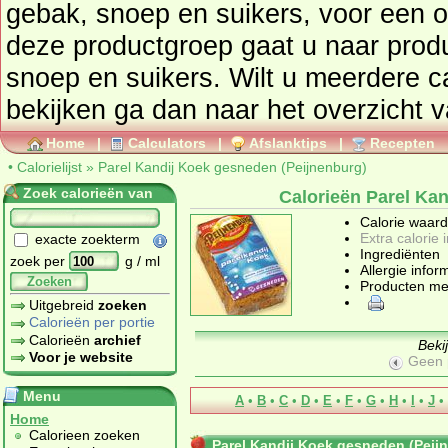
gebak, snoep en suikers
, voor een overzicht van producten uit
deze productgroep gaat u naar pro
snoep en suikers
. Wilt u meerdere c
bekijken ga dan naar he
Home
|
Calculators
|
Afslanktips
|
Recepten
•
Calorielijst
»
Parel Kandij Koek gesneden (Peijnenburg)
Zoek calorieën van
Calorieën Parel Ka
Calorie waar
Extra calorie 
exacte zoekterm
Ingrediënten
zoek per
g / ml
Allergie infor
Zoeken
Producten me
Uitgebreid
zoeken
Calorieën per portie
Calorieën
archief
Beki
Voor je website
Geen 
Menu
A
•
B
•
C
•
D
•
E
•
F
•
G
•
H
•
I
•
J
•
Home
Calorieen zoeken
Parel Kandij Koek gesneden (Peij