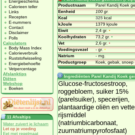
Energieschema
Productnaam
Parel Kandij Koek g
Calorieen teller
Eenheid
100 gr.
Links
Recepten
Kcal
325
kcal
E-nummers
kJoule
1379 kjoule
Contact
Eiwit
2,4 gr.
•
Disclaimer
Koolhydraten
73,2 gr.
•
Polls
Vet
2,6 gr.
•
Calculators
Body Mass Index
Voedingsvezel
- gr.
•
Calorieverbruik
Natrium
- mg.
Ruststofwisseling
Productgroep
Koek, gebak, snoep 
Energiebehoefte
Vetpercentage
Afslanktips
Ingrediënten Parel Kandij Koek g
Diëten
Glucose-fructosestroop,
Webshop
Boeken
roggebloem, suiker 15%
(parelsuiker), specerijen,
plantaardige oliën en vette
rijsmiddel
11 Afvaltips
(natriumbicarbonaat,
Water zuivert je lichaam
Let op je voeding
zuurnatriumpyrofosfaat)
Eet met regelmaat