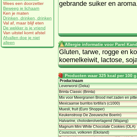
gebrande suiker en aroma
Wees een doorzetter
Beweeg je lichaam
Ken je maten
Drinken, drinken, drinken
Val af, maar blijf eten
De wekker is je vriend
Van uitstel komt afstel
Afvallen doe je niet
alleen
Allergie informatie voor Parel Ka
Gluten, tarwe, rogge en k
koemelkeiwit, lactose, soja
Producten waar 325 kcal per 100 g.
Productnaam
Leverworst (Deka)
Brinta Classic (Brinta)
Mix voor Meergranen Brood met zaden en pitt
Mexicaanse burritos tortilla's (c1000)
Muesli, fruit (Euro Shopper)
Keukenstroop De Zeeuwsche Boerin)
Halvarine, cholosterolverlagend (Wajang)
Magnum Mini White Chocolate Cookies (OLA)
Couscous, volkoren (Ekoland)