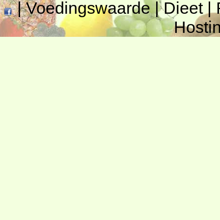
|
Voedingswaarde
|
Dieet
|
Hosti