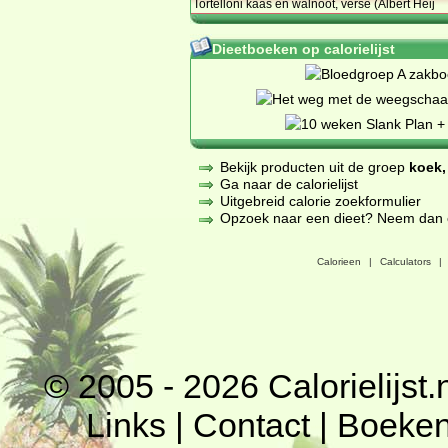
Tortelloni kaas en walnoot, verse (Albert Heij
Dieetboeken op calorielijst
Bekijk producten uit de groep
koek,
Ga naar de calorielijst
Uitgebreid calorie zoekformulier
Opzoek naar een dieet? Neem dan een
Calorieen
|
Calculators
|
© 2005 - 2026
Calorielijst.
Links
|
Contact
|
Boeke