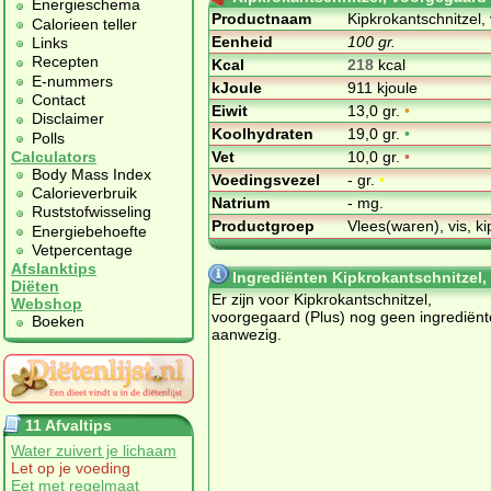
Energieschema
Productnaam
Kipkrokantschnitzel,
Calorieen teller
Eenheid
100 gr.
Links
Recepten
Kcal
218
kcal
E-nummers
kJoule
911 kjoule
Contact
Eiwit
13,0 gr.
•
Disclaimer
Koolhydraten
19,0 gr.
•
Polls
Vet
10,0 gr.
•
Calculators
Body Mass Index
Voedingsvezel
- gr.
•
Calorieverbruik
Natrium
- mg.
Ruststofwisseling
Productgroep
Vlees(waren), vis, ki
Energiebehoefte
Vetpercentage
Afslanktips
Ingrediënten Kipkrokantschnitzel,
Diëten
Er zijn voor Kipkrokantschnitzel,
Webshop
voorgegaard (Plus) nog geen ingrediën
Boeken
aanwezig.
11 Afvaltips
Water zuivert je lichaam
Let op je voeding
Eet met regelmaat