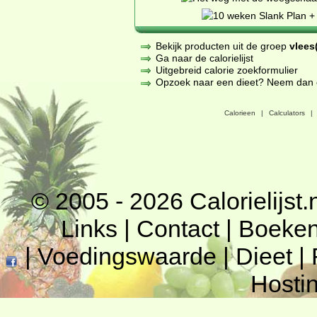
Bekijk producten uit de groep
vlees(
Ga naar de calorielijst
Uitgebreid calorie zoekformulier
Opzoek naar een dieet? Neem dan een
Calorieen
|
Calculators
|
© 2005 - 2026
Calorielijst.
Links
|
Contact
|
Boeke
|
Voedingswaarde
|
Dieet
|
Hosti