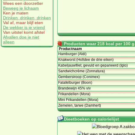
Wees een doorzetter
Beweeg je lichaam
Ken je maten
Drinken, drinken, drinken
Val af, maar blijf eten
De wekker is je vriend
Van uitstel komt afstel
Afvallen doe je niet
alleen
Producten waar 218 kcal per 100 g.
Productnaam
Hamburger (Aldi)
Knakworst (Hofstee de drie eiken)
Kabeljauwfilet, gevuld en gepaneerd (Iglo)
Sandwichcrème (Zonnatura)
Gembersiroop (Conimex)
Falafelburger (Boon)
Brandewijn 45% v/v
Frikandellen (Mora)
Mini Frikandellen (Mora)
Zemelen, tarwe (Damhert)
Dieetboeken op calorielijst