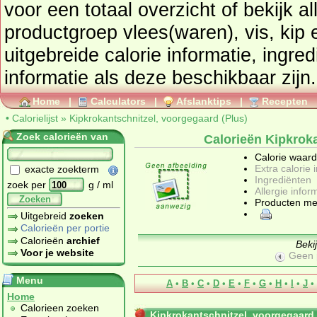
voor een totaal overzicht of bekijk alle producten uit de
productgroep
vlees(waren), vis, kip 
uitgebreide calorie informatie, ingre
informatie als deze beschikbaar zijn.
Home
|
Calculators
|
Afslanktips
|
Recepten
•
Calorielijst
»
Kipkrokantschnitzel, voorgegaard (Plus)
Zoek calorieën van
Calorieën Kipkroka
Calorie waar
Extra calorie 
exacte zoekterm
Ingrediënten
zoek per
g / ml
Allergie infor
Zoeken
Producten me
Uitgebreid
zoeken
Calorieën per portie
Calorieën
archief
Beki
Voor je website
Geen 
Menu
A
•
B
•
C
•
D
•
E
•
F
•
G
•
H
•
I
•
J
•
Home
Calorieen zoeken
Kipkrokantschnitzel, voorgegaard 