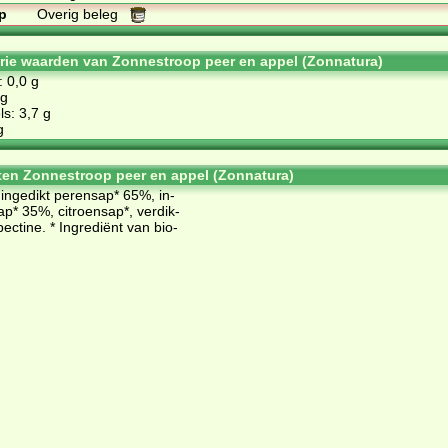
p
Overig beleg
orie waarden van Zonnestroop peer en appel (Zonnatura)
: 0,0 g
 g
s: 3,7 g
g
ten Zonnestroop peer en appel (Zonnatura)
: in­ge­dikt pe­ren­sap* 65%, in­
sap* 35%, ci­troen­sap*, ver­dik­
ec­ti­ne. * In­gre­di­ënt van bi­o­