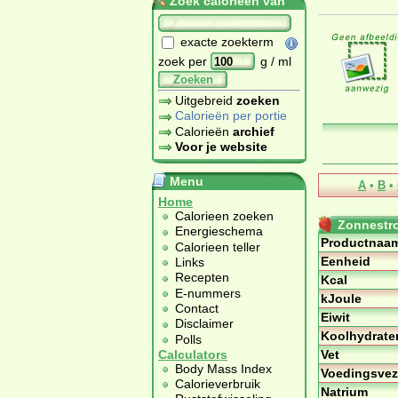
Zoek calorieën van
exacte zoekterm
zoek per
g / ml
Zoeken
Uitgebreid
zoeken
Calorieën per portie
Calorieën
archief
Voor je website
Menu
A
•
B
•
Home
Calorieen zoeken
Zonnestro
Energieschema
Productnaa
Calorieen teller
Eenheid
Links
Recepten
Kcal
E-nummers
kJoule
Contact
Eiwit
Disclaimer
Koolhydrate
Polls
Vet
Calculators
Body Mass Index
Voedingsvez
Calorieverbruik
Natrium