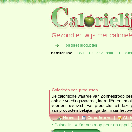
Gezond en wijs met calorieën 
Top dieet producten
Bereken uw:
BMI
Calorieverbruik
Ruststo
Calorieën van producten
De calorische waarde van Zonnestroop peer e
voor een overzicht van producten uit deze
van pro
Home
|
Calculators
|
Afsl
•
Calorielijst
»
Zonnestroop peer en appel 