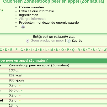
Calorieën Zonnestroop peer en appel (Zonnatura)
Calorie waarden
Extra calorie informatie
Ingrediënten
Allergie informatie
Producten met dezelfde energiewaarde
Bekijk ook de calorieën van:
Geen producten meer
|
Zuurtje
C
•
D
•
E
•
F
•
G
•
H
•
I
•
J
•
K
•
L
•
M
•
N
•
O
•
P
•
Q
•
R
•
S
•
T
•
U
•
V
•
W
op peer en appel (Zonnatura)
m
Zonnestroop peer en appel (Zonnatura)
100 gr.
232
kcal
986 kjoule
0,9 gr.
•
n
55,0 gr.
•
0,2 gr.
•
el
3,7 gr.
•
18 mg.