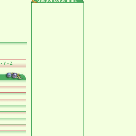
Gesponsorde links
•
Y
•
Z