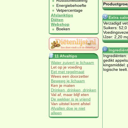
Ruststofwisseling
Productgroe
Energiebehoefte
Vetpercentage
Afslanktips
Extra cal
Diëten
Verzadigd vet
Webshop
Suikers: 52,0
Boeken
Voedingsvezel
IJzer: 2,20 m
Ingrediën
In­gre­di­ën­ten
11 Afvaltips
ge­dikt ap­pel­
Water zuivert je lichaam
kings­mid­del: p
Let op je voeding
lo­gi­sche teelt.
Eet met regelmaat
Wees een doorzetter
Beweeg je lichaam
Ken je maten
Drinken, drinken, drinken
Val af, maar blijf eten
De wekker is je vriend
Van uitstel komt afstel
Afvallen doe je niet
alleen