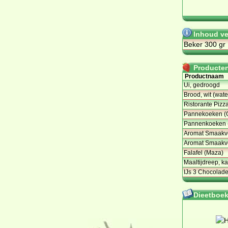
Inhoud ve
Beker 300 gr
Producten 
Productnaam
Ui, gedroogd
Brood, wit (wate
Ristorante Pizza
Pannekoeken (
Pannenkoeken (
Aromat Smaakver
Aromat Smaakver
Falafel (Maza)
Maaltijdreep, k
IJs 3 Chocolade
Dieetboeke