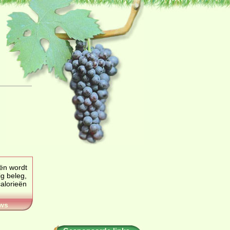
rdt
ig beleg
,
calorieën
ws