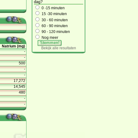
dag?
0 -15 minuten
15 -30 minuten
30 - 60 minuten
60 - 90 minuten
90 - 120 minuten
Nog meer
Stemmen!
Natrium (mg)
Bekijk alle resultaten
-
-
500
-
-
17,272
14,545
480
-
-