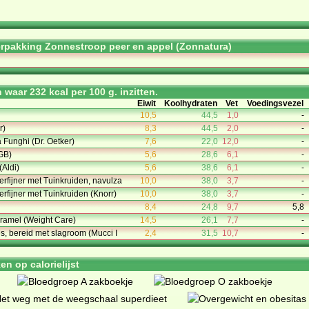
rpakking Zonnestroop peer en appel (Zonnatura)
waar 232 kcal per 100 g. inzitten.
Eiwit
Koolhydraten
Vet
Voedingsvezel
10,5
44,5
1,0
-
r)
8,3
44,5
2,0
-
 Funghi (Dr. Oetker)
7,6
22,0
12,0
-
GB)
5,6
28,6
6,1
-
Aldi)
5,6
38,6
6,1
-
fijner met Tuinkruiden, navulza
10,0
38,0
3,7
-
fijner met Tuinkruiden (Knorr)
10,0
38,0
3,7
-
8,4
24,8
9,7
5,8
aramel (Weight Care)
14,5
26,1
7,7
-
s, bereid met slagroom (Mucci I
2,4
31,5
10,7
-
n op calorielijst