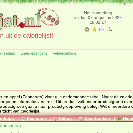
Het is vandaag
vrijdag 07 augustus 2026
18:02:17
uit de calorielijst!
fwisseling
Energiebehoefte
Vetpercentage
n appel (Zonnatura) vindt u in onderstaande tabel. Naast de calorieën wo
ook de voedingswaarde, ingrediënten en allergenen informatie verstrekt. Dit product valt onder productgroep
over
 productgroep gaat u naar productgroep
overig beleg
. Wilt u meerdere 
ducten bekijken ga dan naar het overzicht van calorielijst.
anktips
|
Recepten
|
Diëten
|
Dieetboeken
|
Nieu
(Zonnatura)