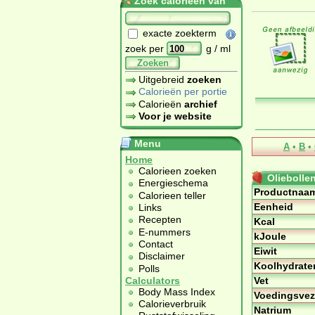
Zoek calorieën van
exacte zoekterm
zoek per
g / ml
Zoeken
Uitgebreid
zoeken
Calorieën per portie
Calorieën
archief
Voor je website
Menu
A
•
B
•
Home
Calorieen zoeken
Oliebollen
Energieschema
Productnaa
Calorieen teller
Eenheid
Links
Recepten
Kcal
E-nummers
kJoule
Contact
Eiwit
Disclaimer
Koolhydrate
Polls
Vet
Calculators
Body Mass Index
Voedingsvez
Calorieverbruik
Natrium