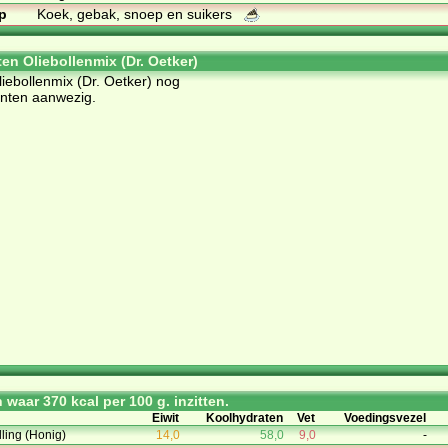
p
Koek, gebak, snoep en suikers
ten Oliebollenmix (Dr. Oetker)
liebollenmix (Dr. Oetker) nog
ënten aanwezig.
waar 370 kcal per 100 g. inzitten.
Eiwit
Koolhydraten
Vet
Voedingsvezel
lling (Honig)
14,0
58,0
9,0
-