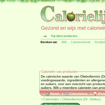
Gezond en wijs met calorieën 
Top dieet producten
Bereken uw:
BMI
Calorieverbruik
Ruststo
Calorieën van producten
De calorische waarde van Oliebollenmix (Dr. Oet
en suikers
, voor een overzicht van produc
suikers
Home
|
Calculators
|
Afsl
•
Calorielijst
»
Oliebollenmix (Dr. Oetker)