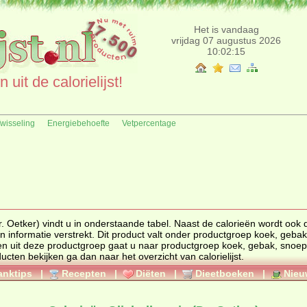
Het is vandaag
vrijdag 07 augustus 2026
10:02:15
uit de calorielijst!
fwisseling
Energiebehoefte
Vetpercentage
ker) vindt u in onderstaande tabel. Naast de calorieën wordt ook de
voedingswaarde, ingrediënten en allergenen informatie verstrekt. Dit product valt onder productgroep
koek, gebak
ten uit deze productgroep gaat u naar productgroep
koek, gebak, snoep
. Wilt u meerdere calorieën van producten bekijken ga dan naar het overzicht van calorielijst.
anktips
|
Recepten
|
Diëten
|
Dieetboeken
|
Nieu