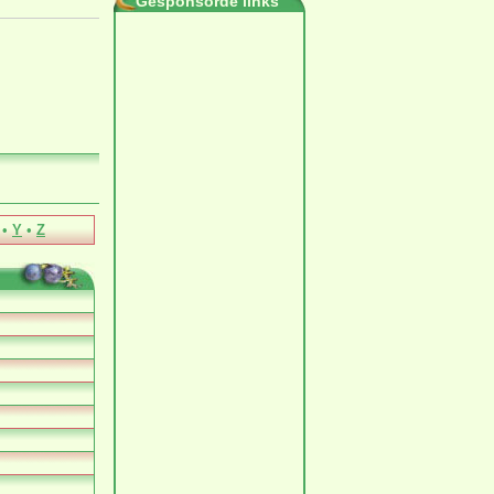
Gesponsorde links
•
Y
•
Z