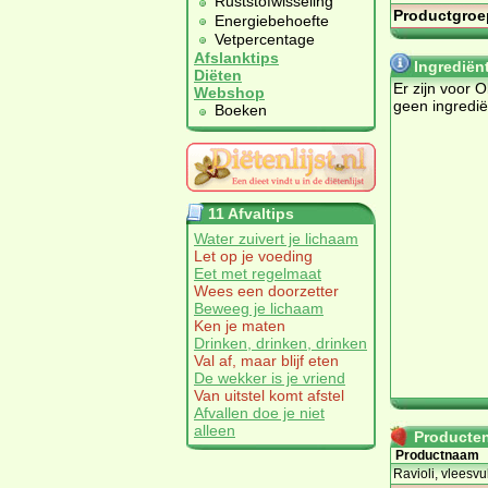
Ruststofwisseling
Productgroe
Energiebehoefte
Vetpercentage
Afslanktips
Ingrediën
Diëten
Er zijn voor O
Webshop
geen ingredi
Boeken
11 Afvaltips
Water zuivert je lichaam
Let op je voeding
Eet met regelmaat
Wees een doorzetter
Beweeg je lichaam
Ken je maten
Drinken, drinken, drinken
Val af, maar blijf eten
De wekker is je vriend
Van uitstel komt afstel
Afvallen doe je niet
alleen
Producten 
Productnaam
Ravioli, vleesvu