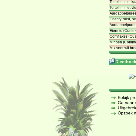
Tortellini met k
Tortellini met v
Aardappelpuree
Orienty Nasi, be
Aardappelpuree
Eiermie (Conim
Cornflakes (Qua
Mihoen (Conim
Mix voor wit br
Dieetboeke
Bekijk pr
Ga naar de
Uitgebrei
Opzoek na