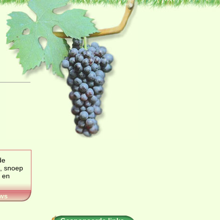
, snoep
 en
ws