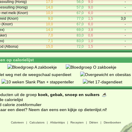
aasvulling (Honig)
17,0
56,0
9,0
-
leesvulling (Honig)
14,0
57,0
9,0
-
 met melk (Knorr)
10,0
67,0
6,0
-
reid (Knorr)
9,0
77,0
1,5
3,0
 (Knorr)
10,0
67,0
6,0
-
ex)
14,0
69,0
3,8
-
ker)
7,0
83,0
0,6
-
ex)
7,1
83,0
1,0
-
ood (Albona)
15,0
72,0
1,5
-
n op calorielijst
oducten uit de groep
koek, gebak, snoep en suikers
 calorielijst
d calorie zoekformulier
ar een dieet? Neem dan eens een kijkje op dietenlijst.nl
!
Calorieen
|
Calculators
|
Afslanktips
|
Recepten
|
Diëten
|
Dieetboeken