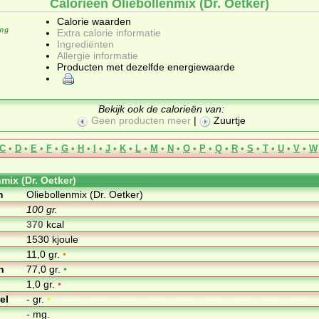
Calorieën Oliebollenmix (Dr. Oetker)
Calorie waarden
Extra calorie informatie
Ingrediënten
Allergie informatie
Producten met dezelfde energiewaarde
Bekijk ook de calorieën van:
Geen producten meer
|
Zuurtje
C
•
D
•
E
•
F
•
G
•
H
•
I
•
J
•
K
•
L
•
M
•
N
•
O
•
P
•
Q
•
R
•
S
•
T
•
U
•
V
•
W
mix (Dr. Oetker)
m
Oliebollenmix (Dr. Oetker)
100 gr.
370
kcal
1530 kjoule
11,0 gr.
•
n
77,0 gr.
•
1,0 gr.
•
el
- gr.
•
- mg.