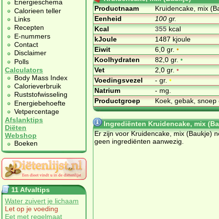
Energieschema
Productnaam
Kruidencake, mix (B
Calorieen teller
Eenheid
100 gr.
Links
Recepten
Kcal
355
kcal
E-nummers
kJoule
1487 kjoule
Contact
Eiwit
6,0 gr.
•
Disclaimer
Koolhydraten
82,0 gr.
•
Polls
Vet
2,0 gr.
•
Calculators
Body Mass Index
Voedingsvezel
- gr.
•
Calorieverbruik
Natrium
- mg.
Ruststofwisseling
Productgroep
Koek, gebak, snoep 
Energiebehoefte
Vetpercentage
Afslanktips
Ingrediënten Kruidencake, mix (Ba
Diëten
Er zijn voor Kruidencake, mix (Baukje) 
Webshop
geen ingrediënten aanwezig.
Boeken
11 Afvaltips
Water zuivert je lichaam
Let op je voeding
Eet met regelmaat