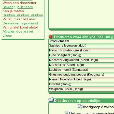
Wees een doorzetter
Beweeg je lichaam
Ken je maten
Drinken, drinken, drinken
Val af, maar blijf eten
De wekker is je vriend
Van uitstel komt afstel
Afvallen doe je niet
alleen
Producten waar 355 kcal per 100 g.
Productnaam
Saskische leverworst (Lidl)
Macaroni Elleboogjes (Honig)
Fijne Spaghetti (Honig)
Macaroni vlugkokend (Albert Heijn)
Mie nestjes (Albert Heijn)
Luchtige muesli (Zonnatura)
Griesmeelpudding, poeder (Koopmans)
Ramen Noedels (Albert Heijn)
Custard (Honig)
Wokpasta Fusilli (Honig)
Dieetboeken op calorielijst