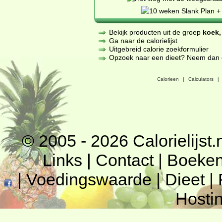
Bekijk producten uit de groep
koek,
Ga naar de calorielijst
Uitgebreid calorie zoekformulier
Opzoek naar een dieet? Neem dan een
Calorieen
|
Calculators
|
© 2005 - 2026
Calorielijst.
Links
|
Contact
|
Boeke
|
Voedingswaarde
|
Dieet
|
Hosti