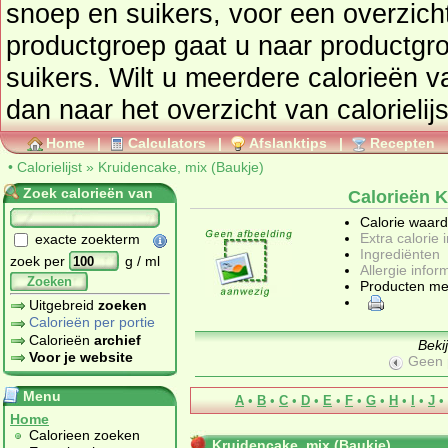
snoep en suikers
, voor een overzicht van producten uit deze
productgroep gaat u naar productg
suikers
. Wilt u meerdere calorieën 
dan naar het overzicht van calorielij
Home
|
Calculators
|
Afslanktips
|
Recepten
•
Calorielijst
»
Kruidencake, mix (Baukje)
Zoek calorieën van
Calorieën K
Calorie waar
Extra calorie 
exacte zoekterm
Ingrediënten
zoek per
g / ml
Allergie infor
Zoeken
Producten me
Uitgebreid
zoeken
Calorieën per portie
Calorieën
archief
Beki
Voor je website
Geen 
Menu
A
•
B
•
C
•
D
•
E
•
F
•
G
•
H
•
I
•
J
•
Home
Calorieen zoeken
Kruidencake, mix (Baukje)