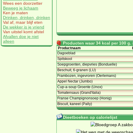
Wees een doorzetter
Beweeg je lichaam
Ken je maten
Drinken, drinken, drinken
Val af, maar blijf eten
De wekker is je vriend
Van uitstel komt afstel
Afvallen doe je niet
alleen
Producten waar 34 kcal per 100 g. i
Productnaam
Dagoeblad
Spitskool
Soepgroenten, diepvries (Bonduelle)
Beschuit, 6-granen (LU)
Frambozen, ingevroren (Oerlemans)
Appel Nectar (Jumbo)
Cup-a-soup Groente (Unox)
Tomatensaus (Grand'italia)
Franse Champignonsoep (Honig)
Biscuit, kaneel (Pally)
Dieetboeken op calorielijst