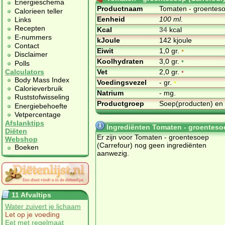
Energieschema
Productnaam
Tomaten - groenteso
Calorieen teller
Eenheid
100 ml.
Links
Recepten
Kcal
34
kcal
E-nummers
kJoule
142 kjoule
Contact
Eiwit
1,0 gr.
•
Disclaimer
Koolhydraten
3,0 gr.
•
Polls
Vet
2,0 gr.
•
Calculators
Body Mass Index
Voedingsvezel
- gr.
•
Calorieverbruik
Natrium
- mg.
Ruststofwisseling
Productgroep
Soep(producten) en
Energiebehoefte
Vetpercentage
Afslanktips
Ingrediënten Tomaten - groentesoe
Diëten
Er zijn voor Tomaten - groentesoep
Webshop
(Carrefour) nog geen ingrediënten
Boeken
aanwezig.
11 Afvaltips
Water zuivert je lichaam
Let op je voeding
Eet met regelmaat