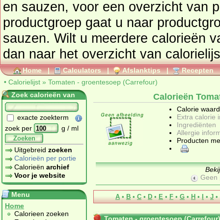
en sauzen
, voor een overzicht van producten uit deze
productgroep gaat u naar productg
sauzen
. Wilt u meerdere calorieën 
dan naar het overzicht van calorielij
Home
|
Calculators
|
Afslanktips
|
Recepten
•
Calorielijst
»
Tomaten - groentesoep (Carrefour)
Zoek calorieën van
Calorieën Tomat
Calorie waar
Extra calorie 
exacte zoekterm
Ingrediënten
zoek per
g / ml
Allergie infor
Zoeken
Producten me
Uitgebreid
zoeken
Calorieën per portie
Calorieën
archief
Beki
Voor je website
Geen 
Menu
A
•
B
•
C
•
D
•
E
•
F
•
G
•
H
•
I
•
J
•
Home
Calorieen zoeken
Tomaten - groentesoep (Carrefour