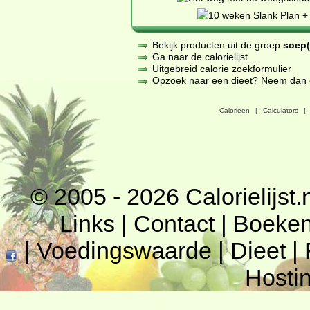
Bekijk producten uit de groep
soep(
Ga naar de calorielijst
Uitgebreid calorie zoekformulier
Opzoek naar een dieet? Neem dan een
Calorieen
|
Calculators
|
© 2005 - 2026
Calorielijst.
Links
|
Contact
|
Boeke
|
Voedingswaarde
|
Dieet
|
Hosti