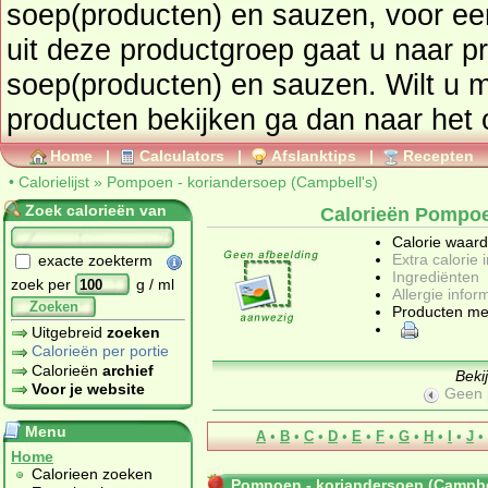
soep(producten) en sauzen
, voor een overzicht van producten
uit deze productgroep gaat u naar p
soep(producten) en sauzen
. Wilt u 
p
Home
|
Calculators
|
Afslanktips
|
Recepten
•
Calorielijst
»
Pompoen - koriandersoep (Campbell's)
Zoek calorieën van
Calorieën Pompoe
Calorie waar
Extra calorie 
exacte zoekterm
Ingrediënten
zoek per
g / ml
Allergie infor
Zoeken
Producten me
Uitgebreid
zoeken
Calorieën per portie
Calorieën
archief
Beki
Voor je website
Geen 
Menu
A
•
B
•
C
•
D
•
E
•
F
•
G
•
H
•
I
•
J
•
Home
Calorieen zoeken
Pompoen - koriandersoep (Campbe