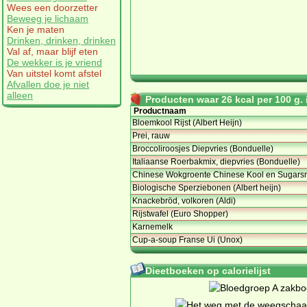
Wees een doorzetter
Beweeg je lichaam
Ken je maten
Drinken, drinken, drinken
Val af, maar blijf eten
De wekker is je vriend
Van uitstel komt afstel
Afvallen doe je niet
alleen
Producten waar 26 kcal per 100 g. i
Productnaam
Bloemkool Rijst (Albert Heijn)
Prei, rauw
Broccoliroosjes Diepvries (Bonduelle)
Italiaanse Roerbakmix, diepvries (Bonduelle)
Chinese Wokgroente Chinese Kool en Sugars
Biologische Sperziebonen (Albert heijn)
Knackebröd, volkoren (Aldi)
Rijstwafel (Euro Shopper)
Karnemelk
Cup-a-soup Franse Ui (Unox)
Dieetboeken op calorielijst