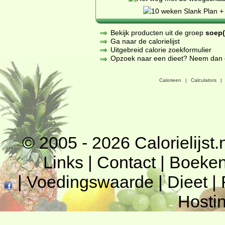
Bekijk producten uit de groep
soep(
Ga naar de calorielijst
Uitgebreid calorie zoekformulier
Opzoek naar een dieet? Neem dan een
Calorieen
|
Calculators
|
© 2005 - 2026
Calorielijst.
Links
|
Contact
|
Boeke
|
Voedingswaarde
|
Dieet
|
Hosti