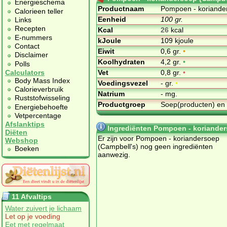
Energieschema
Productnaam
Pompoen - koriande
Calorieen teller
Eenheid
100 gr.
Links
Recepten
Kcal
26
kcal
E-nummers
kJoule
109 kjoule
Contact
Eiwit
0,6 gr.
•
Disclaimer
Koolhydraten
4,2 gr.
•
Polls
Vet
0,8 gr.
•
Calculators
Body Mass Index
Voedingsvezel
- gr.
•
Calorieverbruik
Natrium
- mg.
Ruststofwisseling
Productgroep
Soep(producten) en
Energiebehoefte
Vetpercentage
Afslanktips
Ingrediënten Pompoen - koriander
Diëten
Er zijn voor Pompoen - koriandersoep
Webshop
(Campbell's) nog geen ingrediënten
Boeken
aanwezig.
11 Afvaltips
Water zuivert je lichaam
Let op je voeding
Eet met regelmaat