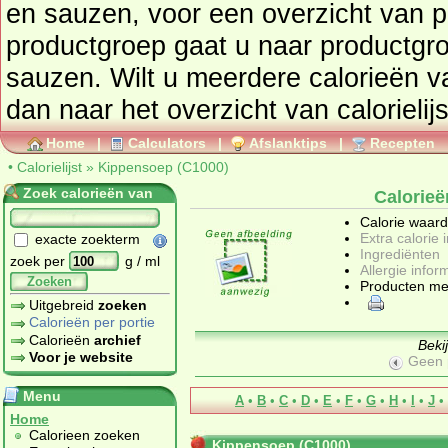
en sauzen
, voor een overzicht van producten uit deze
productgroep gaat u naar productg
sauzen
. Wilt u meerdere calorieën 
dan naar het overzicht van calorielij
Home
|
Calculators
|
Afslanktips
|
Recepten
•
Calorielijst
»
Kippensoep (C1000)
Zoek calorieën van
Calorie
Calorie waar
Extra calorie 
exacte zoekterm
Ingrediënten
zoek per
g / ml
Allergie infor
Zoeken
Producten me
Uitgebreid
zoeken
Calorieën per portie
Calorieën
archief
Beki
Voor je website
Geen 
Menu
A
•
B
•
C
•
D
•
E
•
F
•
G
•
H
•
I
•
J
•
Home
Calorieen zoeken
Kippensoep (C1000)