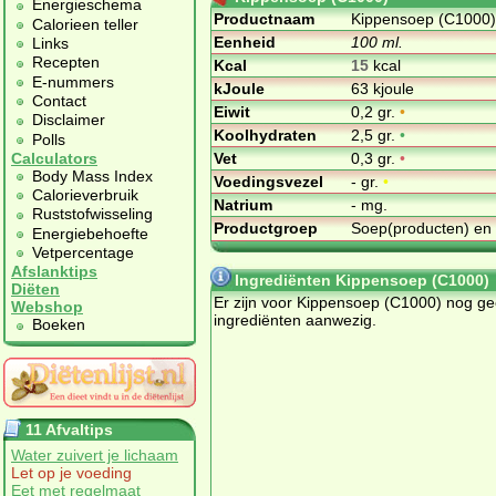
Energieschema
Productnaam
Kippensoep (C1000)
Calorieen teller
Eenheid
100 ml.
Links
Recepten
Kcal
15
kcal
E-nummers
kJoule
63 kjoule
Contact
Eiwit
0,2 gr.
•
Disclaimer
Koolhydraten
2,5 gr.
•
Polls
Vet
0,3 gr.
•
Calculators
Body Mass Index
Voedingsvezel
- gr.
•
Calorieverbruik
Natrium
- mg.
Ruststofwisseling
Productgroep
Soep(producten) en
Energiebehoefte
Vetpercentage
Afslanktips
Ingrediënten Kippensoep (C1000)
Diëten
Er zijn voor Kippensoep (C1000) nog g
Webshop
ingrediënten aanwezig.
Boeken
11 Afvaltips
Water zuivert je lichaam
Let op je voeding
Eet met regelmaat