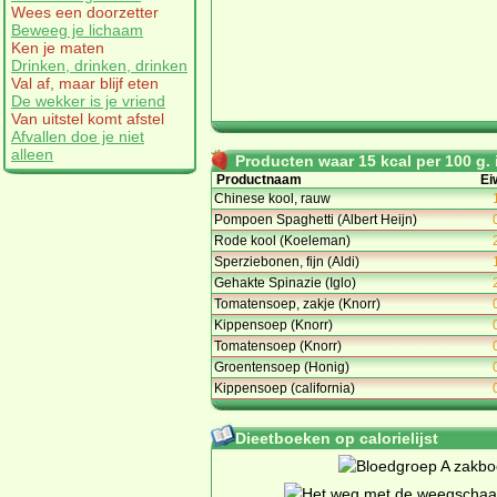
Wees een doorzetter
Beweeg je lichaam
Ken je maten
Drinken, drinken, drinken
Val af, maar blijf eten
De wekker is je vriend
Van uitstel komt afstel
Afvallen doe je niet
alleen
Producten waar 15 kcal per 100 g. i
Productnaam
Ei
Chinese kool, rauw
Pompoen Spaghetti (Albert Heijn)
Rode kool (Koeleman)
Sperziebonen, fijn (Aldi)
Gehakte Spinazie (Iglo)
Tomatensoep, zakje (Knorr)
Kippensoep (Knorr)
Tomatensoep (Knorr)
Groentensoep (Honig)
Kippensoep (california)
Dieetboeken op calorielijst