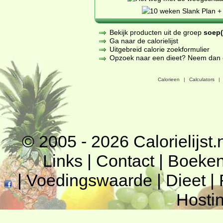
Bekijk producten uit de groep
soep(
Ga naar de calorielijst
Uitgebreid calorie zoekformulier
Opzoek naar een dieet? Neem dan een
Calorieen
|
Calculators
|
© 2005 - 2026
Calorielijst.
Links
|
Contact
|
Boeke
|
Voedingswaarde
|
Dieet
|
Hosti