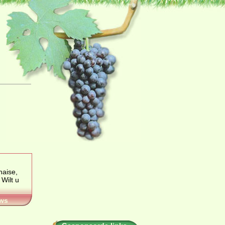
naise,
ws