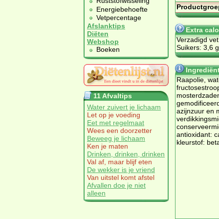
Ruststofwisseling
Productgroe
Energiebehoefte
Vetpercentage
Afslanktips
Extra cal
Diëten
Verzadigd vet
Webshop
Suikers: 3,6 g
Boeken
Ingrediën
Raapolie, wat
fructosestroop
mosterdzaden,
11 Afvaltips
gemodificeer
Water zuivert je lichaam
azijnzuur en 
Let op je voeding
verdikkingsmi
Eet met regelmaat
conserveermid
Wees een doorzetter
antioxidant: 
Beweeg je lichaam
kleurstof: be
Ken je maten
Drinken, drinken, drinken
Val af, maar blijf eten
De wekker is je vriend
Van uitstel komt afstel
Afvallen doe je niet
alleen