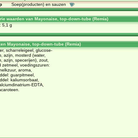
p
Soep(producten) en sauzen
orie waarden van Mayonaise, top-down-tube (Remia)
: 5,1 g
ten Mayonaise, top-down-tube (Remia)
er, scharreleigeel, glucose-
, azijn, mosterd (water,
 azijn, specerijen), zout,
d zetmeel, voedingszuren:
melkzuur, aroma,
ddel: guarpitmeel,
del: kaliumsorbaat,
calciumdinatrium-EDTA,
tacaroteen.