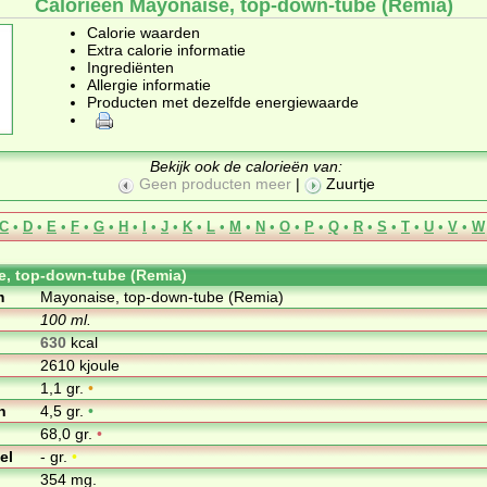
Calorieën Mayonaise, top-down-tube (Remia)
Calorie waarden
Extra calorie informatie
Ingrediënten
Allergie informatie
Producten met dezelfde energiewaarde
Bekijk ook de calorieën van:
Geen producten meer
|
Zuurtje
C
•
D
•
E
•
F
•
G
•
H
•
I
•
J
•
K
•
L
•
M
•
N
•
O
•
P
•
Q
•
R
•
S
•
T
•
U
•
V
•
W
, top-down-tube (Remia)
m
Mayonaise, top-down-tube (Remia)
100 ml.
630
kcal
2610 kjoule
1,1 gr.
•
n
4,5 gr.
•
68,0 gr.
•
el
- gr.
•
354 mg.