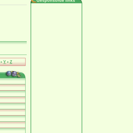
Gesponsorde links
•
Y
•
Z