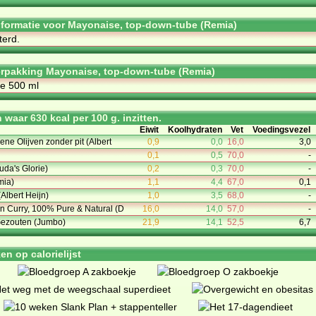
informatie voor Mayonaise, top-down-tube (Remia)
terd.
rpakking Mayonaise, top-down-tube (Remia)
e 500 ml
waar 630 kcal per 100 g. inzitten.
Eiwit
Koolhydraten
Vet
Voedingsvezel
ene Olijven zonder pit (Albert
0,9
0,0
16,0
3,0
0,1
0,5
70,0
-
uda's Glorie)
0,2
0,3
70,0
-
mia)
1,1
4,4
67,0
0,1
Albert Heijn)
1,0
3,5
68,0
-
n Curry, 100% Pure & Natural (D
16,0
14,0
57,0
-
 Gezouten (Jumbo)
21,9
14,1
52,5
6,7
n op calorielijst