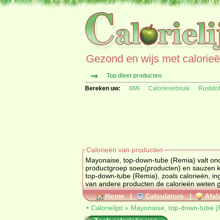
Gezond en wijs met calorieën 
Top dieet producten
Bereken uw:
BMI
Calorieverbruik
Ruststo
Calorieën van producten
Mayonaise, top-down-tube (Remia) valt o
productgroep
soep(producten) en sauzen
k
top-down-tube (Remia), zoals calorieën, ingrediënten en allergenen informatie als deze bekend zijn bij dit product. Wilt u
van andere producten de calorieën weten 
Home
|
Calculators
|
Afsl
•
Calorielijst
»
Mayonaise, top-down-tube (