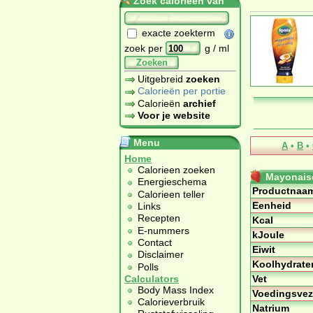
Zoek calorieën van
exacte zoekterm
zoek per
g / ml
Zoeken
Uitgebreid
zoeken
Calorieën per portie
Calorieën
archief
Voor je website
Menu
A
•
B
•
Home
Calorieen zoeken
Mayonaise
Energieschema
Productnaa
Calorieen teller
Eenheid
Links
Recepten
Kcal
E-nummers
kJoule
Contact
Eiwit
Disclaimer
Koolhydrate
Polls
Vet
Calculators
Body Mass Index
Voedingsvez
Calorieverbruik
Natrium