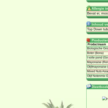
Allergie 
Bevat ei, mos
Inhoud ve
Top Down tub
Producten 
Productnaam
Biologische Gro
Boter (Bona)
t volle pond (Go
Mayonaise (Re
Olijfmayonaise (
Mixed Nuts Asia
Olijf Notenmix
Dieetboeke