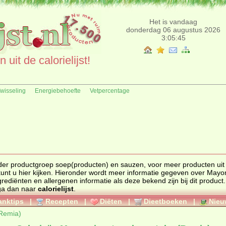
Het is vandaag
donderdag 06 augustus 2026
3:05:45
uit de calorielijst!
fwisseling
Energiebehoefte
Vetpercentage
nder productgroep
soep(producten) en sauzen
, voor meer producten uit
unt u hier kijken. Hieronder wordt meer informatie gegeven over Mayo
ga dan naar
calorielijst
.
anktips
|
Recepten
|
Diëten
|
Dieetboeken
|
Nieu
Remia)