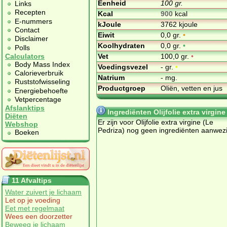
Eenheid
100 gr.
Links
Recepten
Kcal
900
kcal
E-nummers
kJoule
3762 kjoule
Contact
Eiwit
0,0 gr.
•
Disclaimer
Koolhydraten
0,0 gr.
•
Polls
Vet
100,0 gr.
•
Calculators
Body Mass Index
Voedingsvezel
- gr.
•
Calorieverbruik
Natrium
- mg.
Ruststofwisseling
Productgroep
Oliën, vetten en jus
Energiebehoefte
Vetpercentage
Afslanktips
Ingrediënten Olijfolie extra virgine
Diëten
Er zijn voor Olijfolie extra virgine (Le
Webshop
Pedriza) nog geen ingrediënten aanwezi
Boeken
11 Afvaltips
Water zuivert je lichaam
Let op je voeding
Eet met regelmaat
Wees een doorzetter
Beweeg je lichaam