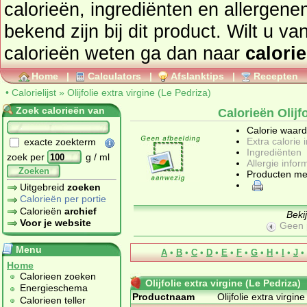
calorieën, ingrediënten en allergene
bekend zijn bij dit product. Wilt u van andere producten de
calorieën weten ga dan naar
calorie
Home
|
Calculators
|
Afslanktips
|
Recepten
•
Calorielijst
»
Olijfolie extra virgine (Le Pedriza)
Zoek calorieën van
Calorieën Olijfo
Calorie waar
Extra calorie 
exacte zoekterm
Ingrediënten
zoek per
g / ml
Allergie infor
Zoeken
Producten me
Uitgebreid
zoeken
Calorieën per portie
Calorieën
archief
Beki
Voor je website
Geen 
Menu
A
•
B
•
C
•
D
•
E
•
F
•
G
•
H
•
I
•
J
•
Home
Calorieen zoeken
Olijfolie extra virgine (Le Pedriza)
Energieschema
Productnaam
Olijfolie extra virgin
Calorieen teller