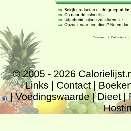
Bekijk producten uit de groep
oliën
Ga naar de calorielijst
Uitgebreid calorie zoekformulier
Opzoek naar een dieet? Neem dan een
Calorieen
|
Calculators
|
© 2005 - 2026
Calorielijst.
Links
|
Contact
|
Boeke
|
Voedingswaarde
|
Dieet
|
Hosti