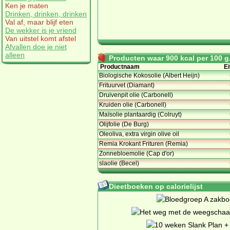
Ken je maten
Drinken, drinken, drinken
Val af, maar blijf eten
De wekker is je vriend
Van uitstel komt afstel
Afvallen doe je niet
alleen
Producten waar 900 kcal per 100 g.
Productnaam
Ei
Biologische Kokosolie (Albert Heijn)
Frituurvet (Diamant)
Druivenpit olie (Carbonell)
Kruiden olie (Carbonell)
Maïsolie plantaardig (Colruyt)
Olijfolie (De Burg)
Oleoliva, extra virgin olive oil
Remia Krokant Frituren (Remia)
Zonnebloemolie (Cap d'or)
slaolie (Becel)
Dieetboeken op calorielijst