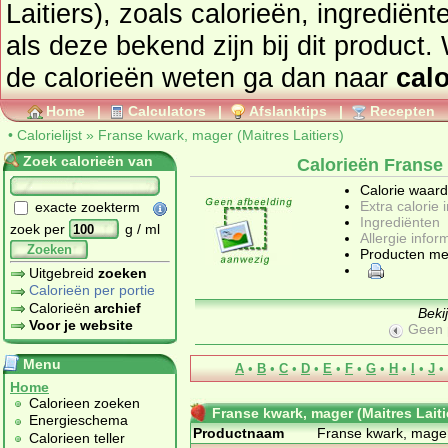
Laitiers), zoals calorieën, ingrediënten en allergenen informatie
als deze bekend zijn bij dit product. Wilt u van andere producten
de calorieën weten ga dan naar
calo
Home
|
Calculators
|
Afslanktips
|
Recepten
•
Calorielijst
»
Franse kwark, mager (Maitres Laitiers)
Zoek calorieën van
Calorieën Franse 
Calorie waar
Extra calorie 
exacte zoekterm
Ingrediënten
zoek per
g / ml
Allergie infor
Zoeken
Producten me
Uitgebreid
zoeken
Calorieën per portie
Calorieën
archief
Beki
Voor je website
Geen 
Menu
A
•
B
•
C
•
D
•
E
•
F
•
G
•
H
•
I
•
J
•
Home
Calorieen zoeken
Franse kwark, mager (Maitres Laiti
Energieschema
Productnaam
Franse kwark, mager 
Calorieen teller