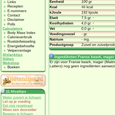
Eenheid
100 gr.
Links
Recepten
Kcal
46
kcal
E-nummers
kJoule
192 kjoule
Contact
Eiwit
7,5 gr.
•
Disclaimer
Koolhydraten
4,0 gr.
•
Polls
Vet
0,0 gr.
•
Calculators
Body Mass Index
Voedingsvezel
- gr.
•
Calorieverbruik
Natrium
- mg.
Ruststofwisseling
Productgroep
Zuivel en zuivelpro
Energiebehoefte
Vetpercentage
Afslanktips
Ingrediënten Franse kwark, mager (
Diëten
Er zijn voor Franse kwark, mager (Maitr
Webshop
Laitiers) nog geen ingrediënten aanwezi
Boeken
11 Afvaltips
Water zuivert je lichaam
Let op je voeding
Eet met regelmaat
Wees een doorzetter
Beweeg je lichaam