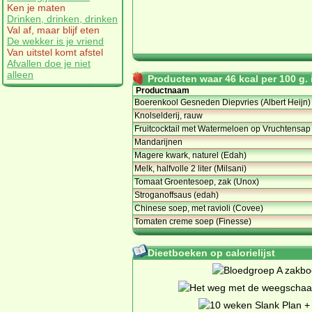
Ken je maten
Drinken, drinken, drinken
Val af, maar blijf eten
De wekker is je vriend
Van uitstel komt afstel
Afvallen doe je niet
alleen
Producten waar 46 kcal per 100 g. i
Productnaam
Boerenkool Gesneden Diepvries (Albert Heijn)
Knolselderij, rauw
Fruitcocktail met Watermeloen op Vruchtensap 
Mandarijnen
Magere kwark, naturel (Edah)
Melk, halfvolle 2 liter (Milsani)
Tomaat Groentesoep, zak (Unox)
Stroganoffsaus (edah)
Chinese soep, met ravioli (Covee)
Tomaten creme soep (Finesse)
Dieetboeken op calorielijst