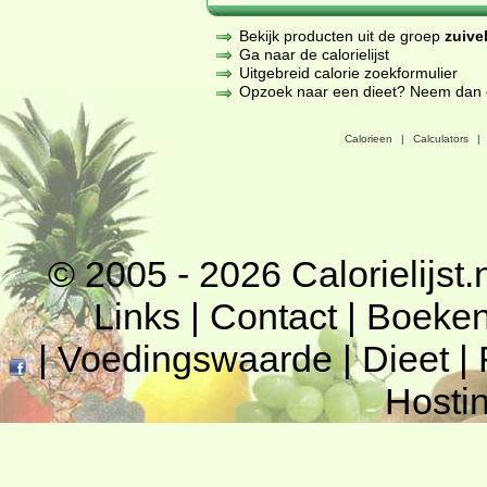
Bekijk producten uit de groep
zuive
Ga naar de calorielijst
Uitgebreid calorie zoekformulier
Opzoek naar een dieet? Neem dan een
Calorieen
|
Calculators
|
© 2005 - 2026
Calorielijst.
Links
|
Contact
|
Boeke
|
Voedingswaarde
|
Dieet
|
Hosti