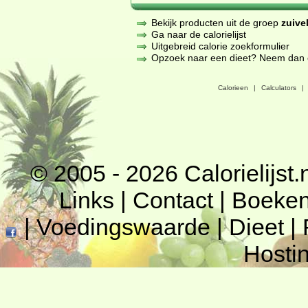
Bekijk producten uit de groep
zuive
Ga naar de calorielijst
Uitgebreid calorie zoekformulier
Opzoek naar een dieet? Neem dan een
Calorieen
|
Calculators
|
© 2005 - 2026
Calorielijst.
Links
|
Contact
|
Boeke
|
Voedingswaarde
|
Dieet
|
Hosti