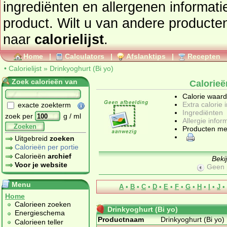
ingrediënten en allergenen informatie
product. Wilt u van andere producte
naar
calorielijst
.
Home
|
Calculators
|
Afslanktips
|
Recepten
•
Calorielijst
»
Drinkyoghurt (Bi yo)
Zoek calorieën van
Calorieë
Calorie waar
Extra calorie 
exacte zoekterm
Ingrediënten
zoek per
g / ml
Allergie infor
Zoeken
Producten me
Uitgebreid
zoeken
Calorieën per portie
Calorieën
archief
Beki
Voor je website
Geen 
Menu
A
•
B
•
C
•
D
•
E
•
F
•
G
•
H
•
I
•
J
•
Home
Calorieen zoeken
Drinkyoghurt (Bi yo)
Energieschema
Productnaam
Drinkyoghurt (Bi yo)
Calorieen teller