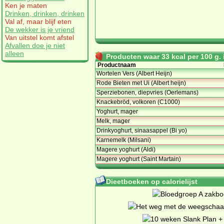
Ken je maten
Drinken, drinken, drinken
Val af, maar blijf eten
De wekker is je vriend
Van uitstel komt afstel
Afvallen doe je niet
alleen
Producten waar 33 kcal per 100 g. i
Productnaam
Wortelen Vers (Albert Heijn)
Rode Bieten met Ui (Albert heijn)
Sperziebonen, diepvries (Oerlemans)
Knackebröd, volkoren (C1000)
Yoghurt, mager
Melk, mager
Drinkyoghurt, sinaasappel (Bi yo)
Karnemelk (Milsani)
Magere yoghurt (Aldi)
Magere yoghurt (Saint Martain)
Dieetboeken op calorielijst