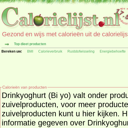
Gezond en wijs met calorieën uit de calorielijs
Top dieet producten
Bereken uw:
BMI
Calorieverbruik
Ruststofwisseling
Energiebehoefte
Calorieën van producten
Drinkyoghurt (Bi yo) valt onder pro
zuivelproducten
, voor meer product
zuivelproducten
kunt u hier kijken. 
informatie gegeven over Drinkyoghurt (Bi yo), zoa