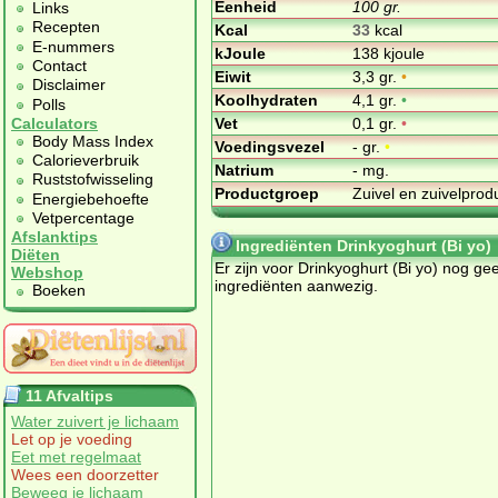
Eenheid
100 gr.
Links
Recepten
Kcal
33
kcal
E-nummers
kJoule
138 kjoule
Contact
Eiwit
3,3 gr.
•
Disclaimer
Koolhydraten
4,1 gr.
•
Polls
Vet
0,1 gr.
•
Calculators
Body Mass Index
Voedingsvezel
- gr.
•
Calorieverbruik
Natrium
- mg.
Ruststofwisseling
Productgroep
Zuivel en zuivelpro
Energiebehoefte
Vetpercentage
Afslanktips
Ingrediënten Drinkyoghurt (Bi yo)
Diëten
Er zijn voor Drinkyoghurt (Bi yo) nog ge
Webshop
ingrediënten aanwezig.
Boeken
11 Afvaltips
Water zuivert je lichaam
Let op je voeding
Eet met regelmaat
Wees een doorzetter
Beweeg je lichaam