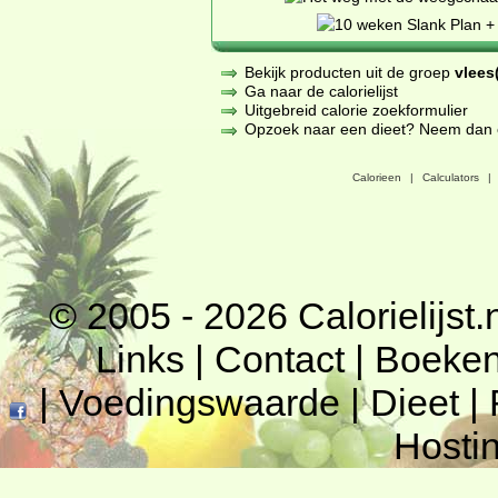
Bekijk producten uit de groep
vlees(
Ga naar de calorielijst
Uitgebreid calorie zoekformulier
Opzoek naar een dieet? Neem dan een
Calorieen
|
Calculators
|
© 2005 - 2026
Calorielijst.
Links
|
Contact
|
Boeke
|
Voedingswaarde
|
Dieet
|
Hosti