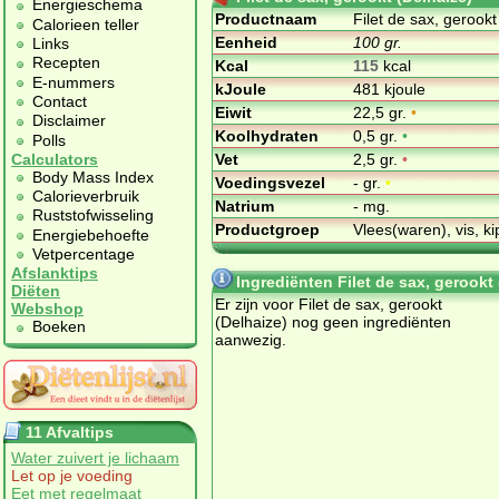
Energieschema
Productnaam
Filet de sax, gerookt
Calorieen teller
Eenheid
100 gr.
Links
Recepten
Kcal
115
kcal
E-nummers
kJoule
481 kjoule
Contact
Eiwit
22,5 gr.
•
Disclaimer
Koolhydraten
0,5 gr.
•
Polls
Vet
2,5 gr.
•
Calculators
Body Mass Index
Voedingsvezel
- gr.
•
Calorieverbruik
Natrium
- mg.
Ruststofwisseling
Productgroep
Vlees(waren), vis, ki
Energiebehoefte
Vetpercentage
Afslanktips
Ingrediënten Filet de sax, gerookt 
Diëten
Er zijn voor Filet de sax, gerookt
Webshop
(Delhaize) nog geen ingrediënten
Boeken
aanwezig.
11 Afvaltips
Water zuivert je lichaam
Let op je voeding
Eet met regelmaat