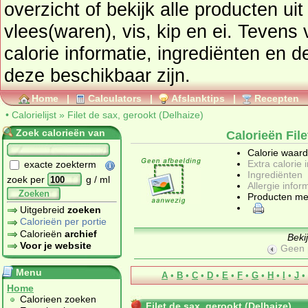
overzicht of bekijk alle producten ui
vlees(waren), vis, kip en ei
. Tevens vindt u ook de uitgebreide
calorie informatie, ingrediënten en de allergen
deze beschikbaar zijn.
Home
|
Calculators
|
Afslanktips
|
Recepten
•
Calorielijst
»
Filet de sax, gerookt (Delhaize)
Zoek calorieën van
Calorieën File
Calorie waar
Extra calorie 
exacte zoekterm
Ingrediënten
zoek per
g / ml
Allergie infor
Zoeken
Producten me
Uitgebreid
zoeken
Calorieën per portie
Calorieën
archief
Beki
Voor je website
Geen 
Menu
A
•
B
•
C
•
D
•
E
•
F
•
G
•
H
•
I
•
J
•
Home
Calorieen zoeken
Filet de sax, gerookt (Delhaize)