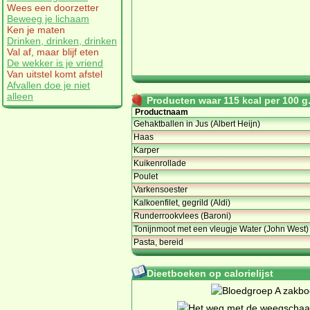
Wees een doorzetter
Beweeg je lichaam
Ken je maten
Drinken, drinken, drinken
Val af, maar blijf eten
De wekker is je vriend
Van uitstel komt afstel
Afvallen doe je niet
alleen
Producten waar 115 kcal per 100 g. 
Productnaam
Gehaktballen in Jus (Albert Heijn)
Haas
Karper
Kuikenrollade
Poulet
Varkensoester
Kalkoenfilet, gegrild (Aldi)
Runderrookvlees (Baroni)
Tonijnmoot met een vleugje Water (John West)
Pasta, bereid
Dieetboeken op calorielijst