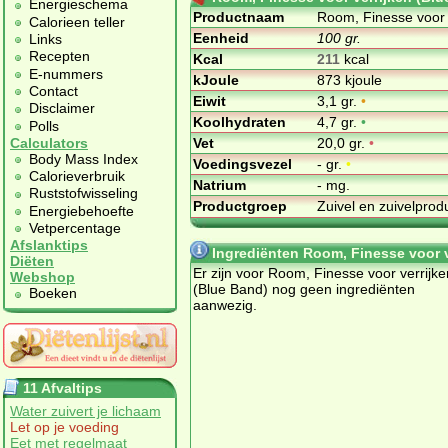
Energieschema
Productnaam
Room, Finesse voor 
Calorieen teller
Eenheid
100 gr.
Links
Recepten
Kcal
211
kcal
E-nummers
kJoule
873 kjoule
Contact
Eiwit
3,1 gr.
•
Disclaimer
Koolhydraten
4,7 gr.
•
Polls
Vet
20,0 gr.
•
Calculators
Body Mass Index
Voedingsvezel
- gr.
•
Calorieverbruik
Natrium
- mg.
Ruststofwisseling
Productgroep
Zuivel en zuivelpro
Energiebehoefte
Vetpercentage
Afslanktips
Ingrediënten Room, Finesse voor v
Diëten
Er zijn voor Room, Finesse voor verrijke
Webshop
(Blue Band) nog geen ingrediënten
Boeken
aanwezig.
11 Afvaltips
Water zuivert je lichaam
Let op je voeding
Eet met regelmaat