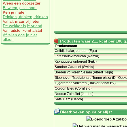
Wees een doorzetter
Beweeg je lichaam
Ken je maten
Drinken, drinken, drinken
Val af, maar blijf eten
De wekker is je vriend
Van uitstel komt afstel
Afvallen doe je niet
alleen
Producten waar 211 kcal per 100 g. 
Productnaam
Ontbijtshake, banaan (Ega)
Fritessaus American (Remia)
Kipnuggets onbereid (Friki)
Sundae Caramel (Swirl's)
Boeren volkoren Sesam (Albert Heijn)
Steenoven Tradizionale Tonno pizza (Dr. Oetke
Tijgerbrood volkoren (Bakker Schat BV)
Cordon Bleu (Cornfield)
Noorse Zalmfilet (Jumbo)
Saté Ajam (Hebro)
Dieetboeken op calorielijst