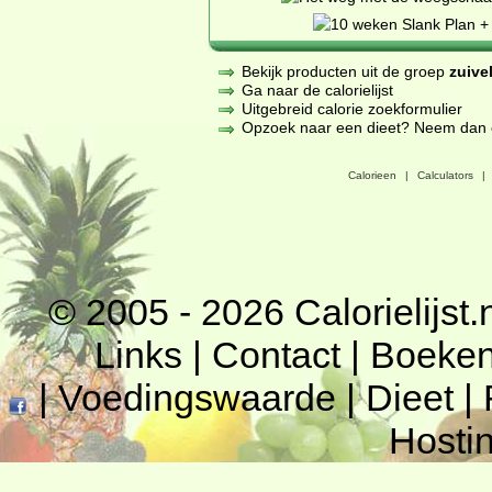
Bekijk producten uit de groep
zuive
Ga naar de calorielijst
Uitgebreid calorie zoekformulier
Opzoek naar een dieet? Neem dan een
Calorieen
|
Calculators
|
© 2005 - 2026
Calorielijst.
Links
|
Contact
|
Boeke
|
Voedingswaarde
|
Dieet
|
Hosti