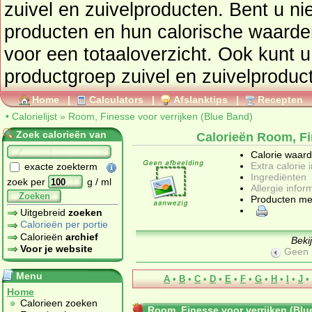
zuivel en zuivelproducten
. Bent u nieuwsgierig naar andere
producten en hun calorische waarden ga dan naar de
voor een totaaloverzicht. Ook kunt u 
productgroep
zuivel en zuivelproduc
Home
|
Calculators
|
Afslanktips
|
Recepten
•
Calorielijst
»
Room, Finesse voor verrijken (Blue Band)
Zoek calorieën van
Calorieën Room, Fi
Calorie waar
Extra calorie 
exacte zoekterm
Ingrediënten
zoek per
g / ml
Allergie infor
Zoeken
Producten me
Uitgebreid
zoeken
Calorieën per portie
Calorieën
archief
Beki
Voor je website
Geen 
Menu
A
•
B
•
C
•
D
•
E
•
F
•
G
•
H
•
I
•
J
•
Home
Calorieen zoeken
Room, Finesse voor verrijken (Blu