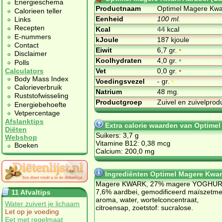
Energieschema
Productnaam
Optimel Magere Kwa
Calorieen teller
Eenheid
100 ml.
Links
Recepten
Kcal
44
kcal
E-nummers
kJoule
187 kjoule
Contact
Eiwit
6,7 gr.
•
Disclaimer
Koolhydraten
4,0 gr.
•
Polls
Vet
0,0 gr.
•
Calculators
Body Mass Index
Voedingsvezel
- gr.
•
Calorieverbruik
Natrium
48 mg.
Ruststofwisseling
Productgroep
Zuivel en zuivelpro
Energiebehoefte
Vetpercentage
Afslanktips
Extra calorie waarden van Optime
Diëten
Suikers: 3,7 g
Webshop
Vitamine B12: 0,38 mcg
Boeken
Calcium: 200,0 mg
Ingrediënten Optimel Magere Kwar
Magere KWARK, 27% magere YOGHUR
7,6% aardbei, gemodificeerd maïszetme
11 Afvaltips
aroma, water, wortelconcentraat,
Water zuivert je lichaam
citroensap, zoetstof: sucralose.
Let op je voeding
Eet met regelmaat