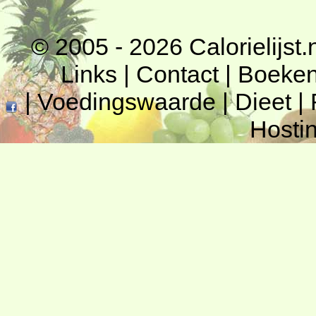
© 2005 - 2026
Calorielijst.
Links
|
Contact
|
Boeke
|
Voedingswaarde
|
Dieet
|
Hosti