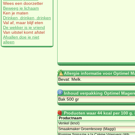
Wees een doorzetter
Beweeg je lichaam
Ken je maten
Drinken, drinken, drinken
Val af, maar blijf eten
De wekker is je vriend
Van uitstel komt afstel
Afvallen doe je niet
alleen
Allergie informatie voor Optimel 
Bevat: Melk.
Inhoud verpakking Optimel Mager
Bak 500 gr
Producten waar 44 kcal per 100 g. i
Productnaam
Venkel (knol)
Smaakmaker Groentesoep (Maggi)
Romige Spinazie a la Crème Vriesvers (Alb