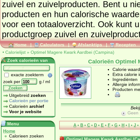
zuivel en zuivelproducten
. Bent u nieuwsgierig naar andere
producten en hun calorische waarden ga dan naar de
voor een totaaloverzicht. Ook kunt u 
productgroep
zuivel en zuivelproduc
Home
|
Calculators
|
Afslanktips
|
Recepten
•
Calorielijst
»
Optimel Magere Kwark Aardbei (Campina)
Zoek calorieën van
Calorieën Optimel
Calorie waar
Extra calorie 
exacte zoekterm
Ingrediënten
zoek per
g / ml
Allergie infor
Zoeken
Producten me
Uitgebreid
zoeken
Calorieën per portie
Calorieën
archief
Beki
Voor je website
Geen 
Menu
A
•
B
•
C
•
D
•
E
•
F
•
G
•
H
•
I
•
J
•
Home
Calorieen zoeken
Optimel Magere Kwark Aardbei (C