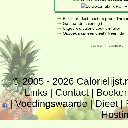
Bekijk producten uit de groep
fruit
Ga naar de calorielijst
Uitgebreid calorie zoekformulier
Opzoek naar een dieet? Neem dan een
Calorieen
|
Calculators
|
© 2005 - 2026
Calorielijst.
Links
|
Contact
|
Boeke
|
Voedingswaarde
|
Dieet
|
Hosti