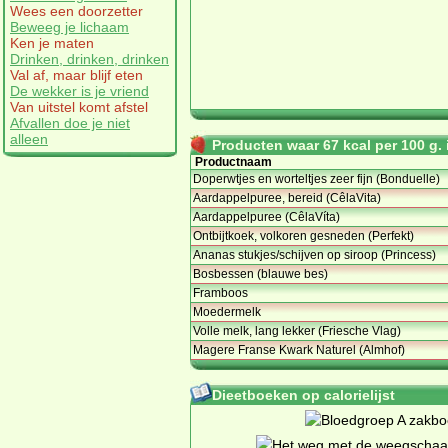
Wees een doorzetter
Beweeg je lichaam
Ken je maten
Drinken, drinken, drinken
Val af, maar blijf eten
De wekker is je vriend
Van uitstel komt afstel
Afvallen doe je niet
alleen
Producten waar 67 kcal per 100 g. i
Productnaam
Doperwtjes en worteltjes zeer fijn (Bonduelle)
Aardappelpuree, bereid (CêlaVita)
Aardappelpuree (CêlaVíta)
Ontbijtkoek, volkoren gesneden (Perfekt)
Ananas stukjes/schijven op siroop (Princess)
Bosbessen (blauwe bes)
Framboos
Moedermelk
Volle melk, lang lekker (Friesche Vlag)
Magere Franse Kwark Naturel (Almhof)
Dieetboeken op calorielijst