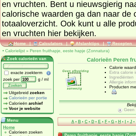
en vruchten
. Bent u nieuwsgierig naar andere producten en hun
calorische waarden ga dan naar de calorielijst voor een
totaaloverzicht. Ook kunt u alle pro
en vruchten
hier bekijken.
Home
|
Calculators
|
Afslanktips
|
Recepten
•
Calorielijst
»
Peren fruithapje, eeste hapje (Zonnatura)
Zoek calorieën van
Calorieën Peren fr
Calorie waar
Extra calorie 
exacte zoekterm
Ingrediënten
zoek per
g / ml
Allergie infor
Zoeken
Producten me
Uitgebreid
zoeken
Calorieën per portie
Calorieën
archief
Beki
Voor je website
Geen 
Menu
A
•
B
•
C
•
D
•
E
•
F
•
G
•
H
•
I
•
J
•
Home
Calorieen zoeken
Peren fruithapje, eeste hapje (Zon