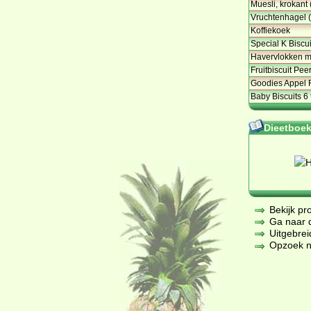
Muesli, krokant 
Vruchtenhagel (
Koffiekoek
Special K Biscu
Havervlokken m
Fruitbiscuit Pee
Goodies Appel 
Baby Biscuits 6
Dieetboeke
Bekijk pr
Ga naar de
Uitgebrei
Opzoek na