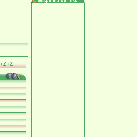
Gesponsorde links
•
Y
•
Z