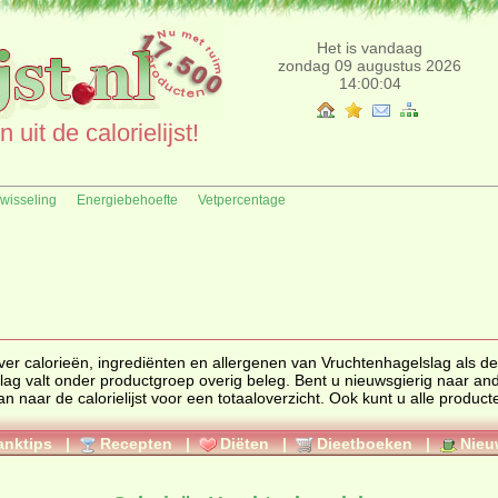
Het is vandaag
zondag 09 augustus 2026
14:00:04
uit de calorielijst!
fwisseling
Energiebehoefte
Vetpercentage
ingrediënten en allergenen van Vruchtenhagelslag als deze extra
lag valt onder productgroep
overig beleg
. Bent u nieuwsgierig naar andere
ten uit
anktips
|
Recepten
|
Diëten
|
Dieetboeken
|
Nieu