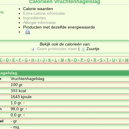
Calorieën Vruchtenhagelslag
Calorie waarden
Extra calorie informatie
Ingrediënten
Allergie informatie
Producten met dezelfde energiewaarde
Bekijk ook de calorieën van:
Geen producten meer
|
Zuurtje
C
•
D
•
E
•
F
•
G
•
H
•
I
•
J
•
K
•
L
•
M
•
N
•
O
•
P
•
Q
•
R
•
S
•
T
•
U
•
V
•
W
agelslag
m
Vruchtenhagelslag
100 gr.
393
kcal
1643 kjoule
1,0 gr.
•
n
98,0 gr.
•
0,0 gr.
•
el
- gr.
•
- mg.