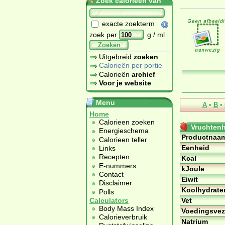
Zoek calorieën van
exacte zoekterm
zoek per
g / ml
Zoeken
Uitgebreid
zoeken
Calorieën per portie
Calorieën
archief
Voor je website
Menu
A
•
B
•
Home
Calorieen zoeken
Vruchtenh
Energieschema
Productnaa
Calorieen teller
Eenheid
Links
Recepten
Kcal
E-nummers
kJoule
Contact
Eiwit
Disclaimer
Koolhydrate
Polls
Vet
Calculators
Body Mass Index
Voedingsvez
Calorieverbruik
Natrium