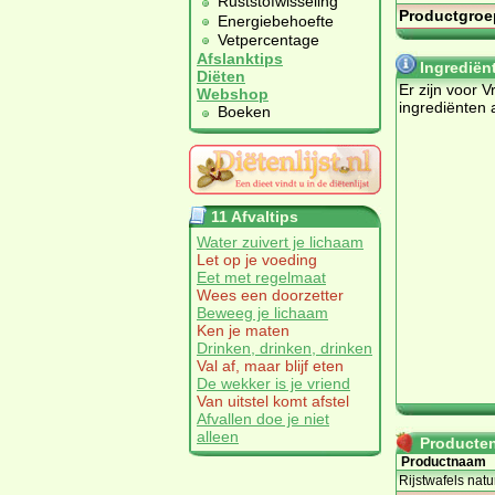
Ruststofwisseling
Productgroe
Energiebehoefte
Vetpercentage
Afslanktips
Ingrediën
Diëten
Er zijn voor 
Webshop
ingrediënten 
Boeken
11 Afvaltips
Water zuivert je lichaam
Let op je voeding
Eet met regelmaat
Wees een doorzetter
Beweeg je lichaam
Ken je maten
Drinken, drinken, drinken
Val af, maar blijf eten
De wekker is je vriend
Van uitstel komt afstel
Afvallen doe je niet
alleen
Producten 
Productnaam
Rijstwafels natu