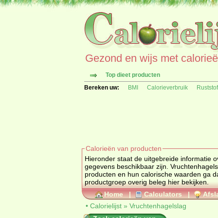
Gezond en wijs met calorieën 
Top dieet producten
Bereken uw:
BMI
Calorieverbruik
Ruststo
Calorieën van producten
Hieronder staat de uitgebreide informatie over calorieën, 
gegevens beschikbaar zijn. Vruchtenhagels
producten en hun calorische waarden ga dan naar de calorielijst voor een totaaloverzicht. Ook kunt u alle produc
productgroep
overig beleg
hier bekijken.
Home
|
Calculators
|
Afsl
•
Calorielijst
»
Vruchtenhagelslag