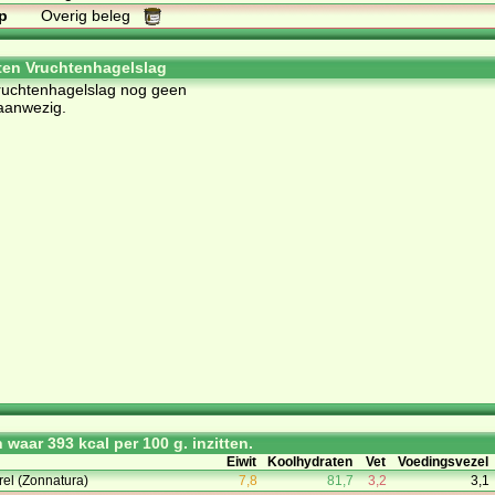
p
Overig beleg
ten Vruchtenhagelslag
Vruchtenhagelslag nog geen
aanwezig.
waar 393 kcal per 100 g. inzitten.
Eiwit
Koolhydraten
Vet
Voedingsvezel
rel (Zonnatura)
7,8
81,7
3,2
3,1