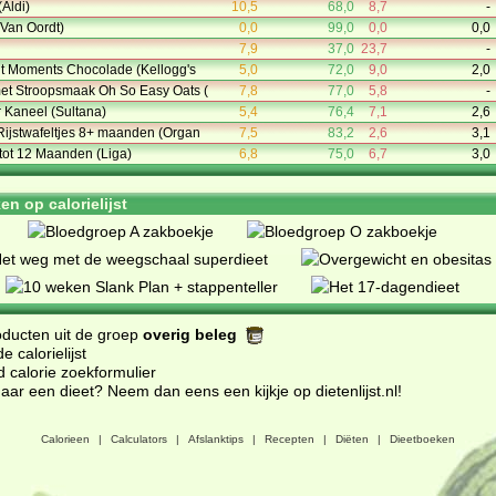
(Aldi)
10,5
68,0
8,7
-
Van Oordt)
0,0
99,0
0,0
0,0
7,9
37,0
23,7
-
it Moments Chocolade (Kellogg's
5,0
72,0
9,0
2,0
et Stroopsmaak Oh So Easy Oats (
7,8
77,0
5,8
-
r Kaneel (Sultana)
5,4
76,4
7,1
2,6
Rijstwafeltjes 8+ maanden (Organ
7,5
83,2
2,6
3,1
 tot 12 Maanden (Liga)
6,8
75,0
6,7
3,0
n op calorielijst
oducten uit de groep
overig beleg
 calorielijst
d calorie zoekformulier
ar een dieet? Neem dan eens een kijkje op dietenlijst.nl
!
Calorieen
|
Calculators
|
Afslanktips
|
Recepten
|
Diëten
|
Dieetboeken