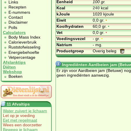
Eenheid
100 gr.
Links
Recepten
Kcal
240
kcal
E-nummers
kJoule
1020 kjoule
Contact
Eiwit
0,0 gr.
•
Disclaimer
Koolhydraten
60,0 gr.
•
Polls
Vet
0,0 gr.
•
Calculators
Body Mass Index
Voedingsvezel
- gr.
•
Calorieverbruik
Natrium
- mg.
Ruststofwisseling
Productgroep
Overig beleg
Energiebehoefte
Vetpercentage
Afslanktips
Ingrediënten Aardbeien jam (Betu
Diëten
Er zijn voor Aardbeien jam (Betuwe) nog
Webshop
geen ingrediënten aanwezig.
Boeken
11 Afvaltips
Water zuivert je lichaam
Let op je voeding
Eet met regelmaat
Wees een doorzetter
Beweeg je lichaam