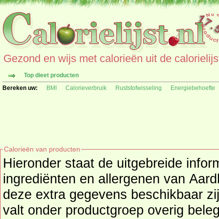
Gezond en wijs met calorieën uit de calorielijs
Top dieet producten
Bereken uw:
BMI
Calorieverbruik
Ruststofwisseling
Energiebehoefte
Calorieën van producten
Hieronder staat de uitgebreide infor
ingrediënten en allergenen van Aardbeien jam (Betuwe) als
deze extra gegevens beschikbaar zi
valt onder productgroep
overig bele