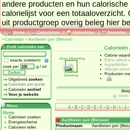
andere producten en hun calorische waar
calorielijst voor een totaaloverzicht
uit productgroep
overig beleg
hier be
Home
|
Calculators
|
Afslanktips
|
Recepten
•
Calorielijst
»
Aardbeien jam (Betuwe)
Zoek calorieën van
Calorieën
Calorie waar
Extra calorie 
exacte zoekterm
Ingrediënten
zoek per
g / ml
Allergie infor
Zoeken
Producten me
Uitgebreid
zoeken
Calorieën per portie
Calorieën
archief
Beki
Voor je website
Geen 
Menu
A
•
B
•
C
•
D
•
E
•
F
•
G
•
H
•
I
•
J
•
Home
Calorieen zoeken
Aardbeien jam (Betuwe)
Energieschema
Productnaam
Aardbeien jam (Bet
Calorieen teller