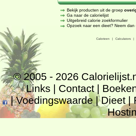
Bekijk producten uit de groep
overi
Ga naar de calorielijst
Uitgebreid calorie zoekformulier
Opzoek naar een dieet? Neem dan een
Calorieen
|
Calculators
|
© 2005 - 2026
Calorielijst.
Links
|
Contact
|
Boeke
|
Voedingswaarde
|
Dieet
|
Hosti