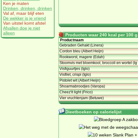
Ken je maten
Drinken, drinken, drinken
Val af, maar blijf eten
De wekker is je vriend
Van uitstel komt afstel
Afvallen doe je niet
alleen
Producten waar 240 kcal per 100 g.
Productnaam
Gebraden Gehakt (Linera)
Cordon bleu (Albert Heijn)
Rookworst, magere (Edah)
Stoomvis met bloemkool, broccoli en wortel (Ig
Visfiguurtjes (Iglo)
Visfilet, crispi (Iglo)
Pistolet wit (Albert Heijn)
Shoarmabroodjes (Varopa)
Cheez'it light (Frico)
Vier vruchtenjam (Betuwe)
Dieetboeken op calorielijst