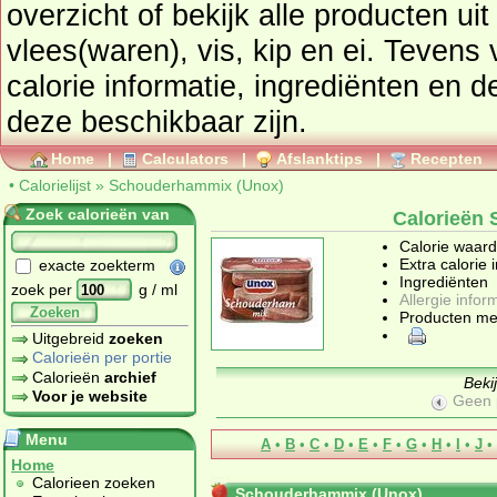
overzicht of bekijk alle producten ui
vlees(waren), vis, kip en ei
. Tevens vindt u ook de uitgebreide
calorie informatie, ingrediënten en de allergen
deze beschikbaar zijn.
Home
|
Calculators
|
Afslanktips
|
Recepten
•
Calorielijst
»
Schouderhammix (Unox)
Zoek calorieën van
Calorieën
Calorie waar
Extra calorie 
exacte zoekterm
Ingrediënten
zoek per
g / ml
Allergie infor
Zoeken
Producten me
Uitgebreid
zoeken
Calorieën per portie
Calorieën
archief
Beki
Voor je website
Geen 
Menu
A
•
B
•
C
•
D
•
E
•
F
•
G
•
H
•
I
•
J
•
Home
Calorieen zoeken
Schouderhammix (Unox)