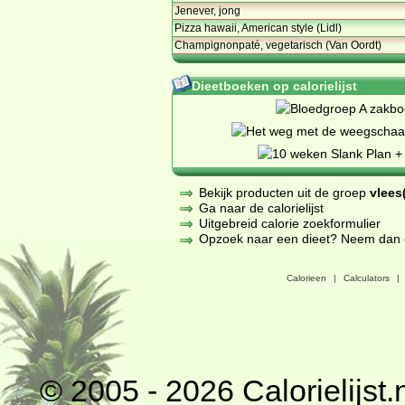
Jenever, jong
Pizza hawaii, American style (Lidl)
Champignonpaté, vegetarisch (Van Oordt)
Dieetboeken op calorielijst
Bekijk producten uit de groep
vlees(
Ga naar de calorielijst
Uitgebreid calorie zoekformulier
Opzoek naar een dieet? Neem dan een
Calorieen
|
Calculators
|
© 2005 - 2026
Calorielijst.