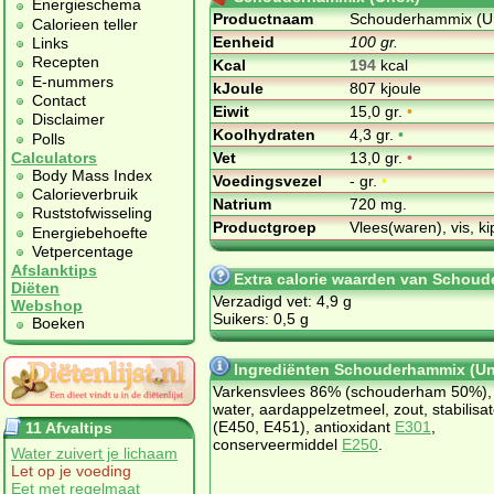
Energieschema
Productnaam
Schouderhammix (U
Calorieen teller
Eenheid
100 gr.
Links
Recepten
Kcal
194
kcal
E-nummers
kJoule
807 kjoule
Contact
Eiwit
15,0 gr.
•
Disclaimer
Koolhydraten
4,3 gr.
•
Polls
Vet
13,0 gr.
•
Calculators
Body Mass Index
Voedingsvezel
- gr.
•
Calorieverbruik
Natrium
720 mg.
Ruststofwisseling
Productgroep
Vlees(waren), vis, ki
Energiebehoefte
Vetpercentage
Afslanktips
Extra calorie waarden van Schou
Diëten
Verzadigd vet: 4,9 g
Webshop
Suikers: 0,5 g
Boeken
Ingrediënten Schouderhammix (U
Varkensvlees 86% (schouderham 50%),
water, aardappelzetmeel, zout, stabilisat
(E450, E451), antioxidant
E301
,
11 Afvaltips
conserveermiddel
E250
.
Water zuivert je lichaam
Let op je voeding
Eet met regelmaat