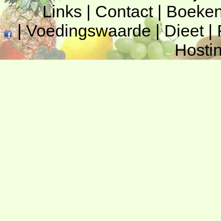
Links
|
Contact
|
Boeke
|
Voedingswaarde
|
Dieet
|
Hosti