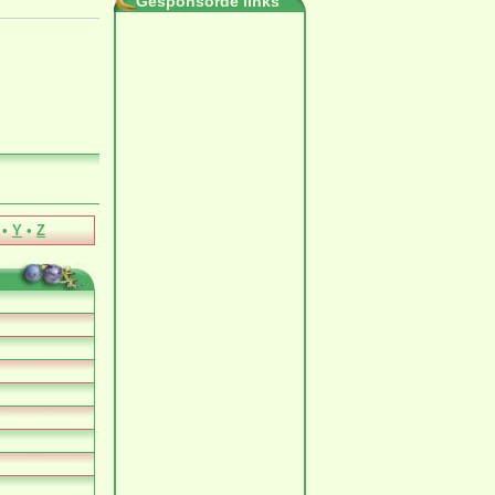
Gesponsorde links
•
Y
•
Z