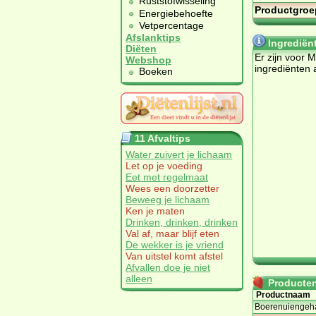
Ruststofwisseling
Productgroe
Energiebehoefte
Vetpercentage
Afslanktips
Ingrediën
Diëten
Er zijn voor 
Webshop
ingrediënten 
Boeken
11 Afvaltips
Water zuivert je lichaam
Let op je voeding
Eet met regelmaat
Wees een doorzetter
Beweeg je lichaam
Ken je maten
Drinken, drinken, drinken
Val af, maar blijf eten
De wekker is je vriend
Van uitstel komt afstel
Afvallen doe je niet
alleen
Producten 
Productnaam
Boerenuiengeha