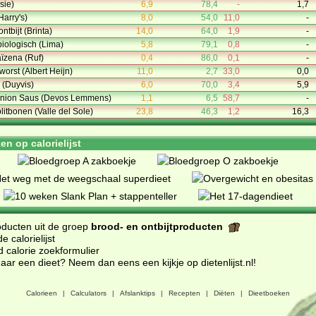
ssie)
6,9
78,4
-
1,7
Harry's)
8,0
54,0
11,0
-
tbijt (Brinta)
14,0
64,0
1,9
-
iologisch (Lima)
5,8
79,1
0,8
-
ïzena (Ruf)
0,4
86,0
0,1
-
orst (Albert Heijn)
11,0
2,7
33,0
0,0
 (Duyvis)
6,0
70,0
3,4
5,9
Onion Saus (Devos Lemmens)
1,1
6,5
58,7
-
itbonen (Valle del Sole)
23,8
46,3
1,2
16,3
n op calorielijst
oducten uit de groep
brood- en ontbijtproducten
 calorielijst
d calorie zoekformulier
ar een dieet? Neem dan eens een kijkje op dietenlijst.nl
!
Calorieen
|
Calculators
|
Afslanktips
|
Recepten
|
Diëten
|
Dieetboeken