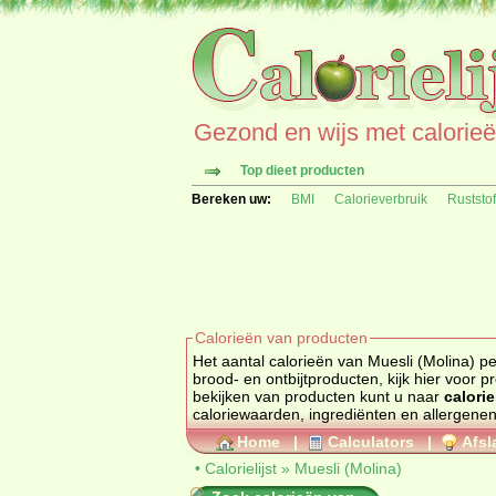
Gezond en wijs met calorieën 
Top dieet producten
Bereken uw:
BMI
Calorieverbruik
Ruststo
Calorieën van producten
Het aantal calorieën van Muesli (Molina) per 100
brood- en ontbijtproducten, kijk hier voor 
bekijken van producten kunt u naar
calorie
caloriewaarden, ingrediënten en al
Home
|
Calculators
|
Afsl
•
Calorielijst
»
Muesli (Molina)