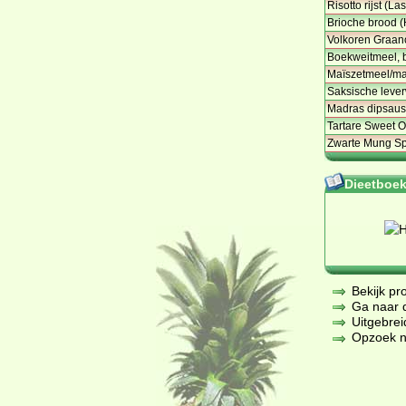
Risotto rijst (La
Brioche brood (
Volkoren Graanon
Boekweitmeel, b
Maïszetmeel/ma
Saksische leverw
Madras dipsaus
Tartare Sweet 
Zwarte Mung Spl
Dieetboeke
Bekijk pr
Ga naar de
Uitgebrei
Opzoek na