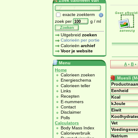
Zoek calorieën van
exacte zoekterm
zoek per
g / ml
Zoeken
Uitgebreid
zoeken
Calorieën per portie
Calorieën
archief
Voor je website
Menu
A
•
B
•
Home
Calorieen zoeken
Muesli (M
Energieschema
Productnaa
Calorieen teller
Eenheid
Links
Recepten
Kcal
E-nummers
kJoule
Contact
Eiwit
Disclaimer
Koolhydrate
Polls
Vet
Calculators
Body Mass Index
Voedingsvez
Calorieverbruik
Natrium