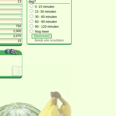
dag?
13
-
0 -15 minuten
-
15 -30 minuten
-
30 - 60 minuten
-
60 - 90 minuten
750
90 - 120 minuten
2,000
Nog meer
Stemmen!
2,070
Bekijk alle resultaten
15