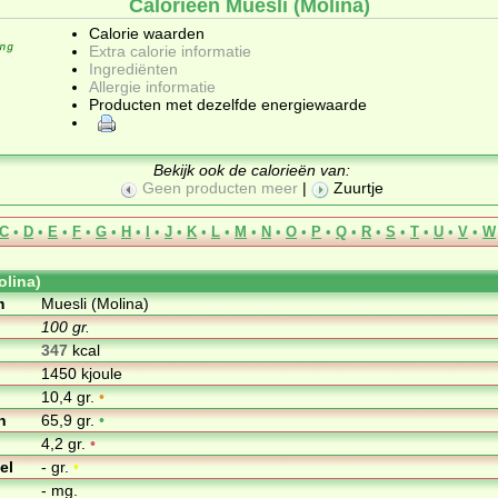
Calorieën Muesli (Molina)
Calorie waarden
Extra calorie informatie
Ingrediënten
Allergie informatie
Producten met dezelfde energiewaarde
Bekijk ook de calorieën van:
Geen producten meer
|
Zuurtje
C
•
D
•
E
•
F
•
G
•
H
•
I
•
J
•
K
•
L
•
M
•
N
•
O
•
P
•
Q
•
R
•
S
•
T
•
U
•
V
•
W
olina)
m
Muesli (Molina)
100 gr.
347
kcal
1450 kjoule
10,4 gr.
•
n
65,9 gr.
•
4,2 gr.
•
el
- gr.
•
- mg.