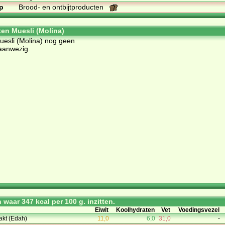
p
Brood- en ontbijtproducten
ten Muesli (Molina)
Muesli (Molina) nog geen
aanwezig.
waar 347 kcal per 100 g. inzitten.
Eiwit
Koolhydraten
Vet
Voedingsvezel
kt (Edah)
11,0
6,0
31,0
-