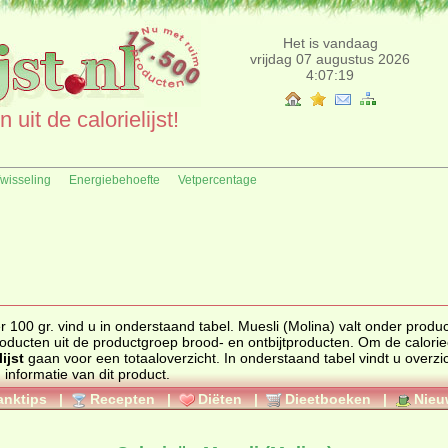
Het is vandaag
vrijdag 07 augustus 2026
4:07:19
uit de calorielijst!
fwisseling
Energiebehoefte
Vetpercentage
 gr. vind u in onderstaand tabel. Muesli (Molina) valt onder productgroep
producten uit de productgroep
brood- en ontbijtproducten
. Om de calorieën te
lijst
gaan voor een totaaloverzicht. In onderstaand tabel vindt u overzichtelijk de
lergenen informatie van dit product.
anktips
|
Recepten
|
Diëten
|
Dieetboeken
|
Nieu