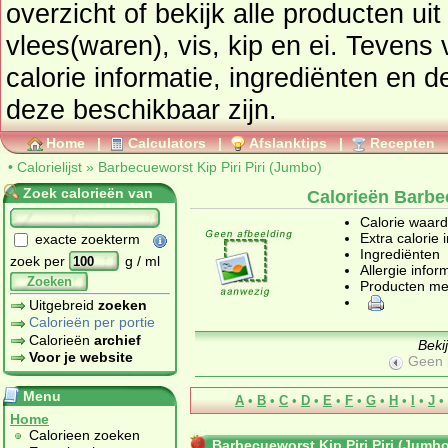
overzicht of bekijk alle producte
vlees(waren), vis, kip en ei
. Tevens vindt u ook de uitgebreide
calorie informatie, ingrediënten en d
deze beschikbaar zijn.
Home
|
Calculators
|
Afslanktips
|
Recepten
•
Calorielijst
»
Barbecueworst Kip Piri Piri (Jumbo)
Zoek calorieën van
Calorieën Barbec
Calorie waar
Extra calorie 
exacte zoekterm
Ingrediënten
zoek per
g / ml
Allergie infor
Zoeken
Producten me
Uitgebreid
zoeken
Calorieën per portie
Calorieën
archief
Beki
Voor je website
Geen 
Menu
A
•
B
•
C
•
D
•
E
•
F
•
G
•
H
•
I
•
J
•
Home
Calorieen zoeken
Barbecueworst Kip Piri Piri (Jumb