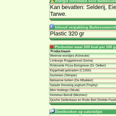
Allergie informatie voor Barbecuew
Kan bevatten: Selderij, Ei
Tarwe.
Inhoud verpakking Barbecueworst K
Plastic 320 gr
Producten waar 209 kcal per 100 g.
Productnaam
Weense worstjes (Könecke)
Limburgs Roggebrood (Soma)
Ristorante Pizza Bolognese (Dr. Oetker)
Kipgehakt gebraden (C1000)
Gummies (Slimpie)
Italiaanse bollen (De Afbakker)
Salade Dressing yoghurt (Trophy)
Mini Hotdogs (Struik)
Hommus Beiruti (Mezmez)
Quiche Geitenkaas en Rode Biet (Smilde Food
Dieetboeken op calorielijst