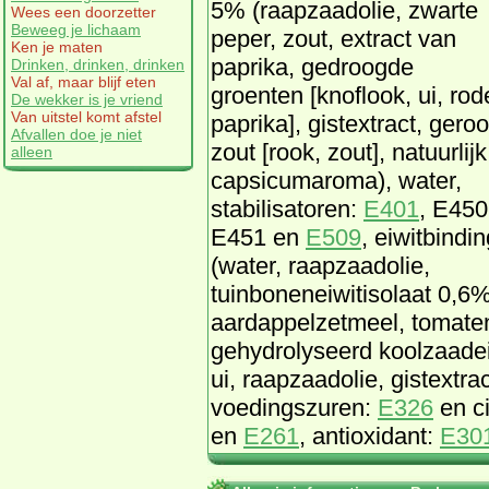
5% (raapzaadolie, zwarte
Wees een doorzetter
Beweeg je lichaam
peper, zout, extract van
Ken je maten
paprika, gedroogde
Drinken, drinken, drinken
Val af, maar blijf eten
groenten [knoflook, ui, rod
De wekker is je vriend
Van uitstel komt afstel
paprika], gistextract, geroo
Afvallen doe je niet
zout [rook, zout], natuurlijk
alleen
capsicumaroma), water,
stabilisatoren:
E401
, E450
E451 en
E509
, eiwitbindin
(water, raapzaadolie,
tuinboneneiwitisolaat 0,6%
aardappelzetmeel, tomaten
gehydrolyseerd koolzaadei
ui, raapzaadolie, gistextra
voedingszuren:
E326
en c
en
E261
, antioxidant:
E30