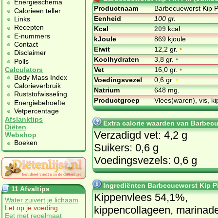
Energieschema
Productnaam
Barbecueworst Kip Pi
Calorieen teller
Eenheid
100 gr.
Links
Recepten
Kcal
209
kcal
E-nummers
kJoule
869 kjoule
Contact
Eiwit
12,2 gr.
•
Disclaimer
Koolhydraten
3,8 gr.
•
Polls
Vet
16,0 gr.
•
Calculators
Body Mass Index
Voedingsvezel
0,6 gr.
•
Calorieverbruik
Natrium
648 mg.
Ruststofwisseling
Productgroep
Vlees(waren), vis, ki
Energiebehoefte
Vetpercentage
Afslanktips
Extra calorie waarden van Barbecue
Diëten
Verzadigd vet: 4,2 g
Webshop
Boeken
Suikers: 0,6 g
Voedingsvezels: 0,6 g
Ingrediënten Barbecueworst Kip Pi
11 Afvaltips
Kippenvlees 54,1%,
Water zuivert je lichaam
kippencollageen, marinad
Let op je voeding
Eet met regelmaat