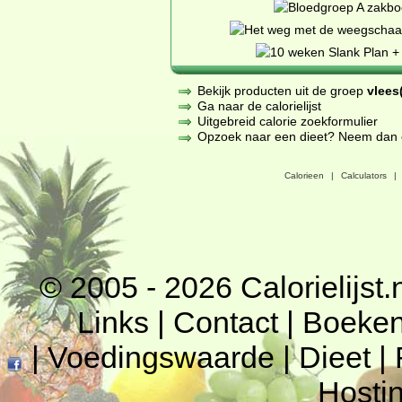
Bekijk producten uit de groep
vlees(
Ga naar de calorielijst
Uitgebreid calorie zoekformulier
Opzoek naar een dieet? Neem dan een
Calorieen
|
Calculators
|
© 2005 - 2026
Calorielijst.
Links
|
Contact
|
Boeke
|
Voedingswaarde
|
Dieet
|
Hosti