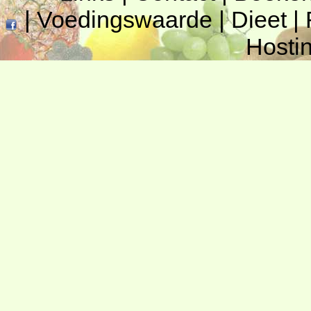
|
Voedingswaarde
|
Dieet
|
Hosti