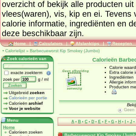
overzicht of bekijk alle producte
vlees(waren), vis, kip en ei
. Tevens vindt u ook de uitgebreide
calorie informatie, ingrediënten en d
deze beschikbaar zijn.
Home
|
Calculators
|
Afslanktips
|
Recepten
•
Calorielijst
»
Barbecueworst Kip Smokey (Jumbo)
Zoek calorieën van
Calorieën Barbe
Calorie waar
Extra calorie 
exacte zoekterm
Ingrediënten
zoek per
g / ml
Allergie infor
Zoeken
Producten me
Uitgebreid
zoeken
Calorieën per portie
Calorieën
archief
Beki
Voor je website
Geen 
Menu
A
•
B
•
C
•
D
•
E
•
F
•
G
•
H
•
I
•
J
•
Home
Calorieen zoeken
Barbecueworst Kip Smokey (Jumb