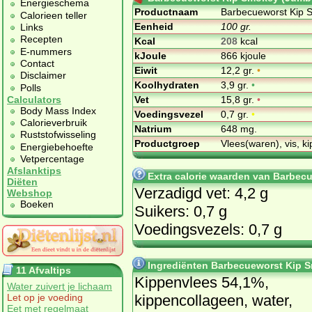
Energieschema
Productnaam
Barbecueworst Kip 
Calorieen teller
Eenheid
100 gr.
Links
Recepten
Kcal
208
kcal
E-nummers
kJoule
866 kjoule
Contact
Eiwit
12,2 gr.
•
Disclaimer
Koolhydraten
3,9 gr.
•
Polls
Vet
15,8 gr.
•
Calculators
Body Mass Index
Voedingsvezel
0,7 gr.
•
Calorieverbruik
Natrium
648 mg.
Ruststofwisseling
Productgroep
Vlees(waren), vis, ki
Energiebehoefte
Vetpercentage
Afslanktips
Extra calorie waarden van Barbe
Diëten
Verzadigd vet: 4,2 g
Webshop
Boeken
Suikers: 0,7 g
Voedingsvezels: 0,7 g
Ingrediënten Barbecueworst Kip 
11 Afvaltips
Kippenvlees 54,1%,
Water zuivert je lichaam
kippencollageen, water,
Let op je voeding
Eet met regelmaat