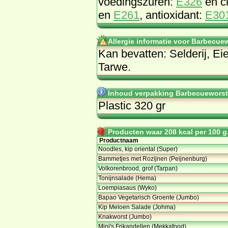
voedingszuren:
E326
en c
en
E261
, antioxidant:
E30
Allergie informatie voor Barbecu
Kan bevatten: Selderij, Ei
Tarwe.
Inhoud verpakking Barbecuewors
Plastic 320 gr
Producten waar 208 kcal per 100 g.
Productnaam
Noodles, kip oriental (Super)
Bammetjes met Rozijnen (Peijnenburg)
Volkorenbrood, grof (Tarpan)
Tonijnsalade (Hema)
Loempiasaus (Wyko)
Bapao Vegetarisch Groente (Jumbo)
Kip Meloen Salade (Johma)
Knakworst (Jumbo)
Mini's Frikandellen (Mekkafood)