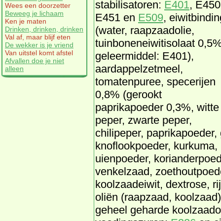
stabilisatoren:
E401
, E450
Wees een doorzetter
Beweeg je lichaam
E451 en
E509
, eiwitbindin
Ken je maten
(water, raapzaadolie,
Drinken, drinken, drinken
Val af, maar blijf eten
tuinboneneiwitisolaat 0,5%
De wekker is je vriend
Van uitstel komt afstel
geleermiddel: E401),
Afvallen doe je niet
aardappelzetmeel,
alleen
tomatenpuree, specerijen
0,8% (gerookt
paprikapoeder 0,3%, witte
peper, zwarte peper,
chilipeper, paprikapoeder,
knoflookpoeder, kurkuma, 
uienpoeder, korianderpoed
venkelzaad, zoethoutpoede
koolzaadeiwit, dextrose, r
oliën (raapzaad, koolzaad),
geheel geharde koolzaadoli