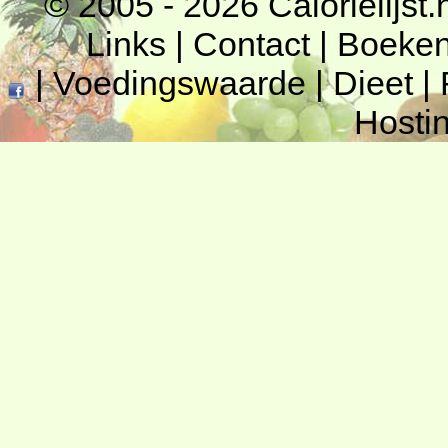
© 2005 - 2026
Calorielijst.
Links
|
Contact
|
Boeke
|
Voedingswaarde
|
Dieet
|
Hosti