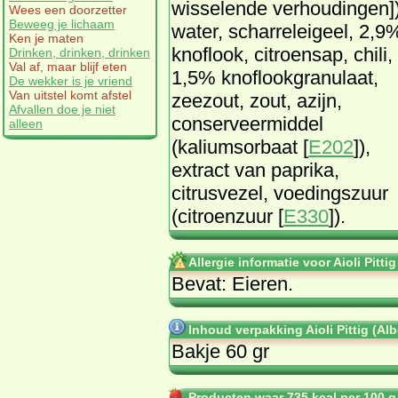
wisselende verhoudingen])
Wees een doorzetter
Beweeg je lichaam
water, scharreleigeel, 2,9
Ken je maten
knoflook, citroensap, chili,
Drinken, drinken, drinken
Val af, maar blijf eten
1,5% knoflookgranulaat,
De wekker is je vriend
Van uitstel komt afstel
zeezout, zout, azijn,
Afvallen doe je niet
conserveermiddel
alleen
(kaliumsorbaat [
E202
]),
extract van paprika,
citrusvezel, voedingszuur
(citroenzuur [
E330
]).
Allergie informatie voor Aioli Pittig
Bevat: Eieren.
Inhoud verpakking Aioli Pittig (Alb
Bakje 60 gr
Producten waar 735 kcal per 100 g.