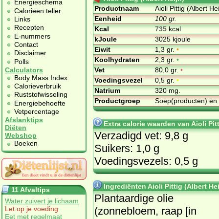
Energieschema
Productnaam
Aioli Pittig (Albert He
Calorieen teller
Eenheid
100 gr.
Links
Recepten
Kcal
735
kcal
E-nummers
kJoule
3025 kjoule
Contact
Eiwit
1,3 gr.
•
Disclaimer
Koolhydraten
2,3 gr.
•
Polls
Vet
80,0 gr.
•
Calculators
Body Mass Index
Voedingsvezel
0,5 gr.
•
Calorieverbruik
Natrium
320 mg.
Ruststofwisseling
Productgroep
Soep(producten) en
Energiebehoefte
Vetpercentage
Afslanktips
Extra calorie waarden van Aioli Pitt
Diëten
Verzadigd vet: 9,8 g
Webshop
Boeken
Suikers: 1,0 g
Voedingsvezels: 0,5 g
Ingrediënten Aioli Pittig (Albert Hei
11 Afvaltips
Plantaardige olie
Water zuivert je lichaam
(zonnebloem, raap [in
Let op je voeding
Eet met regelmaat