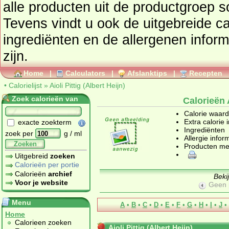
alle producten uit de productgroep
s
Tevens vindt u ook de uitgebreide cal
ingrediënten en de allergenen infor
zijn.
Home
|
Calculators
|
Afslanktips
|
Recepten
•
Calorielijst
»
Aioli Pittig (Albert Heijn)
Zoek calorieën van
Calorieën A
Calorie waar
Extra calorie 
exacte zoekterm
Ingrediënten
zoek per
g / ml
Allergie infor
Zoeken
Producten me
Uitgebreid
zoeken
Calorieën per portie
Calorieën
archief
Beki
Voor je website
Geen 
Menu
A
•
B
•
C
•
D
•
E
•
F
•
G
•
H
•
I
•
J
•
Home
Calorieen zoeken
Aioli Pittig (Albert Heijn)