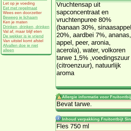
Vruchtensap uit
Let op je voeding
Eet met regelmaat
sapconcentraat en
Wees een doorzetter
Beweeg je lichaam
vruchtenpuree 80%
Ken je maten
(banaan 30%, sinaasappe
Drinken, drinken, drinken
Val af, maar blijf eten
20%, aardbei 7%, ananas,
De wekker is je vriend
Van uitstel komt afstel
appel, peer, aronia,
Afvallen doe je niet
acerola), water, volkoren
alleen
tarwe 1,5% ,voedingszuur
(citroenzuur), natuurlijk
aroma
Allergie informatie voor Fruitontbi
Bevat tarwe.
Inhoud verpakking Fruitontbijt Si
Fles 750 ml