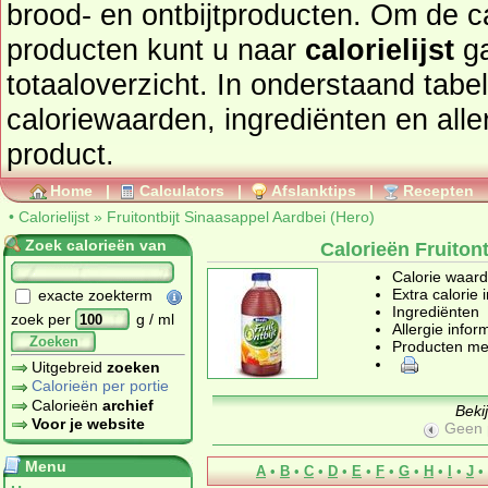
brood- en ontbijtproducten
. Om de calorieën te bekijken van
producten kunt u naar
calorielijst
ga
totaaloverzicht. In onderstaand tabel
caloriewaarden, ingrediënten en allergenen informatie van dit
product.
Home
|
Calculators
|
Afslanktips
|
Recepten
•
Calorielijst
»
Fruitontbijt Sinaasappel Aardbei (Hero)
Zoek calorieën van
Calorieën Fruiton
Calorie waar
Extra calorie 
exacte zoekterm
Ingrediënten
zoek per
g / ml
Allergie infor
Zoeken
Producten me
Uitgebreid
zoeken
Calorieën per portie
Calorieën
archief
Beki
Voor je website
Geen 
Menu
A
•
B
•
C
•
D
•
E
•
F
•
G
•
H
•
I
•
J
•