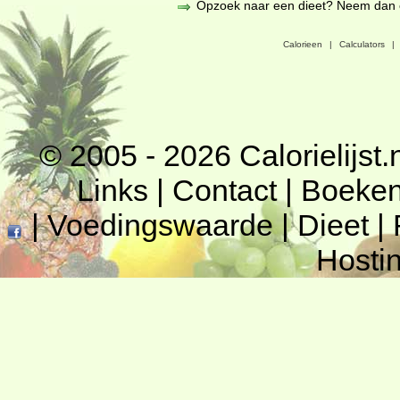
Opzoek naar een dieet? Neem dan een
Calorieen
|
Calculators
|
© 2005 - 2026
Calorielijst.
Links
|
Contact
|
Boeke
|
Voedingswaarde
|
Dieet
|
Hosti