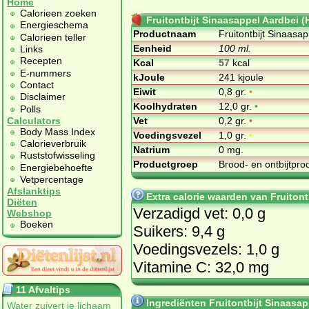
Home
Calorieen zoeken
Fruitontbijt Sinaasappel Aardbei (
Energieschema
Productnaam
Fruitontbijt Sinaasa
Calorieen teller
Eenheid
100 ml.
Links
Recepten
Kcal
57
kcal
E-nummers
kJoule
241 kjoule
Contact
Eiwit
0,8 gr.
•
Disclaimer
Koolhydraten
12,0 gr.
•
Polls
Vet
0,2 gr.
•
Calculators
Body Mass Index
Voedingsvezel
1,0 gr.
•
Calorieverbruik
Natrium
0 mg.
Ruststofwisseling
Productgroep
Brood- en ontbijtpr
Energiebehoefte
Vetpercentage
Afslanktips
Extra calorie waarden van Fruitont
Diëten
Verzadigd vet: 0,0 g
Webshop
Boeken
Suikers: 9,4 g
Voedingsvezels: 1,0 g
Vitamine C: 32,0 mg
11 Afvaltips
Ingrediënten Fruitontbijt Sinaasap
Water zuivert je lichaam