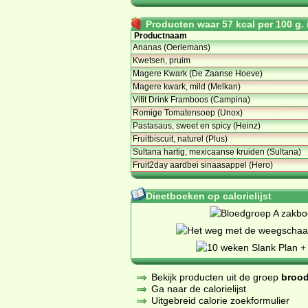
Producten waar 57 kcal per 100 g. i
Productnaam
Ananas (Oerlemans)
Kwetsen, pruim
Magere Kwark (De Zaanse Hoeve)
Magere kwark, mild (Melkan)
Vifit Drink Framboos (Campina)
Romige Tomatensoep (Unox)
Pastasaus, sweet en spicy (Heinz)
Fruitbiscuit, naturel (Plus)
Sultana hartig, mexicaanse kruiden (Sultana)
Fruit2day aardbei sinaasappel (Hero)
Dieetboeken op calorielijst
Bekijk producten uit de groep
brood
Ga naar de calorielijst
Uitgebreid calorie zoekformulier