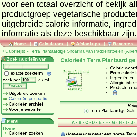
voor een totaal overzicht of bekijk alle producten uit de
productgroep
vegetarische producte
uitgebreide calorie informatie, ingre
informatie als deze beschikbaar zijn.
Home
|
Calculators
|
Afslanktips
|
Recepten
•
Calorielijst
»
Terra Plantaardige Shoarma van Paddenstoelen (Albert
Zoek calorieën van
Calorieën Terra Plantaardige
Calorie waar
Extra calorie 
exacte zoekterm
Ingrediënten
zoek per
g / ml
Allergie infor
Zoeken
Producten me
Uitgebreid
zoeken
Calorieën per portie
Calorieën
archief
Beki
Voor je website
Terra Plantaardige Schni
Menu
A
•
B
•
C
•
D
•
E
•
F
•
G
•
H
•
I
•
J
•
Home
Calorieen zoeken
Hoeveel kcal bevat een
portie
Terra