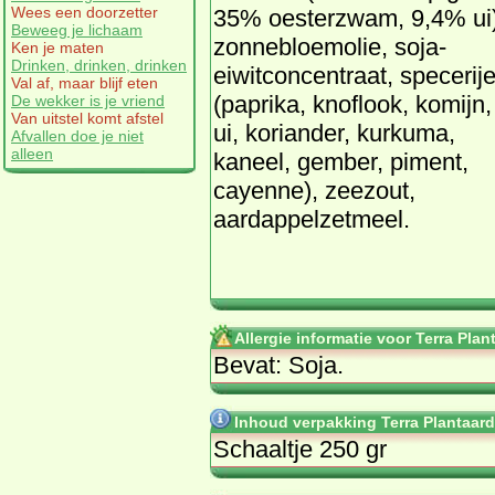
Wees een doorzetter
35% oesterzwam, 9,4% ui)
Beweeg je lichaam
zonnebloemolie, soja-
Ken je maten
Drinken, drinken, drinken
eiwitconcentraat, specerij
Val af, maar blijf eten
(paprika, knoflook, komijn,
De wekker is je vriend
Van uitstel komt afstel
ui, koriander, kurkuma,
Afvallen doe je niet
alleen
kaneel, gember, piment,
cayenne), zeezout,
aardappelzetmeel.
Allergie informatie voor Terra Pl
Bevat: Soja.
Inhoud verpakking Terra Plantaar
Schaaltje 250 gr