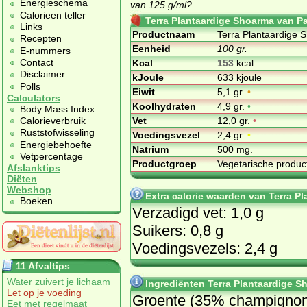
Energieschema
van 125 g/ml?
Calorieen teller
Terra Plantaardige Shoarma van Pa
Links
Productnaam
Terra Plantaardige 
Recepten
Eenheid
100 gr.
E-nummers
Contact
Kcal
153
kcal
Disclaimer
kJoule
633 kjoule
Polls
Eiwit
5,1 gr.
•
Calculators
Koolhydraten
4,9 gr.
•
Body Mass Index
Vet
12,0 gr.
•
Calorieverbruik
Ruststofwisseling
Voedingsvezel
2,4 gr.
•
Energiebehoefte
Natrium
500 mg.
Vetpercentage
Productgroep
Vegetarische produ
Afslanktips
Diëten
Webshop
Extra calorie waarden van Terra 
Boeken
Verzadigd vet: 1,0 g
Suikers: 0,8 g
Voedingsvezels: 2,4 g
11 Afvaltips
Water zuivert je lichaam
Ingrediënten Terra Plantaardige S
Let op je voeding
Groente (35% champignon
Eet met regelmaat