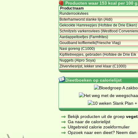
Producten waar 153 kcal per 100 g.
Productnaam
Runderrookvlees
Boterhamworst slanke lijn (Aldi)
Gekookte Hamreepjes (Hofstee de Drie Eiken)
Schnitzels varkensvlees (Westfood Convenien
Aardappeltoefjes (Farmfrites)
Goudband koffiemelk(Friesche Vlag)
Nasi goreng (C1000)
Kipfiletreepjes, gebraden (Hofstee de Drie Eik
Nuggets (Alpro Soya)
Zilvervliesrijst, lekker snel klaar (C1000)
Dieetboeken op calorielijst
Bekijk producten uit de groep
veget
Ga naar de calorielijst
Uitgebreid calorie zoekformulier
Opzoek naar een dieet? Neem dan een