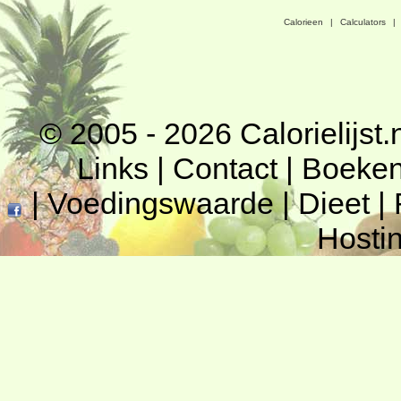
Calorieen
|
Calculators
|
© 2005 - 2026
Calorielijst.
Links
|
Contact
|
Boeke
|
Voedingswaarde
|
Dieet
|
Hosti