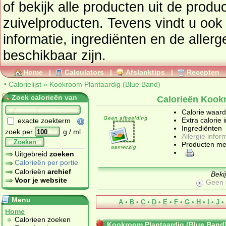
of bekijk alle producten uit de prod
zuivelproducten
. Tevens vindt u ook de uitgebreide calorie
informatie, ingrediënten en de aller
beschikbaar zijn.
Home
|
Calculators
|
Afslanktips
|
Recepten
•
Calorielijst
»
Kookroom Plantaardig (Blue Band)
Zoek calorieën van
Calorieën Kook
Calorie waar
Extra calorie 
exacte zoekterm
Ingrediënten
zoek per
g / ml
Allergie infor
Zoeken
Producten me
Uitgebreid
zoeken
Calorieën per portie
Calorieën
archief
Beki
Voor je website
Geen 
Menu
A
•
B
•
C
•
D
•
E
•
F
•
G
•
H
•
I
•
J
•
Home
Calorieen zoeken
Kookroom Plantaardig (Blue Band