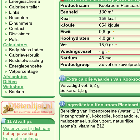
Energieschema
Productnaam
Kookroom Plantaardi
Calorieen teller
Eenheid
100 ml.
Links
Recepten
Kcal
156
kcal
E-nummers
kJoule
654 kjoule
Contact
Eiwit
0,6 gr.
•
Disclaimer
Koolhydraten
4,8 gr.
•
Polls
Vet
15,0 gr.
•
Calculators
Body Mass Index
Voedingsvezel
- gr.
•
Calorieverbruik
Natrium
48 mg.
Ruststofwisseling
Productgroep
Zuivel en zuivelpro
Energiebehoefte
Vetpercentage
Afslanktips
Extra calorie waarden van Kookro
Diëten
Verzadigd vet: 6,2 g
Webshop
Suikers: 1,5 g
Boeken
Ingrediënten Kookroom Plantaardi
Bereiding van linzenproteïne (water, 1.
linzenproteine), kokosolie, koolzaadolie,
maïszetmeel, suiker, zout, natuurlijke
11 Afvaltips
aroma's, vitamine B12.
Water zuivert je lichaam
Let op je voeding
Eet met regelmaat