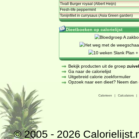
Tivall Burger royaal (Albert Heijn)
Fresh-life peppermint
Tonijnfilet in currysaus (Asia Green garden)
Dieetboeken op calorielijst
Bekijk producten uit de groep
zuive
Ga naar de calorielijst
Uitgebreid calorie zoekformulier
Opzoek naar een dieet? Neem dan een
Calorieen
|
Calculators
|
© 2005 - 2026
Calorielijst.