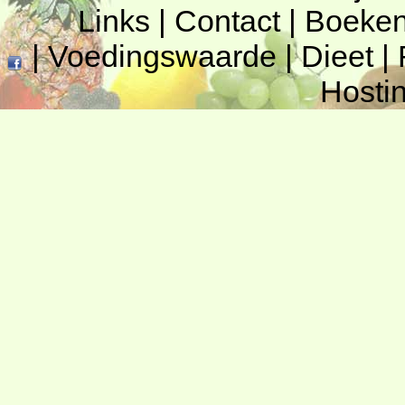
Links
|
Contact
|
Boeke
|
Voedingswaarde
|
Dieet
|
Hosti