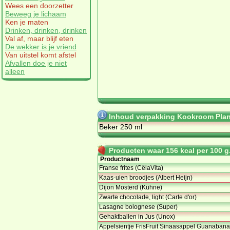
Wees een doorzetter
Beweeg je lichaam
Ken je maten
Drinken, drinken, drinken
Val af, maar blijf eten
De wekker is je vriend
Van uitstel komt afstel
Afvallen doe je niet
alleen
Inhoud verpakking Kookroom Plan
Beker 250 ml
Producten waar 156 kcal per 100 g.
Productnaam
Franse frites (CêlaVita)
Kaas-uien broodjes (Albert Heijn)
Dijon Mosterd (Kühne)
Zwarte chocolade, light (Carte d'or)
Lasagne bolognese (Super)
Gehaktballen in Jus (Unox)
Appelsientje FrisFruit Sinaasappel Guanabana