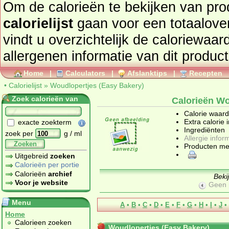
Om de calorieën te bekijken van pro
calorielijst
gaan voor een totaaloverzicht. In onderstaand tabel
vindt u overzichtelijk de caloriewaarden, ingrediën
allergenen informatie van dit product
Home
|
Calculators
|
Afslanktips
|
Recepten
•
Calorielijst
»
Woudlopertjes (Easy Bakery)
Zoek calorieën van
Calorieën Wo
Calorie waar
Extra calorie 
exacte zoekterm
Ingrediënten
zoek per
g / ml
Allergie infor
Zoeken
Producten me
Uitgebreid
zoeken
Calorieën per portie
Calorieën
archief
Beki
Voor je website
Geen 
Menu
A
•
B
•
C
•
D
•
E
•
F
•
G
•
H
•
I
•
J
•
Home
Calorieen zoeken
Woudlopertjes (Easy Bakery)