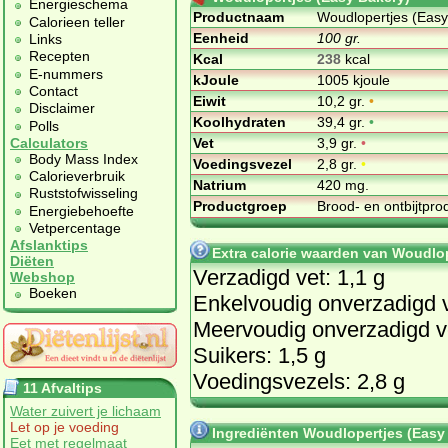
Energieschema
Productnaam
Woudlopertjes (Easy
Calorieen teller
Eenheid
100 gr.
Links
Recepten
Kcal
238
kcal
E-nummers
kJoule
1005 kjoule
Contact
Eiwit
10,2 gr.
•
Disclaimer
Koolhydraten
39,4 gr.
•
Polls
Vet
3,9 gr.
•
Calculators
Body Mass Index
Voedingsvezel
2,8 gr.
•
Calorieverbruik
Natrium
420 mg.
Ruststofwisseling
Productgroep
Brood- en ontbijtpr
Energiebehoefte
Vetpercentage
Afslanktips
Extra calorie waarden van Woudlop
Diëten
Verzadigd vet: 1,1 g
Webshop
Boeken
Enkelvoudig onverzadigd v
Meervoudig onverzadigd ve
Suikers: 1,5 g
Voedingsvezels: 2,8 g
11 Afvaltips
Water zuivert je lichaam
Let op je voeding
Ingrediënten Woudlopertjes (Easy
Eet met regelmaat