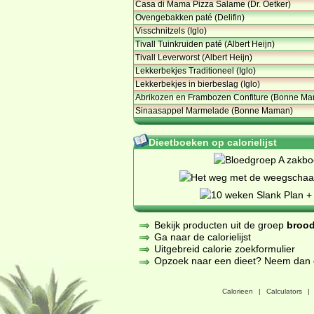
Casa di Mama Pizza Salame (Dr. Oetker)
Ovengebakken paté (Delifin)
Visschnitzels (Iglo)
Tivall Tuinkruiden paté (Albert Heijn)
Tivall Leverworst (Albert Heijn)
Lekkerbekjes Traditioneel (Iglo)
Lekkerbekjes in bierbeslag (Iglo)
Abrikozen en Frambozen Confiture (Bonne M
Sinaasappel Marmelade (Bonne Maman)
Dieetboeken op calorielijst
Bekijk producten uit de groep
brood
Ga naar de calorielijst
Uitgebreid calorie zoekformulier
Opzoek naar een dieet? Neem dan een
Calorieen
|
Calculators
|