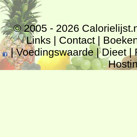
© 2005 - 2026
Calorielijst.
Links
|
Contact
|
Boeke
|
Voedingswaarde
|
Dieet
|
Hosti