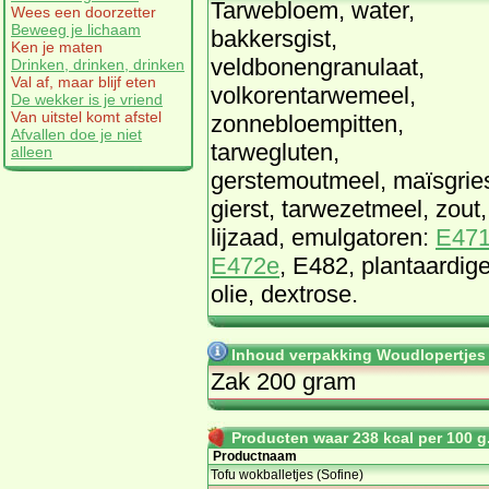
Tarwebloem, water,
Wees een doorzetter
Beweeg je lichaam
bakkersgist,
Ken je maten
veldbonengranulaat,
Drinken, drinken, drinken
Val af, maar blijf eten
volkorentarwemeel,
De wekker is je vriend
Van uitstel komt afstel
zonnebloempitten,
Afvallen doe je niet
tarwegluten,
alleen
gerstemoutmeel, maïsgrie
gierst, tarwezetmeel, zout,
lijzaad, emulgatoren:
E47
E472e
, E482, plantaardig
olie, dextrose.
Inhoud verpakking Woudlopertjes 
Zak 200 gram
Producten waar 238 kcal per 100 g.
Productnaam
Tofu wokballetjes (Sofine)