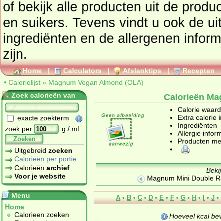
of bekijk alle producten uit de prod
en suikers
. Tevens vindt u ook de uitgebreide calorie informatie,
ingrediënten en de allergenen infor
zijn.
Home
|
Calculators
|
Afslanktips
|
Recepten
•
Calorielijst
»
Magnum Vegan Almond (OLA)
Zoek calorieën van
Calorieën M
Calorie waar
Extra calorie 
exacte zoekterm
Ingrediënten
zoek per
g / ml
Allergie infor
Zoeken
Producten me
Uitgebreid
zoeken
Calorieën per portie
Calorieën
archief
Beki
Voor je website
Magnum Mini Double Ra
Menu
A
•
B
•
C
•
D
•
E
•
F
•
G
•
H
•
I
•
J
•
Home
Calorieen zoeken
Hoeveel kcal be