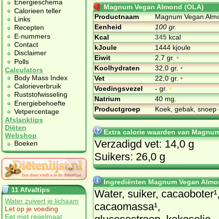
Energieschema
Magnum Vegan Almond (OLA)
Calorieen teller
Productnaam
Magnum Vegan Alm
Links
Eenheid
100 gr.
Recepten
E-nummers
Kcal
345
kcal
Contact
kJoule
1444 kjoule
Disclaimer
Eiwit
2,7 gr.
•
Polls
Koolhydraten
32,0 gr.
•
Calculators
Body Mass Index
Vet
22,0 gr.
•
Calorieverbruik
Voedingsvezel
- gr.
•
Ruststofwisseling
Natrium
40 mg.
Energiebehoefte
Productgroep
Koek, gebak, snoep 
Vetpercentage
Afslanktips
Diëten
Extra calorie waarden van Magnu
Webshop
Verzadigd vet: 14,0 g
Boeken
Suikers: 26,0 g
Ingrediënten Magnum Vegan Almo
11 Afvaltips
Water, suiker, cacaoboter¹
Water zuivert je lichaam
cacaomassa¹,
Let op je voeding
Eet met regelmaat