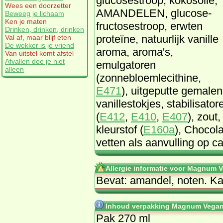
glucosestroop, kokosolie,
Wees een doorzetter
AMANDELEN, glucose-
Beweeg je lichaam
Ken je maten
fructosestroop, erwten
Drinken, drinken, drinken
proteïne, natuurlijk vanille
Val af, maar blijf eten
De wekker is je vriend
aroma, aroma's,
Van uitstel komt afstel
Afvallen doe je niet
emulgatoren
alleen
(zonnebloemlecithine,
E471
), uitgeputte gemalen
vanillestokjes, stabilisator
(
E412
,
E410
,
E407
), zout,
kleurstof (
E160a
), Chocol
vetten als aanvulling op c
Allergie informatie voor Magnum
Bevat: amandel, noten. Ka
Inhoud verpakking Magnum Vegan
Pak 270 ml