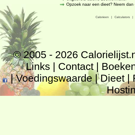
Opzoek naar een dieet? Neem dan een
Calorieen
|
Calculators
|
© 2005 - 2026
Calorielijst.
Links
|
Contact
|
Boeke
|
Voedingswaarde
|
Dieet
|
Hosti