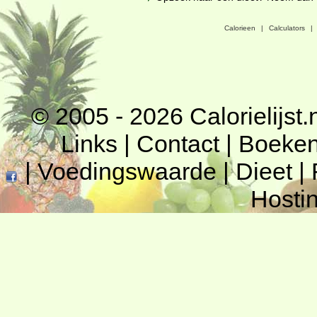
Calorieen
|
Calculators
|
© 2005 - 2026
Calorielijst.
Links
|
Contact
|
Boeke
|
Voedingswaarde
|
Dieet
|
Hosti