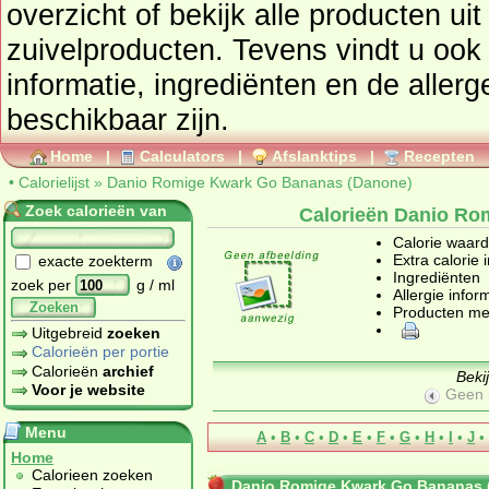
overzicht of bekijk alle product
zuivelproducten
. Tevens vindt u ook de uitgebreide calorie
informatie, ingrediënten en de aller
beschikbaar zijn.
Home
|
Calculators
|
Afslanktips
|
Recepten
•
Calorielijst
»
Danio Romige Kwark Go Bananas (Danone)
Zoek calorieën van
Calorieën Danio Ro
Calorie waar
Extra calorie 
exacte zoekterm
Ingrediënten
zoek per
g / ml
Allergie infor
Zoeken
Producten me
Uitgebreid
zoeken
Calorieën per portie
Calorieën
archief
Beki
Voor je website
Geen 
Menu
A
•
B
•
C
•
D
•
E
•
F
•
G
•
H
•
I
•
J
•
Home
Calorieen zoeken
Danio Romige Kwark Go Bananas 