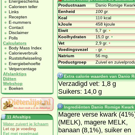
Energieschema
Productnaam
Danio Romige Kwar
Calorieen teller
Eenheid
100 gr.
Links
Recepten
Kcal
110
kcal
E-nummers
kJoule
458 kjoule
Contact
Eiwit
5,7 gr.
•
Disclaimer
Koolhydraten
15,0 gr.
•
Polls
Vet
2,9 gr.
•
Calculators
Body Mass Index
Voedingsvezel
- gr.
•
Calorieverbruik
Natrium
56 mg.
Ruststofwisseling
Productgroep
Zuivel en zuivelpro
Energiebehoefte
Vetpercentage
Afslanktips
Extra calorie waarden van Danio
Diëten
Verzadigd vet: 1,8 g
Webshop
Boeken
Suikers: 14,0 g
Ingrediënten Danio Romige Kwark
Magere verse kwark (41%
11 Afvaltips
(MELK), magere MELK,
Water zuivert je lichaam
banaan (8,1%), suiker en
Let op je voeding
Eet met regelmaat