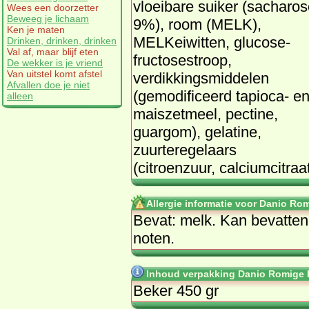
vloeibare suiker (sacharos
Wees een doorzetter
Beweeg je lichaam
9%), room (MELK),
Ken je maten
MELKeiwitten, glucose-
Drinken, drinken, drinken
Val af, maar blijf eten
fructosestroop,
De wekker is je vriend
Van uitstel komt afstel
verdikkingsmiddelen
Afvallen doe je niet
(gemodificeerd tapioca- e
alleen
maiszetmeel, pectine,
guargom), gelatine,
zuurteregelaars
(citroenzuur, calciumcitr
Allergie informatie voor Danio R
Bevat: melk. Kan bevatten
noten.
Inhoud verpakking Danio Romige
Beker 450 gr