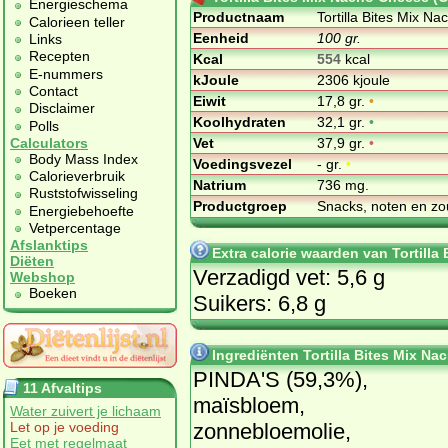
Energieschema
Productnaam
Tortilla Bites Mix N
Calorieen teller
Eenheid
100 gr.
Links
Recepten
Kcal
554
kcal
E-nummers
kJoule
2306 kjoule
Contact
Eiwit
17,8 gr.
•
Disclaimer
Koolhydraten
32,1 gr.
•
Polls
Vet
37,9 gr.
•
Calculators
Body Mass Index
Voedingsvezel
- gr.
•
Calorieverbruik
Natrium
736 mg.
Ruststofwisseling
Productgroep
Snacks, noten en zo
Energiebehoefte
Vetpercentage
Afslanktips
Extra calorie waarden van Tortilla
Diëten
Verzadigd vet: 5,6 g
Webshop
Boeken
Suikers: 6,8 g
Ingrediënten Tortilla Bites Mix Na
PINDA'S (59,3%),
11 Afvaltips
maïsbloem,
Water zuivert je lichaam
zonnebloemolie,
Let op je voeding
Eet met regelmaat