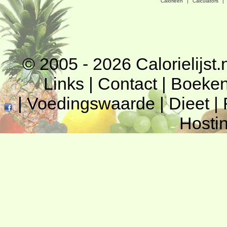
Calorieen
|
Calculators
|
© 2005 - 2026
Calorielijst.
Links
|
Contact
|
Boeke
|
Voedingswaarde
|
Dieet
|
Hosti