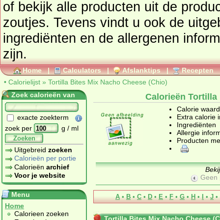
of bekijk alle producten uit de prod
zoutjes
. Tevens vindt u ook de uitgebreide calorie informatie,
ingrediënten en de allergenen infor
zijn.
Home
|
Calculators
|
Afslanktips
|
Recepten
•
Calorielijst
»
Tortilla Bites Mix Nacho Cheese (Chio)
Zoek calorieën van
Calorieën Tortill
Calorie waar
Extra calorie 
exacte zoekterm
Ingrediënten
zoek per
g / ml
Allergie infor
Zoeken
Producten me
Uitgebreid
zoeken
Calorieën per portie
Calorieën
archief
Beki
Voor je website
Geen 
Menu
A
•
B
•
C
•
D
•
E
•
F
•
G
•
H
•
I
•
J
•
Home
Calorieen zoeken
Tortilla Bites Mix Nacho Cheese (C