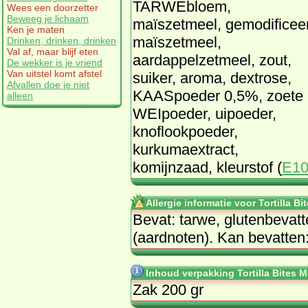
TARWEbloem,
Wees een doorzetter
Beweeg je lichaam
maïszetmeel, gemodificee
Ken je maten
maïszetmeel,
Drinken, drinken, drinken
Val af, maar blijf eten
aardappelzetmeel, zout,
De wekker is je vriend
Van uitstel komt afstel
suiker, aroma, dextrose,
Afvallen doe je niet
KAASpoeder 0,5%, zoete
alleen
WEIpoeder, uipoeder,
knoflookpoeder,
kurkumaextract,
komijnzaad, kleurstof (
E1
Allergie informatie voor Tortilla 
Bevat: tarwe, glutenbevatt
(aardnoten). Kan bevatten:
Inhoud verpakking Tortilla Bites 
Zak 200 gr