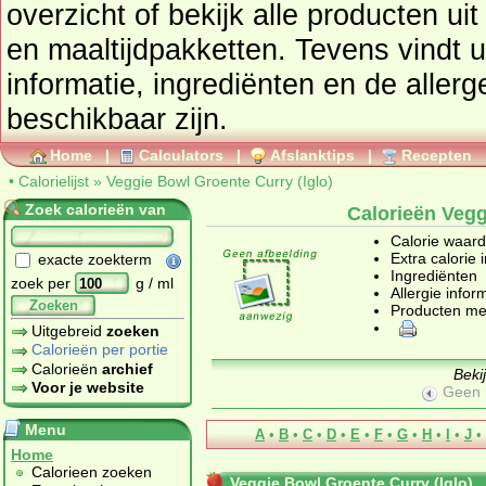
overzicht of bekijk alle product
en maaltijdpakketten
. Tevens vindt u ook de uitgebreide calorie
informatie, ingrediënten en de aller
beschikbaar zijn.
Home
|
Calculators
|
Afslanktips
|
Recepten
•
Calorielijst
»
Veggie Bowl Groente Curry (Iglo)
Zoek calorieën van
Calorieën Vegg
Calorie waar
Extra calorie 
exacte zoekterm
Ingrediënten
zoek per
g / ml
Allergie infor
Zoeken
Producten me
Uitgebreid
zoeken
Calorieën per portie
Calorieën
archief
Beki
Voor je website
Geen 
Menu
A
•
B
•
C
•
D
•
E
•
F
•
G
•
H
•
I
•
J
•
Home
Calorieen zoeken
Veggie Bowl Groente Curry (Iglo)