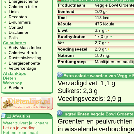
Energieschema
Productnaam
Veggie Bowl Groente 
Calorieen teller
Eenheid
100 gr.
Links
Recepten
Kcal
113
kcal
E-nummers
kJoule
475 kjoule
Contact
Eiwit
3,7 gr.
•
Disclaimer
Koolhydraten
17,0 gr.
•
Polls
Vet
2,7 gr.
•
Calculators
Body Mass Index
Voedingsvezel
2,9 gr.
•
Calorieverbruik
Natrium
180 mg.
Ruststofwisseling
Productgroep
Maaltijden en maalt
Energiebehoefte
Vetpercentage
Afslanktips
Extra calorie waarden van Veggie 
Diëten
Verzadigd vet: 1,1 g
Webshop
Boeken
Suikers: 2,3 g
Voedingsvezels: 2,9 g
Ingrediënten Veggie Bowl Groente 
11 Afvaltips
Groenten en peulvruchten
Water zuivert je lichaam
in wisselende verhouding
Let op je voeding
Eet met regelmaat