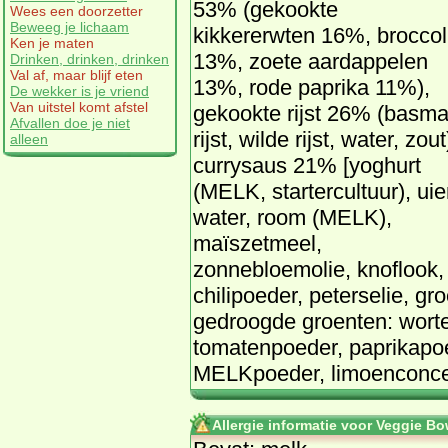
53% (gekookte
Wees een doorzetter
Beweeg je lichaam
kikkererwten 16%, broccol
Ken je maten
13%, zoete aardappelen
Drinken, drinken, drinken
Val af, maar blijf eten
13%, rode paprika 11%),
De wekker is je vriend
Van uitstel komt afstel
gekookte rijst 26% (basma
Afvallen doe je niet
rijst, wilde rijst, water, zout
alleen
currysaus 21% [yoghurt
(MELK, startercultuur), uie
water, room (MELK),
maïszetmeel,
zonnebloemolie, knoflook
chilipoeder, peterselie, gr
gedroogde groenten: wortel
tomatenpoeder, paprikapoe
MELKpoeder, limoenconce
Allergie informatie voor Veggie Bo