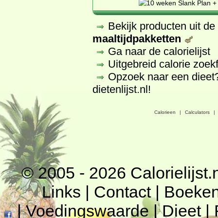
Bekijk producten uit d
maaltijdpakketten
Ga naar de calorielijst
Uitgebreid calorie zoek
Opzoek naar een dieet
dietenlijst.nl
!
Calorieen
|
Calculators
|
© 2005 - 2026
Calorielijst.
Links
|
Contact
|
Boeke
|
Voedingswaarde
|
Dieet
|