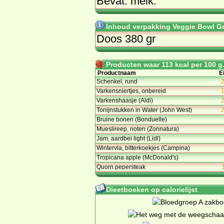
Bevat: melk.
Inhoud verpakking Veggie Bowl Gro
Doos 380 gr
Producten waar 113 kcal per 100 g. 
Productnaam
E
Schenkel, rund
2
Varkensniertjes, onbereid
1
Varkenshaasje (Aldi)
2
Tonijnstukken in Water (John West)
2
Bruine bonen (Bonduelle)
Mueslireep, noten (Zonnatura)
Jam, aardbei light (Lidl)
Wintervla, bitterkoekjes (Campina)
Tropicana apple (McDonald's)
Quorn pepersteak
Dieetboeken op calorielijst