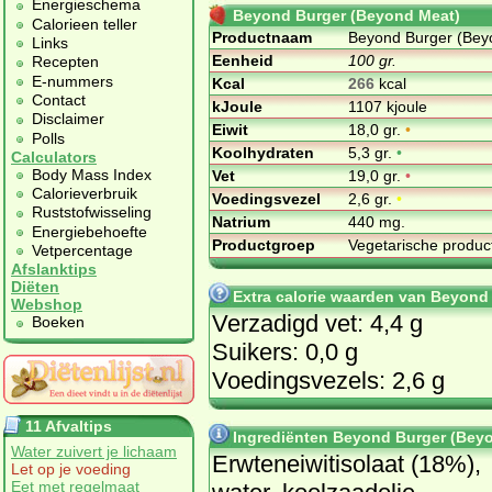
Energieschema
Beyond Burger (Beyond Meat)
Calorieen teller
Productnaam
Beyond Burger (Bey
Links
Eenheid
100 gr.
Recepten
E-nummers
Kcal
266
kcal
Contact
kJoule
1107 kjoule
Disclaimer
Eiwit
18,0 gr.
•
Polls
Koolhydraten
5,3 gr.
•
Calculators
Body Mass Index
Vet
19,0 gr.
•
Calorieverbruik
Voedingsvezel
2,6 gr.
•
Ruststofwisseling
Natrium
440 mg.
Energiebehoefte
Productgroep
Vegetarische produ
Vetpercentage
Afslanktips
Diëten
Extra calorie waarden van Beyond
Webshop
Verzadigd vet: 4,4 g
Boeken
Suikers: 0,0 g
Voedingsvezels: 2,6 g
11 Afvaltips
Ingrediënten Beyond Burger (Bey
Water zuivert je lichaam
Erwteneiwitisolaat (18%),
Let op je voeding
Eet met regelmaat