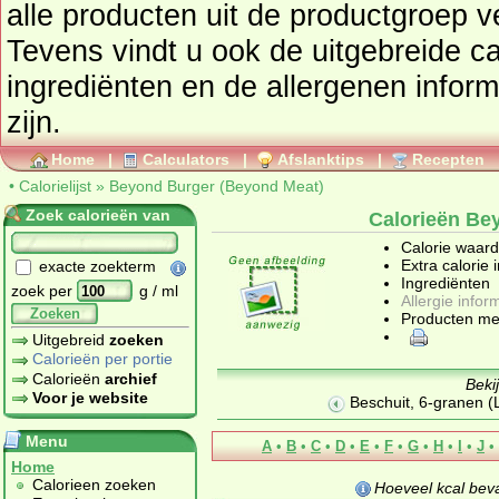
alle producten uit de productgroep
v
Tevens vindt u ook de uitgebreide cal
ingrediënten en de allergenen infor
zijn.
Home
|
Calculators
|
Afslanktips
|
Recepten
•
Calorielijst
»
Beyond Burger (Beyond Meat)
Zoek calorieën van
Calorieën Be
Calorie waar
Extra calorie 
exacte zoekterm
Ingrediënten
zoek per
g / ml
Allergie infor
Zoeken
Producten me
Uitgebreid
zoeken
Calorieën per portie
Calorieën
archief
Beki
Voor je website
Beschuit, 6-granen (
Menu
A
•
B
•
C
•
D
•
E
•
F
•
G
•
H
•
I
•
J
•
Home
Calorieen zoeken
Hoeveel kcal bev