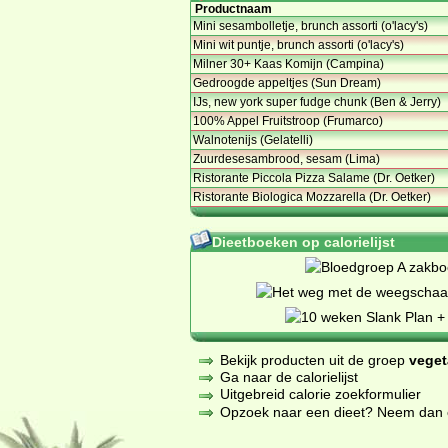
Productnaam
Mini sesambolletje, brunch assorti (o'lacy's)
Mini wit puntje, brunch assorti (o'lacy's)
Milner 30+ Kaas Komijn (Campina)
Gedroogde appeltjes (Sun Dream)
IJs, new york super fudge chunk (Ben & Jerry)
100% Appel Fruitstroop (Frumarco)
Walnotenijs (Gelatelli)
Zuurdesesambrood, sesam (Lima)
Ristorante Piccola Pizza Salame (Dr. Oetker)
Ristorante Biologica Mozzarella (Dr. Oetker)
Dieetboeken op calorielijst
Bekijk producten uit de groep
veget
Ga naar de calorielijst
Uitgebreid calorie zoekformulier
Opzoek naar een dieet? Neem dan een