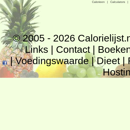
Calorieen
|
Calculators
|
© 2005 - 2026
Calorielijst.
Links
|
Contact
|
Boeke
|
Voedingswaarde
|
Dieet
|
Hosti