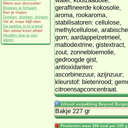
water, koolzaadolie,
Wees een doorzetter
geraffineerde kokosolie,
Beweeg je lichaam
Ken je maten
aroma, rookaroma,
Drinken, drinken, drinken
stabilisatoren: cellulose,
Val af, maar blijf eten
De wekker is je vriend
methylcellulose, arabische
Van uitstel komt afstel
Afvallen doe je niet
gom; aardappelzetmeel,
alleen
maltodextrine, gistextract,
zout, zonnebloemolie,
gedroogde gist,
antioxidanten:
ascorbinezuur, azijnzuur;
kleurstof: bietenrood; gem
citroensapconcentraat.
Inhoud verpakking Beyond Burger
Bakje 227 gr
Producten waar 266 kcal per 100 g.