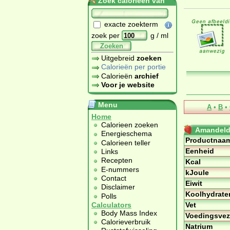
Zoek calorieën van
exacte zoekterm
zoek per
g / ml
Zoeken
Uitgebreid
zoeken
Calorieën per portie
Calorieën
archief
Voor je website
Menu
A
•
B
•
Home
Calorieen zoeken
Amandeldr
Energieschema
Productnaa
Calorieen teller
Eenheid
Links
Recepten
Kcal
E-nummers
kJoule
Contact
Eiwit
Disclaimer
Koolhydrate
Polls
Vet
Calculators
Body Mass Index
Voedingsvez
Calorieverbruik
Natrium