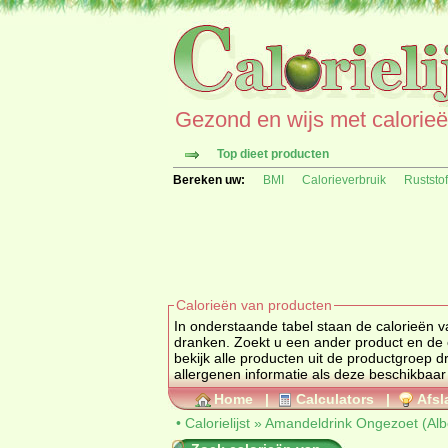
Gezond en wijs met calorieën 
Top dieet producten
Bereken uw:
BMI
Calorieverbruik
Ruststo
Calorieën van producten
In onderstaande tabel staan de calorieën v
dranken. Zoekt u een ander product 
bekijk alle producten uit de productgroep
d
allergenen informatie als deze beschikbaar 
Home
|
Calculators
|
Afsl
•
Calorielijst
»
Amandeldrink Ongezoet (Albe