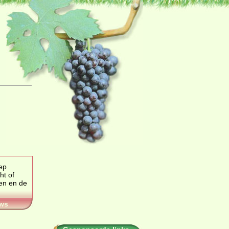
ep
 of
ws