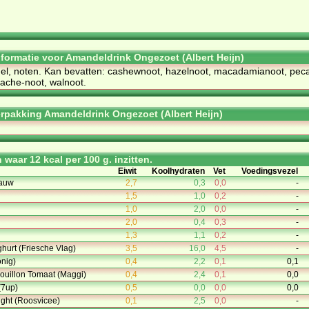
informatie voor Amandeldrink Ongezoet (Albert Heijn)
el, noten. Kan bevatten: cashewnoot, hazelnoot, macadamianoot, pec
tache-noot, walnoot.
rpakking Amandeldrink Ongezoet (Albert Heijn)
waar 12 kcal per 100 g. inzitten.
Eiwit
Koolhydraten
Vet
Voedingsvezel
auw
2,7
0,3
0,0
-
1,5
1,0
0,2
-
1,0
2,0
0,0
-
2,0
0,4
0,3
-
1,3
1,1
0,2
-
ghurt (Friesche Vlag)
3,5
16,0
4,5
-
nig)
0,4
2,2
0,1
0,1
ouillon Tomaat (Maggi)
0,4
2,4
0,1
0,0
(7up)
0,5
0,0
0,0
0,0
Light (Roosvicee)
0,1
2,5
0,0
-