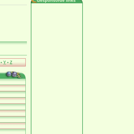
Gesponsorde links
•
Y
•
Z