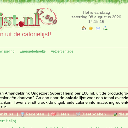
Het is vandaag
zaterdag 08 augustus 2026
14:15:16
uit de calorielijst!
fwisseling
Energiebehoefte
Vetpercentage
an Amandeldrink Ongezoet (Albert Heijn) per 100 ml. uit de productgro
en de calorieën daarvan? Ga dan naar de
calorielijst
voor een totaal overzicht
ranken
. Tevens vindt u ook de uitgebreide calorie informatie, ingrediënten en de
zijn.
anktips
|
Recepten
|
Diëten
|
Dieetboeken
|
Nieu
rt Heijn)