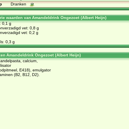
p
Dranken
orie waarden van Amandeldrink Ongezoet (Albert Heijn)
: 0,1 g
nverzadigd vet: 0,8 g
verzadigd vet: 0,2 g
s: 0,3 g
ten Amandeldrink Ongezoet (Albert Heijn)
andelpasta, calcium,
lisator
odpitmeel, E418), emulgator
itaminen (B2, B12, D2).