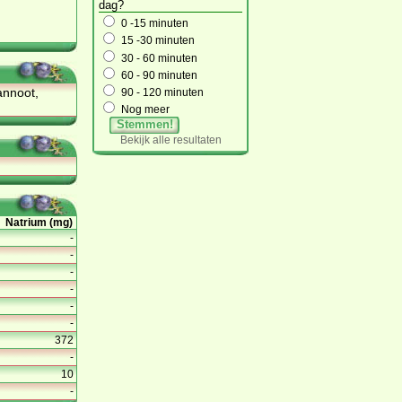
dag?
0 -15 minuten
15 -30 minuten
30 - 60 minuten
60 - 90 minuten
annoot,
90 - 120 minuten
Nog meer
Stemmen!
Bekijk alle resultaten
Natrium (mg)
-
-
-
-
-
-
372
-
10
-