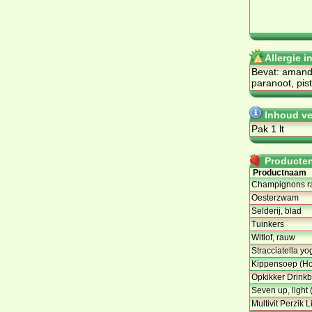
Allergie 
Bevat: amand
paranoot, pis
Inhoud ve
Pak 1 lt
Producten 
Productnaam
Champignons r
Oesterzwam
Selderij, blad
Tuinkers
Witlof, rauw
Stracciatella yo
Kippensoep (Ho
Opkikker Drinkb
Seven up, light 
Multivit Perzik 