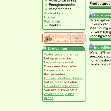
Ruststofwisseling
Productgroe
Energiebehoefte
Vetpercentage
Afslanktips
Extra cal
Diëten
Verzadigd vet
Webshop
Enkelvoudig o
Boeken
Meervoudig on
Suikers: 0,0 g
Voedingsvezel
Ingrediën
11 Afvaltips
Water, 2% am
Water zuivert je lichaam
zeezout, stabi
Let op je voeding
(johannesbro
Eet met regelmaat
(lecithine), v
Wees een doorzetter
Beweeg je lichaam
Ken je maten
Drinken, drinken, drinken
Val af, maar blijf eten
De wekker is je vriend
Van uitstel komt afstel
Afvallen doe je niet
alleen