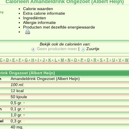
Calorieën Amandeldrink Ongezoet (Albert Heijn)
Calorie waarden
Extra calorie informatie
Ingrediënten
Allergie informatie
Producten met dezelfde energiewaarde
Bekijk ook de calorieën van:
Geen producten meer
|
Zuurtje
C
•
D
•
E
•
F
•
G
•
H
•
I
•
J
•
K
•
L
•
M
•
N
•
O
•
P
•
Q
•
R
•
S
•
T
•
U
•
V
•
W
ink Ongezoet (Albert Heijn)
m
Amandeldrink Ongezoet (Albert Heijn)
100 ml.
12
kcal
50 kjoule
0,5 gr.
•
n
0,1 gr.
•
1,0 gr.
•
el
0,3 gr.
•
40 mg.