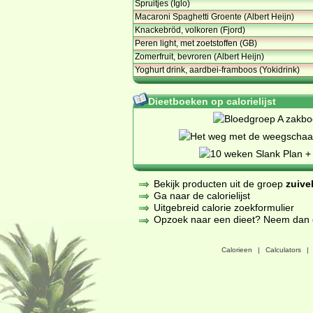
Spruitjes (Iglo)
Macaroni Spaghetti Groente (Albert Heijn)
Knackebröd, volkoren (Fjord)
Peren light, met zoetstoffen (GB)
Zomerfruit, bevroren (Albert Heijn)
Yoghurt drink, aardbei-framboos (Yokidrink)
Dieetboeken op calorielijst
Bekijk producten uit de groep
zuive
Ga naar de calorielijst
Uitgebreid calorie zoekformulier
Opzoek naar een dieet? Neem dan een
Calorieen
|
Calculators
|