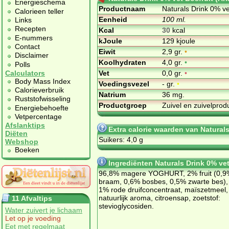
Energieschema
Productnaam
Naturals Drink 0% vet
Calorieen teller
Eenheid
100 ml.
Links
Recepten
Kcal
30
kcal
E-nummers
kJoule
129 kjoule
Contact
Eiwit
2,9 gr.
•
Disclaimer
Koolhydraten
4,0 gr.
•
Polls
Vet
0,0 gr.
•
Calculators
Body Mass Index
Voedingsvezel
- gr.
•
Calorieverbruik
Natrium
36 mg.
Ruststofwisseling
Productgroep
Zuivel en zuivelpro
Energiebehoefte
Vetpercentage
Afslanktips
Extra calorie waarden van Naturals
Diëten
Suikers: 4,0 g
Webshop
Boeken
Ingrediënten Naturals Drink 0% vet 
96,8% magere YOGHURT, 2% fruit (0,9
braam, 0,6% bosbes, 0,5% zwarte bes),
1% rode druifconcentraat, maïszetmeel,
natuurlijk aroma, citroensap, zoetstof:
11 Afvaltips
stevioglycosiden.
Water zuivert je lichaam
Let op je voeding
Eet met regelmaat