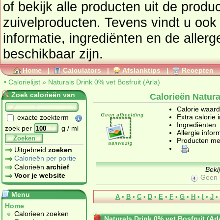
of bekijk alle producten uit de prod
zuivelproducten
. Tevens vindt u ook de uitgebreide calorie
informatie, ingrediënten en de aller
beschikbaar zijn.
Home
|
Calculators
|
Afslanktips
|
Recepten
•
Calorielijst
»
Naturals Drink 0% vet Bosfruit (Arla)
Zoek calorieën van
Calorieën Natura
Calorie waar
Extra calorie 
exacte zoekterm
Ingrediënten
zoek per
g / ml
Allergie infor
Zoeken
Producten me
Uitgebreid
zoeken
Calorieën per portie
Calorieën
archief
Beki
Voor je website
Geen 
Menu
A
•
B
•
C
•
D
•
E
•
F
•
G
•
H
•
I
•
J
•
Home
Calorieen zoeken
Naturals Drink 0% vet Bosfruit (Arl