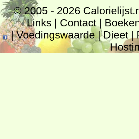
© 2005 - 2026
Calorielijst.
Links
|
Contact
|
Boeke
|
Voedingswaarde
|
Dieet
|
Hosti