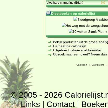
Vloeibare margarine (Edah)
0,0
Dieetboeken op calorielijst
Bekijk producten uit de groep
soep(
Ga naar de calorielijst
Uitgebreid calorie zoekformulier
Opzoek naar een dieet? Neem dan een
Calorieen
|
Calculators
|
© 2005 - 2026
Calorielijst.
Links
|
Contact
|
Boeke