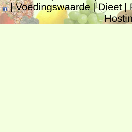
|
Voedingswaarde
|
Dieet
|
Hosti