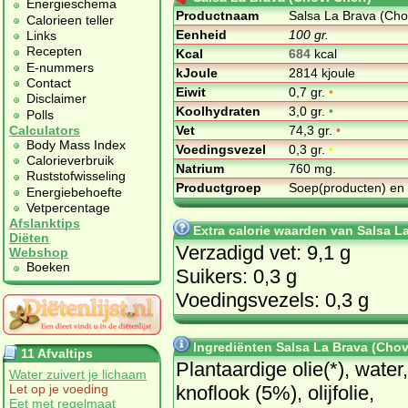
Energieschema
Productnaam
Salsa La Brava (Cho
Calorieen teller
Eenheid
100 gr.
Links
Recepten
Kcal
684
kcal
E-nummers
kJoule
2814 kjoule
Contact
Eiwit
0,7 gr.
•
Disclaimer
Koolhydraten
3,0 gr.
•
Polls
Vet
74,3 gr.
•
Calculators
Body Mass Index
Voedingsvezel
0,3 gr.
•
Calorieverbruik
Natrium
760 mg.
Ruststofwisseling
Productgroep
Soep(producten) en
Energiebehoefte
Vetpercentage
Afslanktips
Extra calorie waarden van Salsa L
Diëten
Verzadigd vet: 9,1 g
Webshop
Boeken
Suikers: 0,3 g
Voedingsvezels: 0,3 g
Ingrediënten Salsa La Brava (Chov
11 Afvaltips
Plantaardige olie(*), water,
Water zuivert je lichaam
knoflook (5%), olijfolie,
Let op je voeding
Eet met regelmaat