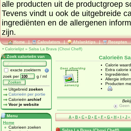
alle producten uit de productgroep
s
Tevens vindt u ook de uitgebreide cal
ingrediënten en de allergenen infor
zijn.
Home
|
Calculators
|
Afslanktips
|
Recepten
•
Calorielijst
»
Salsa La Brava (Chovi Cheff)
Zoek calorieën van
Calorieën Sa
Calorie waar
Extra calorie 
exacte zoekterm
Ingrediënten
zoek per
g / ml
Allergie infor
Zoeken
Producten me
Uitgebreid
zoeken
Calorieën per portie
Calorieën
archief
Beki
Voor je website
Geen 
Menu
A
•
B
•
C
•
D
•
E
•
F
•
G
•
H
•
I
•
J
•
Home
Calorieen zoeken
Salsa La Brava (Chovi Cheff)