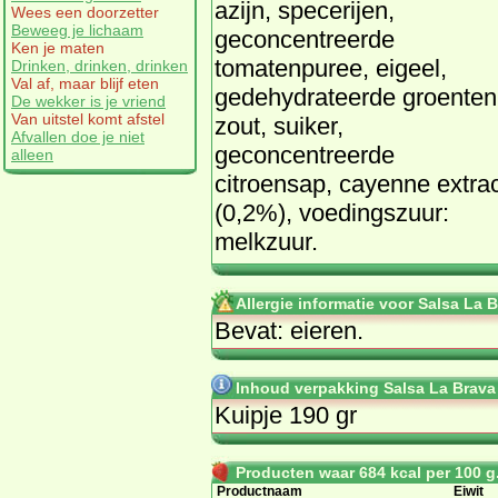
azijn, specerijen,
Wees een doorzetter
Beweeg je lichaam
geconcentreerde
Ken je maten
tomatenpuree, eigeel,
Drinken, drinken, drinken
Val af, maar blijf eten
gedehydrateerde groenten
De wekker is je vriend
Van uitstel komt afstel
zout, suiker,
Afvallen doe je niet
geconcentreerde
alleen
citroensap, cayenne extra
(0,2%), voedingszuur:
melkzuur.
Allergie informatie voor Salsa La 
Bevat: eieren.
Inhoud verpakking Salsa La Brava
Kuipje 190 gr
Producten waar 684 kcal per 100 g.
Productnaam
Eiwit