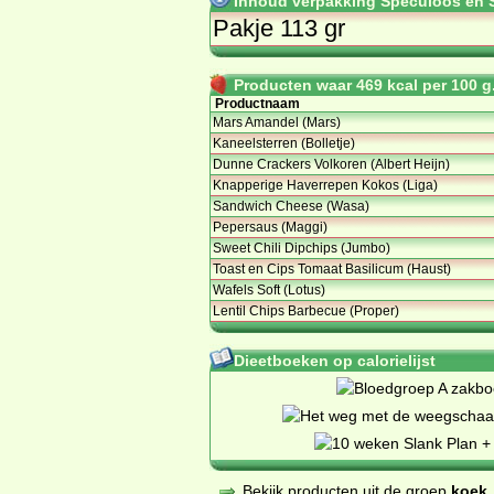
Inhoud verpakking Speculoos en 
Pakje 113 gr
Producten waar 469 kcal per 100 g.
Productnaam
Mars Amandel (Mars)
Kaneelsterren (Bolletje)
Dunne Crackers Volkoren (Albert Heijn)
Knapperige Haverrepen Kokos (Liga)
Sandwich Cheese (Wasa)
Pepersaus (Maggi)
Sweet Chili Dipchips (Jumbo)
Toast en Cips Tomaat Basilicum (Haust)
Wafels Soft (Lotus)
Lentil Chips Barbecue (Proper)
Dieetboeken op calorielijst
Bekijk producten uit de groep
koek,