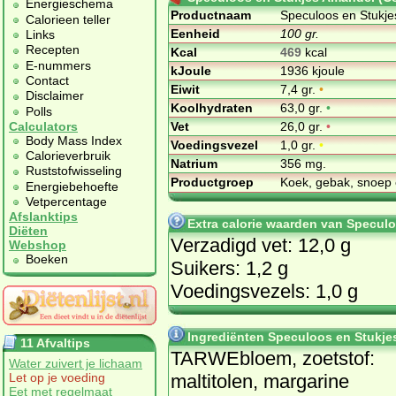
Energieschema
Productnaam
Speculoos en Stukje
Calorieen teller
Eenheid
100 gr.
Links
Recepten
Kcal
469
kcal
E-nummers
kJoule
1936 kjoule
Contact
Eiwit
7,4 gr.
•
Disclaimer
Koolhydraten
63,0 gr.
•
Polls
Vet
26,0 gr.
•
Calculators
Body Mass Index
Voedingsvezel
1,0 gr.
•
Calorieverbruik
Natrium
356 mg.
Ruststofwisseling
Productgroep
Koek, gebak, snoep 
Energiebehoefte
Vetpercentage
Afslanktips
Extra calorie waarden van Specul
Diëten
Verzadigd vet: 12,0 g
Webshop
Boeken
Suikers: 1,2 g
Voedingsvezels: 1,0 g
Ingrediënten Speculoos en Stukje
11 Afvaltips
TARWEbloem, zoetstof:
Water zuivert je lichaam
maltitolen, margarine
Let op je voeding
Eet met regelmaat