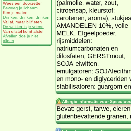
(palmolie, water, zout,
Wees een doorzetter
Beweeg je lichaam
citroensap, kleurstof:
Ken je maten
carotenen, aroma), stukje
Drinken, drinken, drinken
Val af, maar blijf eten
AMANDELEN 10%, volle
De wekker is je vriend
Van uitstel komt afstel
MELK, EIgeelpoeder,
Afvallen doe je niet
rijsmiddelen:
alleen
natriumcarbonaten en
difosfaten, GERSTmout,
SOJA-eiwitten,
emulgatoren: SOJAlecithi
en mono- en diglyceriden
stabilisatoren: guargom e
Allergie informatie voor Speculoo
Bevat: gerst, tarwe, eiere
glutenbevattende granen, 