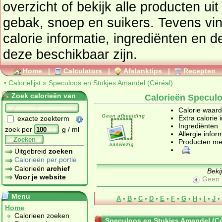
overzicht of bekijk alle product
gebak, snoep en suikers
. Tevens vindt u ook de uitgebreide
calorie informatie, ingrediënten en d
deze beschikbaar zijn.
Home
|
Calculators
|
Afslanktips
|
Recepten
•
Calorielijst
»
Speculoos en Stukjes Amandel (Céréal)
Zoek calorieën van
Calorieën Speculo
Calorie waar
Extra calorie 
exacte zoekterm
Ingrediënten
zoek per
g / ml
Allergie infor
Zoeken
Producten me
Uitgebreid
zoeken
Calorieën per portie
Calorieën
archief
Beki
Voor je website
Geen 
Menu
A
•
B
•
C
•
D
•
E
•
F
•
G
•
H
•
I
•
J
•
Home
Calorieen zoeken
Speculoos en Stukjes Amandel (Cé