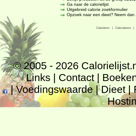
Ga naar de calorielijst
Uitgebreid calorie zoekformulier
Opzoek naar een dieet? Neem dan een
Calorieen
|
Calculators
|
© 2005 - 2026
Calorielijst.
Links
|
Contact
|
Boeke
|
Voedingswaarde
|
Dieet
|
Hosti