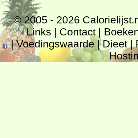
© 2005 - 2026
Calorielijst.
Links
|
Contact
|
Boeke
|
Voedingswaarde
|
Dieet
|
Hosti