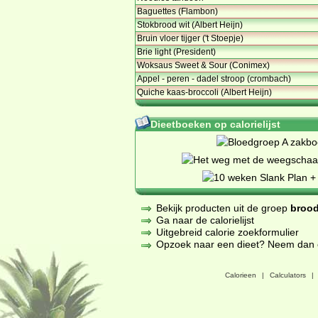
Baguettes (Flambon)
Stokbrood wit (Albert Heijn)
Bruin vloer tijger ('t Stoepje)
Brie light (President)
Woksaus Sweet & Sour (Conimex)
Appel - peren - dadel stroop (crombach)
Quiche kaas-broccoli (Albert Heijn)
Dieetboeken op calorielijst
Bekijk producten uit de groep
brood
Ga naar de calorielijst
Uitgebreid calorie zoekformulier
Opzoek naar een dieet? Neem dan een
Calorieen
|
Calculators
|