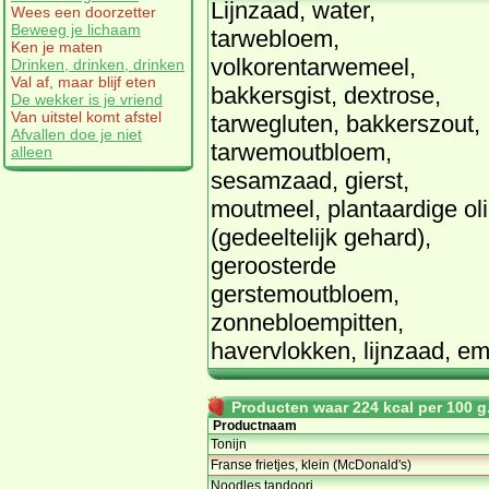
Lijnzaad, water,
Wees een doorzetter
Beweeg je lichaam
tarwebloem,
Ken je maten
volkorentarwemeel,
Drinken, drinken, drinken
Val af, maar blijf eten
bakkersgist, dextrose,
De wekker is je vriend
Van uitstel komt afstel
tarwegluten, bakkerszout,
Afvallen doe je niet
tarwemoutbloem,
alleen
sesamzaad, gierst,
moutmeel, plantaardige ol
(gedeeltelijk gehard),
geroosterde
gerstemoutbloem,
zonnebloempitten,
havervlokken, lijnzaad, e
Producten waar 224 kcal per 100 g.
Productnaam
Tonijn
Franse frietjes, klein (McDonald's)
Noodles tandoori