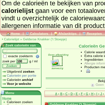
Om de calorieën te bekijken van pro
calorielijst
gaan voor een totaaloverzicht. In onderstaand tabel
vindt u overzichtelijk de caloriewaarden, ingrediën
allergenen informatie van dit product
Home
|
Calculators
|
Afslanktips
|
Recepten
•
Calorielijst
»
Gelderse Knakker ('t Stoepje)
Zoek calorieën van
Calorieën Gel
Calorie waar
Extra calorie 
exacte zoekterm
Ingrediënten
zoek per
g / ml
Allergie infor
Zoeken
Producten me
Uitgebreid
zoeken
Calorieën per portie
Calorieën
archief
Beki
Voor je website
Geen 
Menu
A
•
B
•
C
•
D
•
E
•
F
•
G
•
H
•
I
•
J
•
Home
Calorieen zoeken
Gelderse Knakker ('t Stoepje)