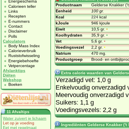
Energieschema
Productnaam
Gelderse Knakker ('t
Calorieen teller
Eenheid
100 gr.
Links
Recepten
Kcal
224
kcal
E-nummers
kJoule
946 kjoule
Contact
Eiwit
10,5 gr.
•
Disclaimer
Koolhydraten
35,9 gr.
•
Polls
Vet
5,6 gr.
•
Calculators
Body Mass Index
Voedingsvezel
2,2 gr.
•
Calorieverbruik
Natrium
470 mg.
Ruststofwisseling
Productgroep
Brood- en ontbijtpr
Energiebehoefte
Vetpercentage
Afslanktips
Extra calorie waarden van Gelderse
Diëten
Verzadigd vet: 1,0 g
Webshop
Boeken
Enkelvoudig onverzadigd v
Meervoudig onverzadigd ve
Suikers: 1,1 g
Voedingsvezels: 2,2 g
11 Afvaltips
Water zuivert je lichaam
Let op je voeding
Ingrediënten Gelderse Knakker ('t 
Eet met regelmaat