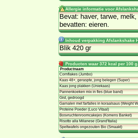
Allergie informatie voor Afslanks
Bevat: haver, tarwe, melk,
bevatten: eieren.
Inhoud verpakking Afslankshake H
Blik 420 gr
Producten waar 372 kcal per 100 g.
Productnaam
Cornflakes (Jumbo)
Kaas 48+, geraspte, jong belegen (Super)
Kaas jong plakken (Uniekaas)
Pannenkoeken mix in fles (blue band)
Gist, gedroogd
Garnalen met farfalles in koraalsaus (Weight W
Proteine Poeder (Luco Vitaal)
Bosvruchtenroomcakejes (Komens Banket)
Risotto alla Milanese (Grand'Italia)
Speltwafels ongezouten Bio (Smaakt)