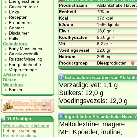
Energieschema
Productnaam
Afslankshake Haver 
Calorieen teller
Eenheid
100 gr.
Links
Recepten
Kcal
372
kcal
E-nummers
kJoule
1566 kjoule
Contact
Eiwit
18,0 gr.
•
Disclaimer
Koolhydraten
55,0 gr.
•
Polls
Vet
6,2 gr.
•
Calculators
Body Mass Index
Voedingsvezel
12,0 gr.
•
Calorieverbruik
Natrium
208 mg.
Ruststofwisseling
Productgroep
Dieetproducten
Energiebehoefte
Vetpercentage
Afslanktips
Extra calorie waarden van Afslank
Diëten
Verzadigd vet: 1,1 g
Webshop
Boeken
Suikers: 12,0 g
Voedingsvezels: 12,0 g
Ingrediënten Afslankshake Haver 
11 Afvaltips
Maltodextrine, magere
Water zuivert je lichaam
MELKpoeder, inuline,
Let op je voeding
Eet met regelmaat