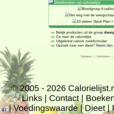
Dieetboeken op calorielijst
Bekijk producten uit de groep
dieet
Ga naar de calorielijst
Uitgebreid calorie zoekformulier
Opzoek naar een dieet? Neem dan een
Calorieen
|
Calculators
|
© 2005 - 2026
Calorielijst.
Links
|
Contact
|
Boeke
|
Voedingswaarde
|
Dieet
|