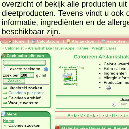
overzicht of bekijk alle producte
dieetproducten
. Tevens vindt u ook de uitgebreide calorie
informatie, ingrediënten en de aller
beschikbaar zijn.
Home
|
Calculators
|
Afslanktips
|
Recepten
•
Calorielijst
»
Afslankshake Haver Appel Kaneel (Weight Care)
Zoek calorieën van
Calorieën Afslankshak
Calorie waar
Extra calorie 
exacte zoekterm
Ingrediënten
zoek per
g / ml
Allergie infor
Zoeken
Producten me
Uitgebreid
zoeken
Calorieën per portie
Calorieën
archief
Beki
Voor je website
Geen 
Menu
A
•
B
•
C
•
D
•
E
•
F
•
G
•
H
•
I
•
J
•
Home
Calorieen zoeken
Afslankshake Haver Appel Kaneel 