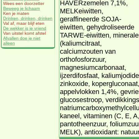
HAVERzemelen 7,1%,
Wees een doorzetter
Beweeg je lichaam
MELKeiwitten,
Ken je maten
geraffineerde SOJA-
Drinken, drinken, drinken
Val af, maar blijf eten
eiwitten, gehydroliseerde
De wekker is je vriend
Van uitstel komt afstel
TARWE-eiwitten, mineral
Afvallen doe je niet
(kaliumcitraat,
alleen
calciumzouten van
orthofosforzuur,
magnesiumcarbonaat,
ijzerdifosfaat, kaliumjodide
zinkoxide, kopergluconaat
appelvlokken 1,4%, gevr
glucosestroop, verdikking
natriumcarboxymethylcellu
kaneel, vitaminen (C, E, A
pantotheenzuur, foliumzuur,
MELK), antioxidant: natuurli