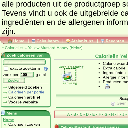
alle producten uit de productgroep
s
Tevens vindt u ook de uitgebreide cal
ingrediënten en de allergenen infor
zijn.
Home
|
Calculators
|
Afslanktips
|
Recepten
•
Calorielijst
»
Yellow Mustard Honey (Heinz)
Zoek calorieën van
Calorieën Ye
Calorie waar
Extra calorie 
exacte zoekterm
Ingrediënten
zoek per
g / ml
Allergie infor
Zoeken
Producten me
Uitgebreid
zoeken
Calorieën per portie
Calorieën
archief
Beki
Voor je website
Geen 
Menu
A
•
B
•
C
•
D
•
E
•
F
•
G
•
H
•
I
•
J
•
Home
Calorieen zoeken
Yellow Mustard Honey (Heinz)