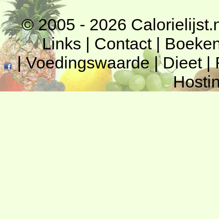
© 2005 - 2026
Calorielijst.
Links
|
Contact
|
Boeke
|
Voedingswaarde
|
Dieet
|
Hosti