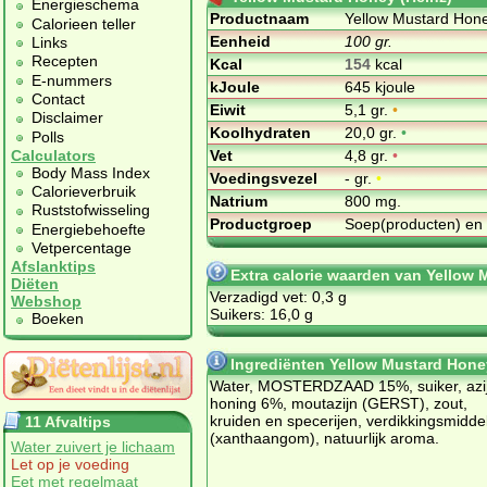
Energieschema
Productnaam
Yellow Mustard Hone
Calorieen teller
Eenheid
100 gr.
Links
Recepten
Kcal
154
kcal
E-nummers
kJoule
645 kjoule
Contact
Eiwit
5,1 gr.
•
Disclaimer
Koolhydraten
20,0 gr.
•
Polls
Vet
4,8 gr.
•
Calculators
Body Mass Index
Voedingsvezel
- gr.
•
Calorieverbruik
Natrium
800 mg.
Ruststofwisseling
Productgroep
Soep(producten) en
Energiebehoefte
Vetpercentage
Afslanktips
Extra calorie waarden van Yellow 
Diëten
Verzadigd vet: 0,3 g
Webshop
Suikers: 16,0 g
Boeken
Ingrediënten Yellow Mustard Hone
Water, MOSTERDZAAD 15%, suiker, azij
honing 6%, moutazijn (GERST), zout,
kruiden en specerijen, verdikkingsmidde
11 Afvaltips
(xanthaangom), natuurlijk aroma.
Water zuivert je lichaam
Let op je voeding
Eet met regelmaat