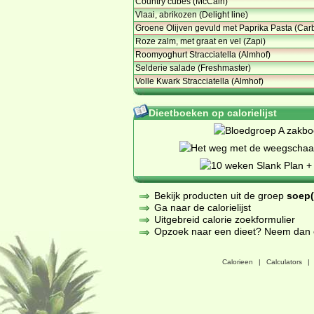
Country cubes (McCain)
Vlaai, abrikozen (Delight line)
Groene Olijven gevuld met Paprika Pasta (Car
Roze zalm, met graat en vel (Zapi)
Roomyoghurt Stracciatella (Almhof)
Selderie salade (Freshmaster)
Volle Kwark Stracciatella (Almhof)
Dieetboeken op calorielijst
Bekijk producten uit de groep
soep(
Ga naar de calorielijst
Uitgebreid calorie zoekformulier
Opzoek naar een dieet? Neem dan een
Calorieen
|
Calculators
|