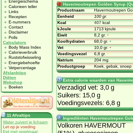
Energieschema
Havermoutrepen Golden Syrup (Qu
Calorieen teller
Productnaam
Havermoutrepen Gol
Links
Eenheid
100 gr.
Recepten
E-nummers
Kcal
407
kcal
Contact
kJoule
1713 kjoule
Disclaimer
Eiwit
8,2 gr.
•
Polls
Koolhydraten
68,0 gr.
•
Calculators
Body Mass Index
Vet
10,0 gr.
•
Calorieverbruik
Voedingsvezel
6,8 gr.
•
Ruststofwisseling
Natrium
204 mg.
Energiebehoefte
Productgroep
Koek, gebak, snoep 
Vetpercentage
Afslanktips
Diëten
Extra calorie waarden van Haverm
Webshop
Verzadigd vet: 3,0 g
Boeken
Suikers: 15,0 g
Voedingsvezels: 6,8 g
11 Afvaltips
Ingrediënten Havermoutrepen Gol
Water zuivert je lichaam
Volkoren HAVERMOUT
Let op je voeding
Eet met regelmaat