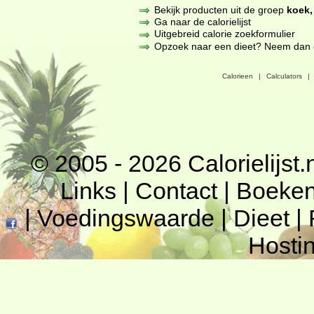
Bekijk producten uit de groep
koek,
Ga naar de calorielijst
Uitgebreid calorie zoekformulier
Opzoek naar een dieet? Neem dan een
Calorieen
|
Calculators
|
© 2005 - 2026
Calorielijst.
Links
|
Contact
|
Boeke
|
Voedingswaarde
|
Dieet
|
Hosti