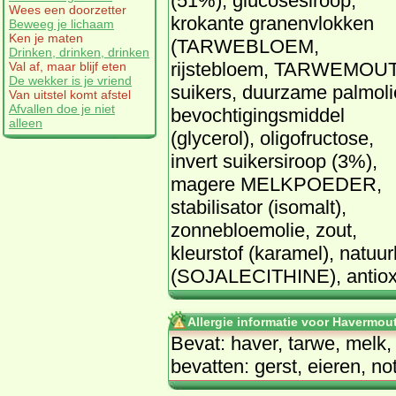
(51%), glucosesiroop,
Wees een doorzetter
krokante granenvlokken
Beweeg je lichaam
Ken je maten
(TARWEBLOEM,
Drinken, drinken, drinken
rijstebloem, TARWEMOUT
Val af, maar blijf eten
De wekker is je vriend
suikers, duurzame palmoli
Van uitstel komt afstel
Afvallen doe je niet
bevochtigingsmiddel
alleen
(glycerol), oligofructose,
invert suikersiroop (3%),
magere MELKPOEDER,
stabilisator (isomalt),
zonnebloemolie, zout,
kleurstof (karamel), natuu
(SOJALECITHINE), antioxid
Allergie informatie voor Havermo
Bevat: haver, tarwe, melk,
bevatten: gerst, eieren, no