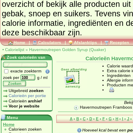
overzicht of bekijk alle product
gebak, snoep en suikers
. Tevens vindt u ook de uitgebreide
calorie informatie, ingrediënten en d
deze beschikbaar zijn.
Home
|
Calculators
|
Afslanktips
|
Recepten
•
Calorielijst
»
Havermoutrepen Golden Syrup (Quaker)
Zoek calorieën van
Calorieën Havermo
Calorie waar
Extra calorie 
exacte zoekterm
Ingrediënten
zoek per
g / ml
Allergie infor
Zoeken
Producten me
Uitgebreid
zoeken
Calorieën per portie
Calorieën
archief
Beki
Voor je website
Havermoutrepen Framboos
Menu
A
•
B
•
C
•
D
•
E
•
F
•
G
•
H
•
I
•
J
•
Home
Calorieen zoeken
Hoeveel kcal bevat een
po