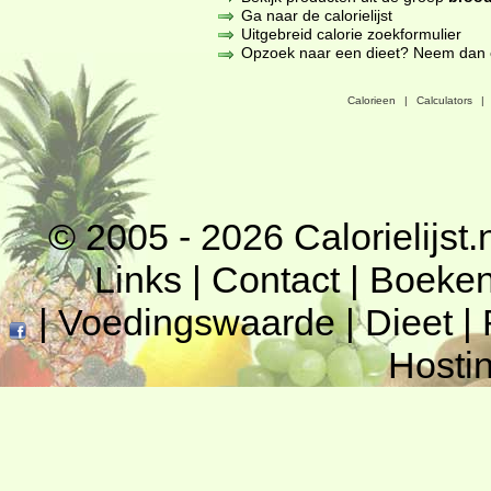
Ga naar de calorielijst
Uitgebreid calorie zoekformulier
Opzoek naar een dieet? Neem dan een
Calorieen
|
Calculators
|
© 2005 - 2026
Calorielijst.
Links
|
Contact
|
Boeke
|
Voedingswaarde
|
Dieet
|
Hosti