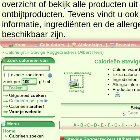
overzicht of bekijk alle product
ontbijtproducten
. Tevens vindt u ook de uitgebreide calorie
informatie, ingrediënten en de aller
beschikbaar zijn.
Home
|
Calculators
|
Afslanktips
|
Recepten
•
Calorielijst
»
Stevige Roggecrackers (Albert Heijn)
Zoek calorieën van
Calorieën Stevig
Calorie waar
Extra calorie 
exacte zoekterm
Ingrediënten
zoek per
g / ml
Allergie infor
Zoeken
Producten me
Uitgebreid
zoeken
Calorieën per portie
Calorieën
archief
Beki
Voor je website
Geen 
Menu
A
•
B
•
C
•
D
•
E
•
F
•
G
•
H
•
I
•
J
•
Home
Calorieen zoeken
Stevige Roggecrackers (Albert Hei