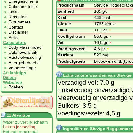
Energieschema
Productnaam
Stevige Roggecracker
Calorieen teller
Eenheid
100 gr.
Links
Recepten
Kcal
420
kcal
E-nummers
kJoule
1765 kjoule
Contact
Eiwit
11,0 gr.
•
Disclaimer
Koolhydraten
56,0 gr.
•
Polls
Vet
16,0 gr.
•
Calculators
Body Mass Index
Voedingsvezel
4,5 gr.
•
Calorieverbruik
Natrium
520 mg.
Ruststofwisseling
Productgroep
Brood- en ontbijtpr
Energiebehoefte
Vetpercentage
Afslanktips
Extra calorie waarden van Stevige
Diëten
Verzadigd vet: 7,0 g
Webshop
Boeken
Enkelvoudig onverzadigd v
Meervoudig onverzadigd ve
Suikers: 3,5 g
Voedingsvezels: 4,5 g
11 Afvaltips
Water zuivert je lichaam
Let op je voeding
Ingrediënten Stevige Roggecracker
Eet met regelmaat