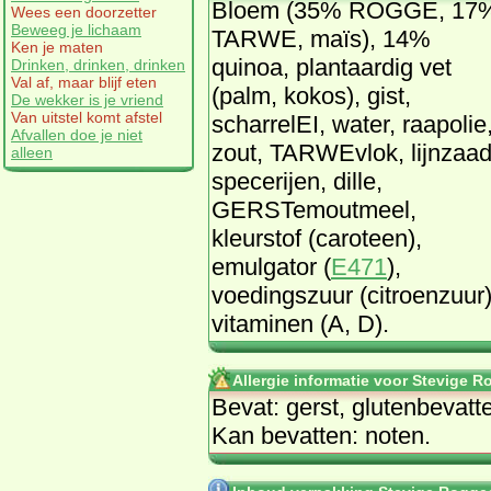
Bloem (35% ROGGE, 17
Wees een doorzetter
Beweeg je lichaam
TARWE, maïs), 14%
Ken je maten
quinoa, plantaardig vet
Drinken, drinken, drinken
Val af, maar blijf eten
(palm, kokos), gist,
De wekker is je vriend
Van uitstel komt afstel
scharrelEI, water, raapolie
Afvallen doe je niet
zout, TARWEvlok, lijnzaad
alleen
specerijen, dille,
GERSTemoutmeel,
kleurstof (caroteen),
emulgator (
E471
),
voedingszuur (citroenzuur)
vitaminen (A, D).
Allergie informatie voor Stevige R
Bevat: gerst, glutenbevatt
Kan bevatten: noten.