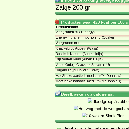
Inhoud verpakking Stevige Roggecr
Zakje 200 gr
Producten waar 420 kcal per 100 g.
Productnaam
Vier granen mix (Energy)
Energy 4 granen mix, honing (Quaker)
Viergranen mix
Knäckebröd Appetit (Wasa)
Beschuit Naturel (Albert Heijn)
Rijstwafels kaas (Albert Heijn)
Vitalu Ontbijt Crackers Sesam (LU)
Hagelslag, puur (Van Oordt)
MacShake aardbei, medium (McDonald's)
MacShake banaan, medium (McDonald's)
Dieetboeken op calorielijst
Bekijk producten uit de groep
brood