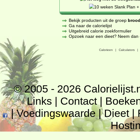
Bekijk producten uit de groep
brood
Ga naar de calorielijst
Uitgebreid calorie zoekformulier
Opzoek naar een dieet? Neem dan een
Calorieen
|
Calculators
|
© 2005 - 2026
Calorielijst.
Links
|
Contact
|
Boeke
|
Voedingswaarde
|
Dieet
|
Hosti