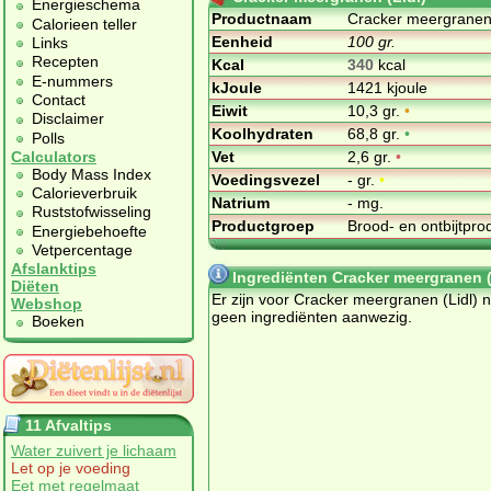
Energieschema
Productnaam
Cracker meergranen 
Calorieen teller
Eenheid
100 gr.
Links
Recepten
Kcal
340
kcal
E-nummers
kJoule
1421 kjoule
Contact
Eiwit
10,3 gr.
•
Disclaimer
Koolhydraten
68,8 gr.
•
Polls
Vet
2,6 gr.
•
Calculators
Body Mass Index
Voedingsvezel
- gr.
•
Calorieverbruik
Natrium
- mg.
Ruststofwisseling
Productgroep
Brood- en ontbijtpr
Energiebehoefte
Vetpercentage
Afslanktips
Ingrediënten Cracker meergranen (
Diëten
Er zijn voor Cracker meergranen (Lidl) 
Webshop
geen ingrediënten aanwezig.
Boeken
11 Afvaltips
Water zuivert je lichaam
Let op je voeding
Eet met regelmaat