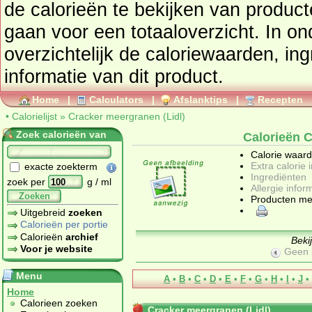
de calorieën te bekijken van produc
gaan voor een totaaloverzicht. In onderstaand tabel vindt u
overzichtelijk de caloriewaarden, ingrediënten en allergenen
informatie van dit product.
Home
|
Calculators
|
Afslanktips
|
Recepten
•
Calorielijst
»
Cracker meergranen (Lidl)
Zoek calorieën van
Calorieën C
Calorie waar
Extra calorie 
exacte zoekterm
Ingrediënten
zoek per
g / ml
Allergie infor
Zoeken
Producten me
Uitgebreid
zoeken
Calorieën per portie
Calorieën
archief
Beki
Voor je website
Geen 
Menu
A
•
B
•
C
•
D
•
E
•
F
•
G
•
H
•
I
•
J
•
Home
Calorieen zoeken
Cracker meergranen (Lidl)