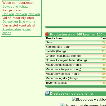
Wees een doorzetter
Beweeg je lichaam
Ken je maten
Drinken, drinken, drinken
Val af, maar blijf eten
De wekker is je vriend
Van uitstel komt afstel
Afvallen doe je niet
alleen
Producten waar 340 kcal per 100 g.
Productnaam
Eiwi
Gans
15,
Spekreepjes (Edah)
13,
Farfalle (Honig)
11,
Gnocchi maispasta (Honig)
8,
Groene Lasagnebladen (Honig)
12,
Macaroni maispasta (Honig)
8,
Macaroni schelpjes (Honig)
10,
Macaroni vlechtjes (Honig)
10,
Macaroni, rigatte (Honig)
12,
Toverrijst (Lassie)
8,
Dieetboeken op calorielijst