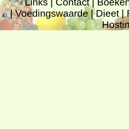
Links
|
Contact
|
Boeke
|
Voedingswaarde
|
Dieet
|
Hosti