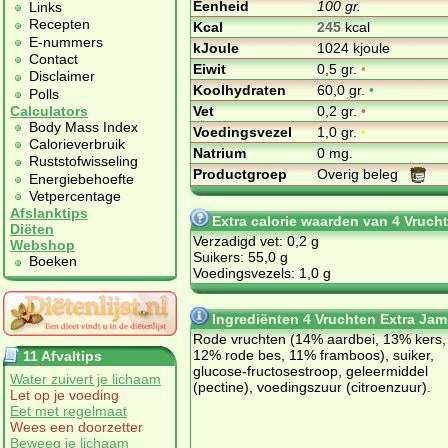
Eenheid
100 gr.
Links
Recepten
Kcal
245
kcal
E-nummers
kJoule
1024 kjoule
Contact
Eiwit
0,5 gr.
•
Disclaimer
Koolhydraten
60,0 gr.
•
Polls
Vet
0,2 gr.
•
Calculators
Body Mass Index
Voedingsvezel
1,0 gr.
•
Calorieverbruik
Natrium
0 mg.
Ruststofwisseling
Productgroep
Overig beleg
Energiebehoefte
Vetpercentage
Afslanktips
Extra calorie waarden van 4 Vrucht
Diëten
Verzadigd vet: 0,2 g
Webshop
Suikers: 55,0 g
Boeken
Voedingsvezels: 1,0 g
Ingrediënten 4 Vruchten Extra Jam 
Rode vruchten (14% aardbei, 13% kers,
12% rode bes, 11% framboos), suiker,
11 Afvaltips
glucose-fructosestroop, geleermiddel
Water zuivert je lichaam
(pectine), voedingszuur (citroenzuur).
Let op je voeding
Eet met regelmaat
Wees een doorzetter
Beweeg je lichaam