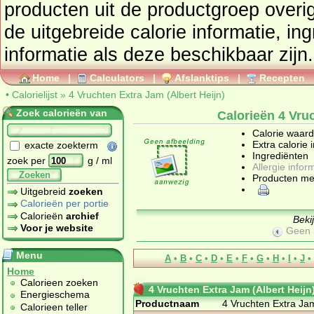
producten uit de productgroep
overi
de uitgebreide calorie informatie, in
informatie als deze beschikbaar zijn.
Home
|
Calculators
|
Afslanktips
|
Recepten
•
Calorielijst
»
4 Vruchten Extra Jam (Albert Heijn)
Zoek calorieën van
Calorieën 4 Vruc
Calorie waar
Extra calorie 
exacte zoekterm
Ingrediënten
zoek per
g / ml
Allergie infor
Zoeken
Producten me
Uitgebreid
zoeken
Calorieën per portie
Calorieën
archief
Beki
Voor je website
Geen 
Menu
A
•
B
•
C
•
D
•
E
•
F
•
G
•
H
•
I
•
J
•
Home
Calorieen zoeken
4 Vruchten Extra Jam (Albert Heijn
Energieschema
Productnaam
4 Vruchten Extra Jam
Calorieen teller