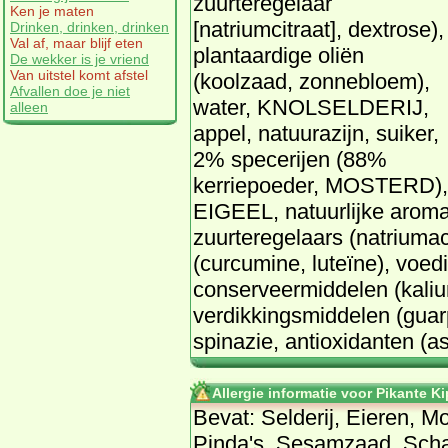
zuurteregelaar
Ken je maten
[natriumcitraat], dextrose),
Drinken, drinken, drinken
Val af, maar blijf eten
plantaardige oliën
De wekker is je vriend
Van uitstel komt afstel
(koolzaad, zonnebloem),
Afvallen doe je niet
water, KNOLSELDERIJ,
alleen
appel, natuurazijn, suiker,
2% specerijen (88%
kerriepoeder, MOSTERD),
EIGEEL, natuurlijke aroma
zuurteregelaars (natriumac
(curcumine, luteïne), voed
conserveermiddelen (kaliu
verdikkingsmiddelen (gua
spinazie, antioxidanten (a
Allergie informatie voor Pikante K
Bevat: Selderij, Eieren, M
Pinda's, Sesamzaad, Schaa