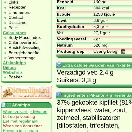
Eenheid
100 gr.
Links
Recepten
Kcal
304
kcal
E-nummers
kJoule
1258 kjoule
Contact
Eiwit
8,8 gr.
•
Disclaimer
Koolhydraten
5,3 gr.
•
Polls
Vet
27,1 gr.
•
Calculators
Body Mass Index
Voedingsvezel
- gr.
•
Calorieverbruik
Natrium
520 mg.
Ruststofwisseling
Productgroep
Overig beleg
Energiebehoefte
Vetpercentage
Afslanktips
Extra calorie waarden van Pikante
Diëten
Verzadigd vet: 2,4 g
Webshop
Boeken
Suikers: 3,3 g
Ingrediënten Pikante Kip Kerrie S
37% gekookte kipfilet (81
11 Afvaltips
kippenvlees, water, zout,
Water zuivert je lichaam
zetmeel, stabilisatoren
Let op je voeding
Eet met regelmaat
[difosfaten, trifosfaten,
Wees een doorzetter
Beweeg je lichaam