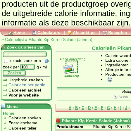
producten uit de productgroep
overi
de uitgebreide calorie informatie, in
informatie als deze beschikbaar zijn.
Home
|
Calculators
|
Afslanktips
|
Recepten
•
Calorielijst
»
Pikante Kip Kerrie Salade (Johma)
Zoek calorieën van
Calorieën Pikan
Calorie waar
Extra calorie 
exacte zoekterm
Ingrediënten
zoek per
g / ml
Allergie infor
Zoeken
Producten me
Uitgebreid
zoeken
Calorieën per portie
Calorieën
archief
Beki
Voor je website
Geen 
Menu
A
•
B
•
C
•
D
•
E
•
F
•
G
•
H
•
I
•
J
•
Home
Calorieen zoeken
Pikante Kip Kerrie Salade (Johma)
Energieschema
Productnaam
Pikante Kip Kerrie 
Calorieen teller