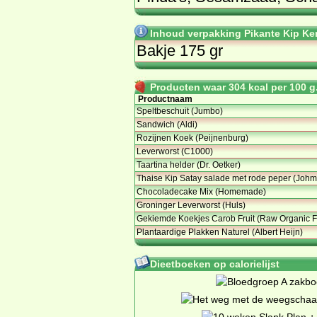
Inhoud verpakking Pikante Kip Ke
Bakje 175 gr
Producten waar 304 kcal per 100 g.
Productnaam
Speltbeschuit (Jumbo)
Sandwich (Aldi)
Rozijnen Koek (Peijnenburg)
Leverworst (C1000)
Taartina helder (Dr. Oetker)
Thaise Kip Satay salade met rode peper (Johm
Chocoladecake Mix (Homemade)
Groninger Leverworst (Huls)
Gekiemde Koekjes Carob Fruit (Raw Organic 
Plantaardige Plakken Naturel (Albert Heijn)
Dieetboeken op calorielijst