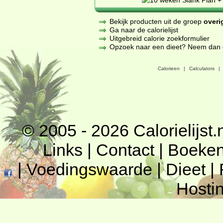
Bekijk producten uit de groep
overi
Ga naar de calorielijst
Uitgebreid calorie zoekformulier
Opzoek naar een dieet? Neem dan een
Calorieen
|
Calculators
|
© 2005 - 2026
Calorielijst.
Links
|
Contact
|
Boeke
|
Voedingswaarde
|
Dieet
|
Hosti