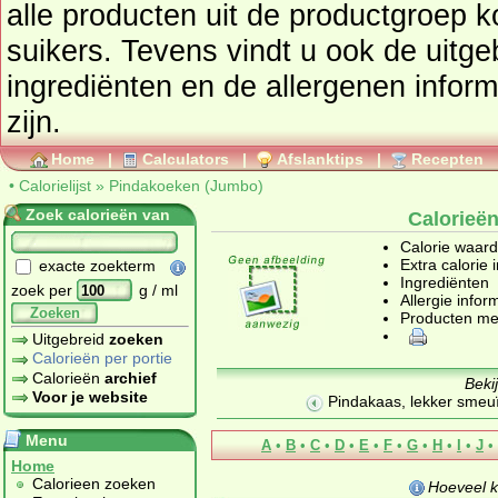
alle producten uit de productgroep
k
suikers
. Tevens vindt u ook de uitgebreide calorie informatie,
ingrediënten en de allergenen infor
zijn.
Home
|
Calculators
|
Afslanktips
|
Recepten
•
Calorielijst
»
Pindakoeken (Jumbo)
Zoek calorieën van
Calorieë
Calorie waar
Extra calorie 
exacte zoekterm
Ingrediënten
zoek per
g / ml
Allergie infor
Zoeken
Producten me
Uitgebreid
zoeken
Calorieën per portie
Calorieën
archief
Beki
Voor je website
Pindakaas, lekker smeu
Menu
A
•
B
•
C
•
D
•
E
•
F
•
G
•
H
•
I
•
J
•
Home
Calorieen zoeken
Hoeveel k