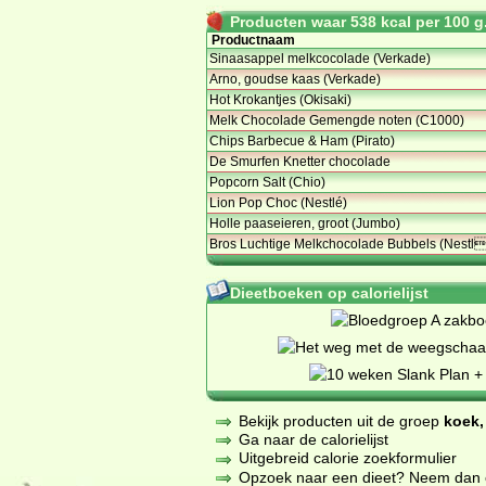
Producten waar 538 kcal per 100 g.
Productnaam
Sinaasappel melkcocolade (Verkade)
Arno, goudse kaas (Verkade)
Hot Krokantjes (Okisaki)
Melk Chocolade Gemengde noten (C1000)
Chips Barbecue & Ham (Pirato)
De Smurfen Knetter chocolade
Popcorn Salt (Chio)
Lion Pop Choc (Nestlé)
Holle paaseieren, groot (Jumbo)
Bros Luchtige Melkchocolade Bubbels (Nestl
Dieetboeken op calorielijst
Bekijk producten uit de groep
koek,
Ga naar de calorielijst
Uitgebreid calorie zoekformulier
Opzoek naar een dieet? Neem dan een