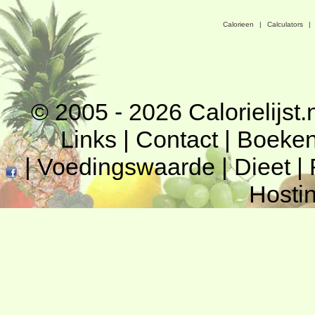
Calorieen
|
Calculators
|
© 2005 - 2026
Calorielijst.
Links
|
Contact
|
Boeke
|
Voedingswaarde
|
Dieet
|
Hosti