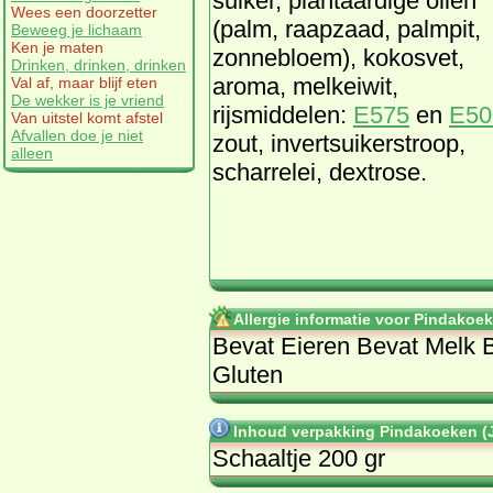
suiker, plantaardige oliën
Wees een doorzetter
(palm, raapzaad, palmpit,
Beweeg je lichaam
Ken je maten
zonnebloem), kokosvet,
Drinken, drinken, drinken
aroma, melkeiwit,
Val af, maar blijf eten
De wekker is je vriend
rijsmiddelen:
E575
en
E50
Van uitstel komt afstel
Afvallen doe je niet
zout, invertsuikerstroop,
alleen
scharrelei, dextrose.
Allergie informatie voor Pindakoe
Bevat Eieren Bevat Melk 
Gluten
Inhoud verpakking Pindakoeken 
Schaaltje 200 gr