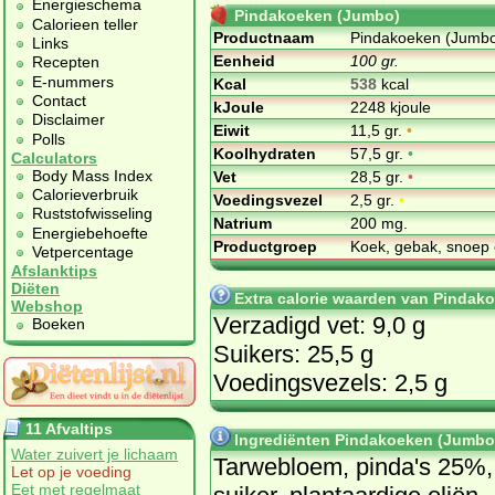
Energieschema
Pindakoeken (Jumbo)
Calorieen teller
Productnaam
Pindakoeken (Jumb
Links
Eenheid
100 gr.
Recepten
E-nummers
Kcal
538
kcal
Contact
kJoule
2248 kjoule
Disclaimer
Eiwit
11,5 gr.
•
Polls
Koolhydraten
57,5 gr.
•
Calculators
Body Mass Index
Vet
28,5 gr.
•
Calorieverbruik
Voedingsvezel
2,5 gr.
•
Ruststofwisseling
Natrium
200 mg.
Energiebehoefte
Productgroep
Koek, gebak, snoep 
Vetpercentage
Afslanktips
Diëten
Extra calorie waarden van Pindak
Webshop
Verzadigd vet: 9,0 g
Boeken
Suikers: 25,5 g
Voedingsvezels: 2,5 g
11 Afvaltips
Ingrediënten Pindakoeken (Jumbo
Water zuivert je lichaam
Tarwebloem, pinda's 25%,
Let op je voeding
Eet met regelmaat