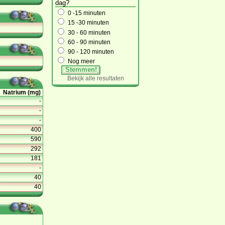
dag?
0 -15 minuten
15 -30 minuten
30 - 60 minuten
60 - 90 minuten
90 - 120 minuten
Nog meer
Stemmen!
Bekijk alle resultaten
Natrium (mg)
-
-
-
400
590
292
181
-
40
40