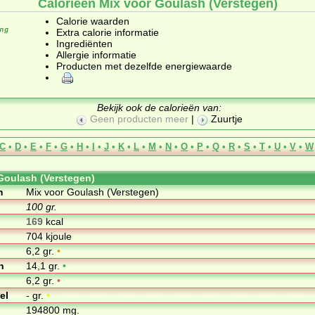
Calorieën Mix voor Goulash (Verstegen)
Calorie waarden
Extra calorie informatie
Ingrediënten
Allergie informatie
Producten met dezelfde energiewaarde
Bekijk ook de calorieën van:
Geen producten meer
|
Zuurtje
C
•
D
•
E
•
F
•
G
•
H
•
I
•
J
•
K
•
L
•
M
•
N
•
O
•
P
•
Q
•
R
•
S
•
T
•
U
•
V
•
W
Goulash (Verstegen)
m
Mix voor Goulash (Verstegen)
100 gr.
169
kcal
704 kjoule
6,2 gr.
•
n
14,1 gr.
•
6,2 gr.
•
el
- gr.
•
194800 mg.