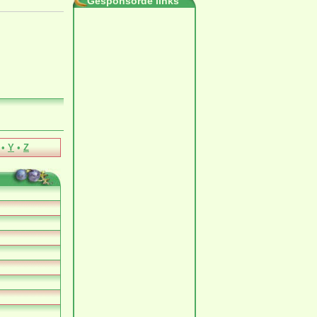
Gesponsorde links
•
Y
•
Z