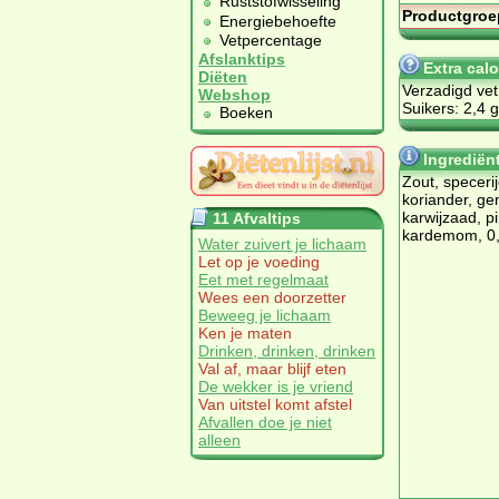
Ruststofwisseling
Productgroe
Energiebehoefte
Vetpercentage
Afslanktips
Extra cal
Diëten
Verzadigd vet
Webshop
Suikers: 2,4 g
Boeken
Ingrediën
Zout, speceri
koriander, gem
karwijzaad,
11 Afvaltips
kardemom, 0,2
Water zuivert je lichaam
Let op je voeding
Eet met regelmaat
Wees een doorzetter
Beweeg je lichaam
Ken je maten
Drinken, drinken, drinken
Val af, maar blijf eten
De wekker is je vriend
Van uitstel komt afstel
Afvallen doe je niet
alleen