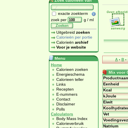
Zoek calorieën van
exacte zoekterm
zoek per
g / ml
Zoeken
Uitgebreid
zoeken
Calorieën per portie
Calorieën
archief
Voor je website
Menu
A
•
B
•
Home
Calorieen zoeken
Mix voor 
Energieschema
Productnaa
Calorieen teller
Eenheid
Links
Recepten
Kcal
E-nummers
kJoule
Contact
Eiwit
Disclaimer
Koolhydrate
Polls
Vet
Calculators
Body Mass Index
Voedingsvez
Calorieverbruik
Natrium