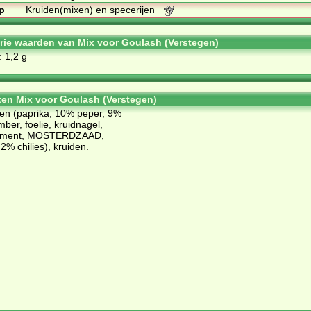
p
Kruiden(mixen) en specerijen
orie waarden van Mix voor Goulash (Verstegen)
: 1,2 g
ten Mix voor Goulash (Verstegen)
jen (paprika, 10% peper, 9%
ber, foelie, kruidnagel,
 piment, MOSTERDZAAD,
% chilies), kruiden.