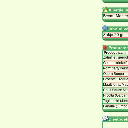
Allergie 
Bevat: Moster
Inhoud ve
Zakje 20 gr
Producten 
Productnaam
Zalmfilet, gero
Golden krinkelf
Pom' party kerst
Quorn Burger
Groente Croque
Maaltijdmix Mac
Chilli Sauce M
Ricotta (Galbani
Tagliatelle (Ju
Farfalle (Jumbo
Dieetboeke