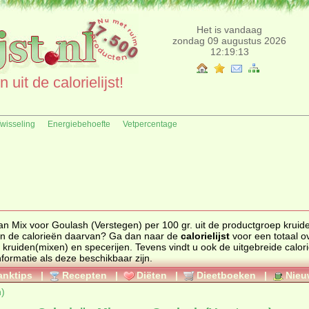
Het is vandaag
zondag 09 augustus 2026
12:19:13
uit de calorielijst!
fwisseling
Energiebehoefte
Vetpercentage
an Mix voor Goulash (Verstegen) per 100 gr. uit de productgroep kruid
 product en de calorieën daarvan? Ga dan naar de
calorielijst
voor een totaal o
p
kruiden(mixen) en specerijen
. Tevens vindt u ook de uitgebreide calorie
nformatie als deze beschikbaar zijn.
anktips
|
Recepten
|
Diëten
|
Dieetboeken
|
Nieu
n)