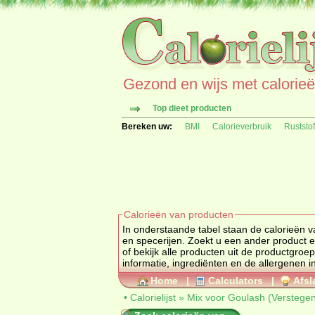
Gezond en wijs met calorieën 
Top dieet producten
Bereken uw:
BMI
Calorieverbruik
Ruststo
Calorieën van producten
In onderstaande tabel staan de calorieën v
en specerijen. Zoekt u een ander
of bekijk alle producten uit de productgroe
informatie, ingrediënten en de allergenen i
Home
|
Calculators
|
Afsl
•
Calorielijst
»
Mix voor Goulash (Verstege