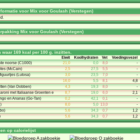
informatie voor Mix voor Goulash (Verstegen)
d.
rpakking Mix voor Goulash (Verstegen)
waar 169 kcal per 100 g. inzitten.
Eiwit
Koolhydraten
Vet
Voedingsvezel
okte noorse (C1000)
21,0
0,0
8,0
-
rites (McCain)
2,5
27,5
5,5
-
figuurtjes (Lutosa)
3,0
23,5
7,0
-
16,0
5,5
8,1
4,8
tten (Van Dobben)
4,3
19,3
8,0
-
aroni met Italiaanse Groenten e
8,7
19,0
6,0
2,1
ango en Ananas (Go-Tan)
0,2
42,1
0,1
-
)
8,0
5,0
13,0
-
mbo)
5,6
34,3
0,7
1,2
)
5,6
34,3
0,7
1,2
n op calorielijst