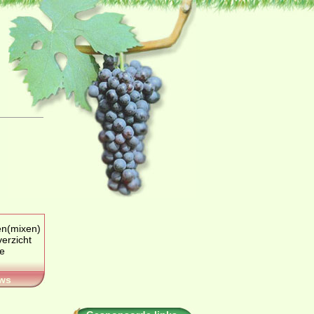
en(mixen)
verzicht
ws